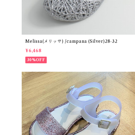
Melissa(メリッサ) /campana (Silver)28-32
¥6,468
30%OFF