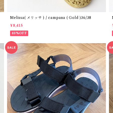
Melissa( メリッサ ) / campana ( Gold )36/38
¥8,415
40%OFF