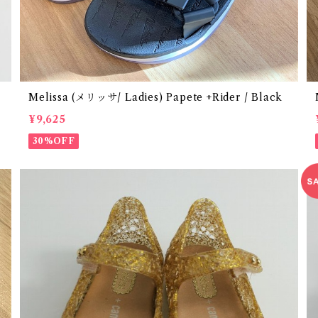
Melissa (メリッサ/ Ladies) Papete +Rider / Black
¥9,625
30%OFF