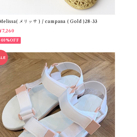
Melissa( メリッサ ) / campana ( Gold )28-33
¥7,260
40%OFF