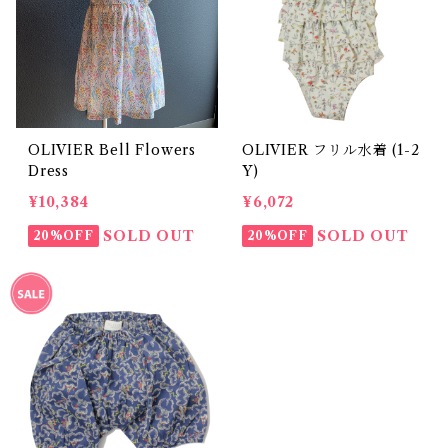
OLIVIER Bell Flowers
OLIVIER フリル水着 (1-2
Dress
Y)
¥10,384
¥6,072
SOLD OUT
SOLD OUT
20%OFF
20%OFF