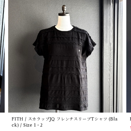
FITH / スカラップJQ フレンチスリーブTシャツ (Bla
ck) / Size 1・2