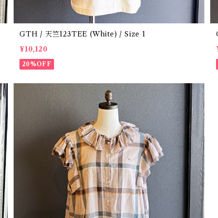
GTH / 天竺123TEE (White) / Size 1
¥10,120
20%OFF