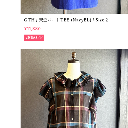
GTH / 天竺バードTEE (NavyBL) / Size２
¥11,880
20%OFF