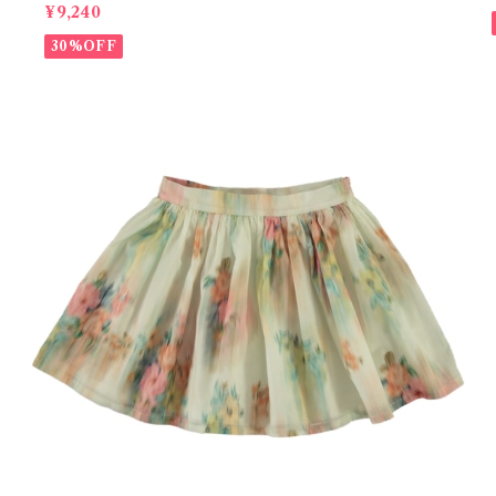
¥9,240
30%OFF