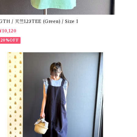
GTH / 天竺123TEE (Green) / Size 1
¥10,120
20%OFF