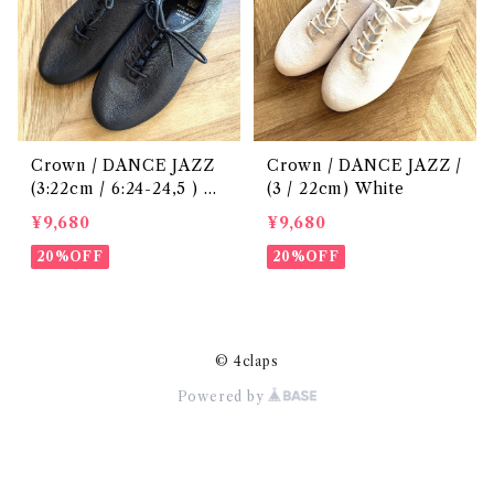
Crown / DANCE JAZZ
Crown / DANCE JAZZ /
(3:22cm / 6:24-24,5 ) Bl
(3 / 22cm) White
ack
¥9,680
¥9,680
20%OFF
20%OFF
© 4claps
Powered by