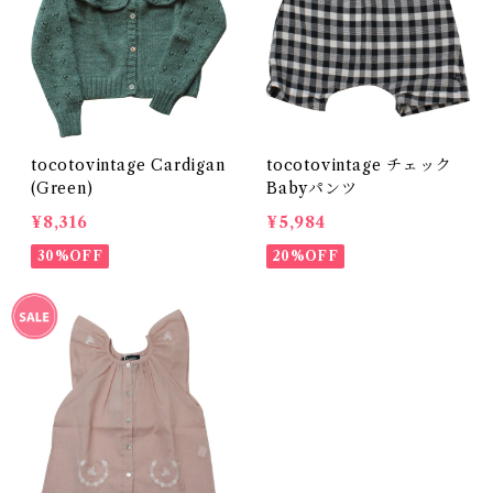
tocotovintage Cardigan
tocotovintage チェック
(Green)
Babyパンツ
¥8,316
¥5,984
30%OFF
20%OFF