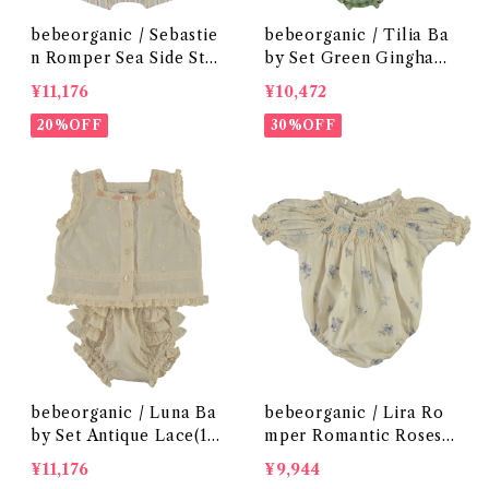
bebeorganic / Sebastie
bebeorganic / Tilia Ba
n Romper Sea Side Stri
by Set Green Gingham
pe(12ｍ)
(12・24ｍ)
¥11,176
¥10,472
20%OFF
30%OFF
bebeorganic / Luna Ba
bebeorganic / Lira Ro
by Set Antique Lace(12
mper Romantic Roses
ｍ)
(9・12ｍ)
¥11,176
¥9,944