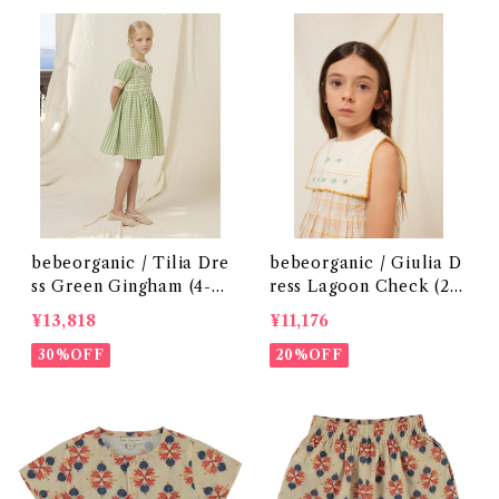
bebeorganic / Tilia Dre
bebeorganic / Giulia D
ss Green Gingham (4-8
ress Lagoon Check (2-6
y)
y)
¥13,818
¥11,176
30%OFF
20%OFF