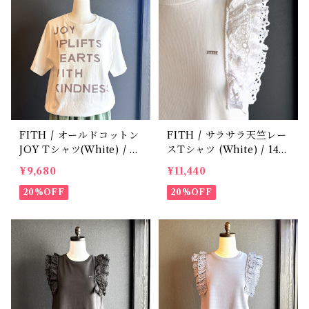
FITH / オールドコットン
FITH / サラサラ天竺レー
JOY Tシャツ(White) / Si
スTシャツ (White) / 14
ze 2
5・155
¥9,680
¥11,440
20%OFF
20%OFF