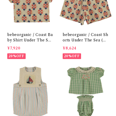
bebeorganic / Coast Ba
bebeorganic / Coast Sh
by Shirt Under The Sea
orts Under The Sea (
( 24m)
3・５Y)
¥7,920
¥8,624
20%OFF
20%OFF