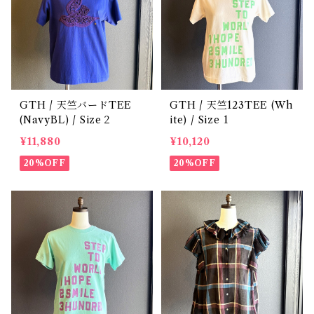
GTH / 天竺バードTEE
GTH / 天竺123TEE (Wh
(NavyBL) / Size２
ite) / Size 1
¥11,880
¥10,120
20%OFF
20%OFF