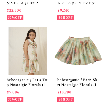
ワンピース / Size 2
レンチスリーブTシャツ
(Black) / Size 1・2
¥22,330
¥9,240
30%OFF
30%OFF
bebeorganic / Paris To
bebeorganic / Paris Ski
p Nostalgic Florals (1
rt Nostalgic Florals (1
0・12y)
0・12y)
¥9,086
¥10,780
30%OFF
30%OFF