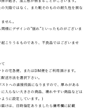
摩擦が起き、加工感が弱まることがございます。
上の欠陥ではなく、また靴そのものの耐久性を損な
りません。
も同様にデザインの”揺れ”といったものがございま
で起こりうるものであり、不良品ではございませ
いて
マトの宅急便、またはDM便をご利用頂けます。
に配送方法を選択下さい。
はポストへの直接投函になりますので、厚みがある
トに入らない大きさの商品、壊れやすい商品などは
いように設定しています。)
お届けは、日時指定ありましたら備考欄に記載