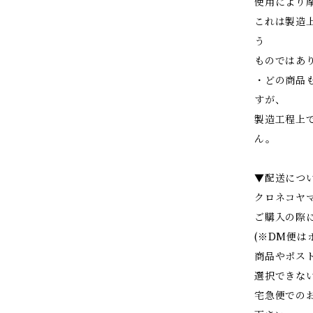
使用により
これは製造
う
ものではあ
・どの商品
すが、
製造工程上
ん。
▼配送につ
クロネコヤ
ご購入の際
(※DM便
商品やポス
選択できな
宅急便での