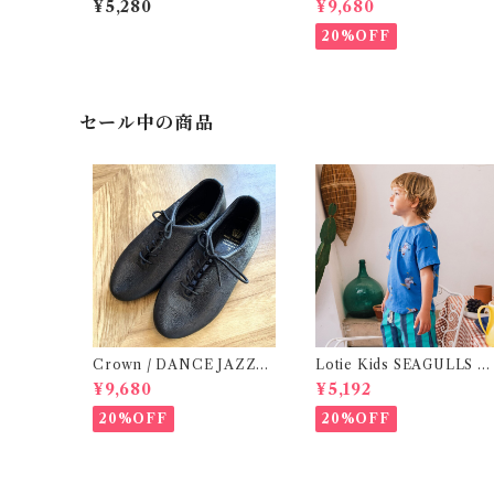
¥5,280
¥9,680
20%OFF
セール中の商品
Crown / DANCE JAZZ
Lotie Kids SEAGULLS T
(3:22cm / 6:24-24,5 ) Bla
e (12m- 8Y)
¥9,680
¥5,192
ck
20%OFF
20%OFF