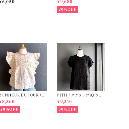
¥6,050
¥9,680
ck
20%OFF
BONHEUR DU JOUR / T
FITH / スカラップJQ フレ
OSCANE BlOUSE (Rose
ンチスリーブTシャツ (Blac
¥8,360
¥9,240
2~6Y)
k) / Size 1・2
20%OFF
30%OFF