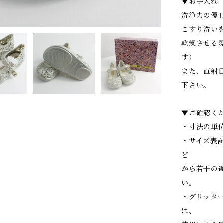
▼お手入れ
洗浄力の優
こすり洗い
乾燥させる
す）
また、直射
下さい。
▼ご確認く
・寸法の単位
・サイズ表
ど
から若干の
い。
・グリッタ
は、