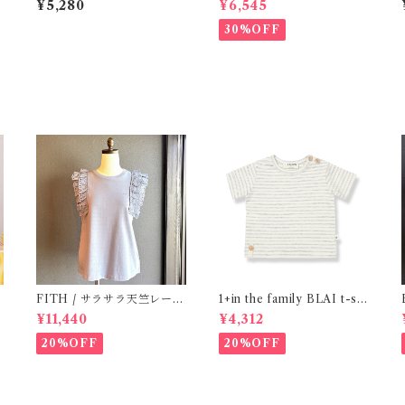
¥5,280
¥6,545
30%OFF
e
FITH / サラサラ天竺レース
1+in the family BLAI t-shi
Tシャツ (BL) / 145・155
rt (Grey)
¥11,440
¥4,312
20%OFF
20%OFF