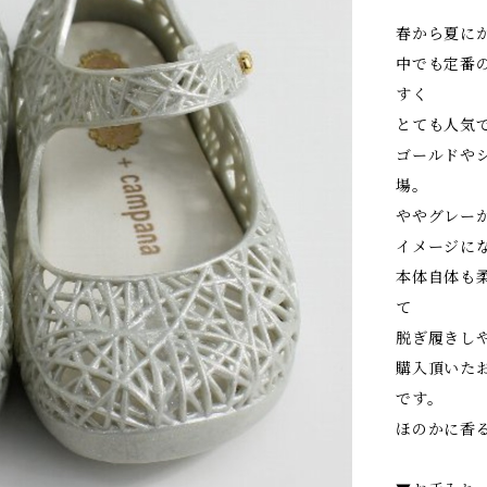
春から夏に
中でも定番
すく
とても人気
ゴールドや
場。
ややグレー
イメージに
本体自体も
て
脱ぎ履きし
購入頂いた
です。
ほのかに香