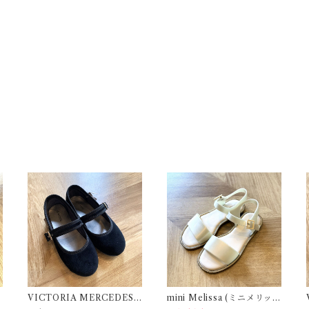
VICTORIA MERCEDES (
mini Melissa (ミニメリッ
30,31 / Black )
サ) / MAR SANDAL