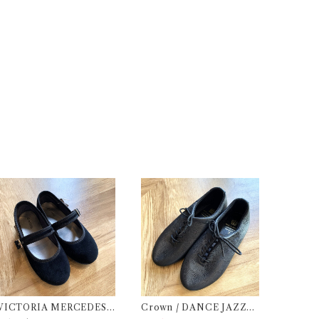
VICTORIA MERCEDES (
Crown / DANCE JAZZ
35-38 / Black )
(3:22cm / 6:24-24,5 ) Bla