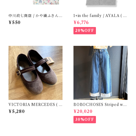
中川政七商店 / かや織ふきん (
1+in the family / AYALA ( 2
tupera tupera ABCパーティ
4m )
¥550
¥6,776
ー)
20%OFF
VICTORIA MERCEDES ( 2
BOBOCHOSES Striped wid
9-34 / Testa )
e-leg denim pants / M
¥5,280
¥20,020
30%OFF