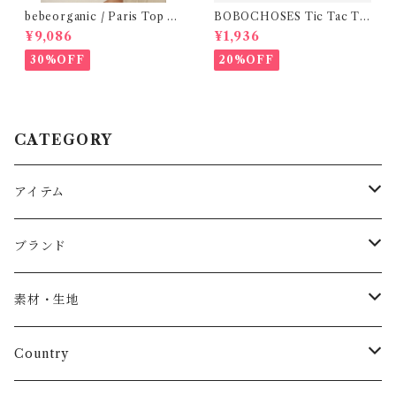
bebeorganic / Paris Top N
BOBOCHOSES Tic Tac To
ostalgic Florals (10・12y)
e ToteBag
¥9,086
¥1,936
30%OFF
20%OFF
CATEGORY
アイテム
Baby
ブランド
トップス
AS WE GROW
素材・生地
長袖
パンツ
ARCH&LINE
コットン 100%
Country