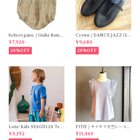
bebeorganic / Giulia Romp
Crown / DANCE JAZZ (3:2
er Lagoon Check( 6・12ｍ)
2cm / 6:24-24,5 ) Black
¥7,920
¥9,680
20%OFF
20%OFF
Lotie Kids SEAGULLS Tee
FITH / サラサラ天竺レースT
(12m- 8Y)
シャツ (BL) / 145・155
¥5,192
¥11,440