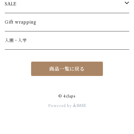
半袖
長ズボン
スカート
BABE & TESS
リネン( 麻 )
France / フランス
SALE
ノースリーブ
半ズボン
ワンピース
BOBOCHOSES
ウール
Italy / イタリア
男の子
Gift wrapping
カーディガン / 羽織もの
BONHEUR DU JOUR
アルパカ
NY / ニューヨーク
女の子
入園・入学
ニット
Belle chiara
リバティ(生地)
Denmark / デンマーク
レディース
商品一覧に戻る
アウター
Baby clic
Spain / スペイン
くつ・帽子・Bag
くつ / サンダル / ブーツ
Bisgaard
Holland / オランダ
© 4claps
Powered by
リュック / バッグ / ポーチ
CHRISTINArohde
Germany / ドイツ
アクセサリー
CORAL＆TUSK
BRAZIL / ブラジル