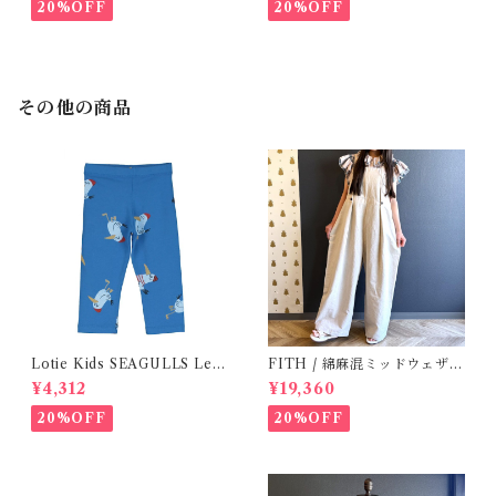
20%OFF
20%OFF
その他の商品
Lotie Kids SEAGULLS Leg
FITH / 綿麻混ミッドウェザー
gings ( 6m- 24m )
サロペット(OM) / Size 1・2
¥4,312
¥19,360
20%OFF
20%OFF