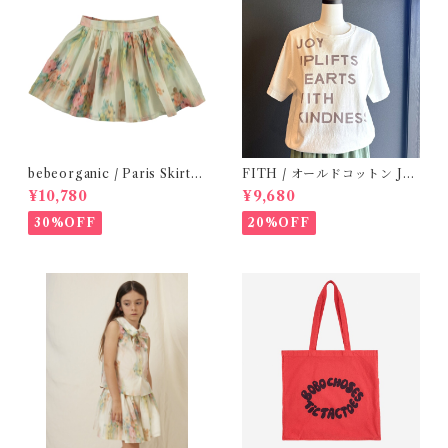
bebeorganic / Paris Skirt
FITH / オールドコットン JO
Nostalgic Florals (10・12y)
Y Tシャツ(White) / Size 2
¥10,780
¥9,680
30%OFF
20%OFF