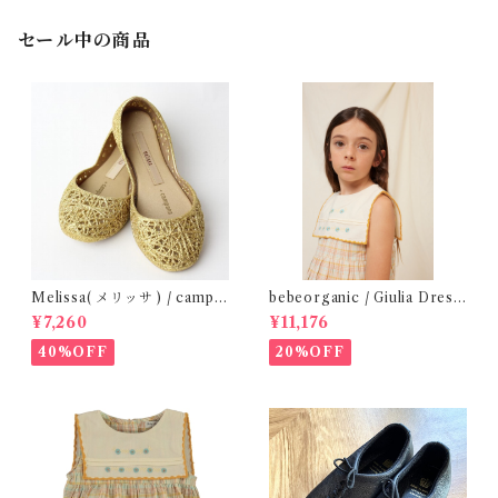
セール中の商品
Melissa( メリッサ ) / campa
bebeorganic / Giulia Dress
na ( Gold )28-33
Lagoon Check (2-6y)
¥7,260
¥11,176
40%OFF
20%OFF