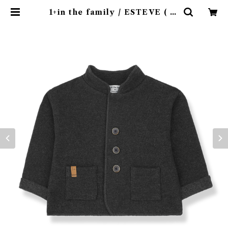
1+in the family / ESTEVE ( 12
-36m ) | 4claps