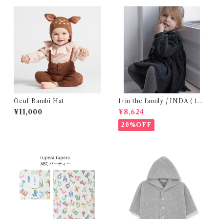
Oeuf Bambi Hat
1+in the family / INDA ( 12-
48m )
¥11,000
¥8,624
20%OFF