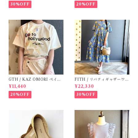
30%OFF
20%OFF
GTH / KAZ OMORI ペイン
FITH / リバティギャザーワン
トTee
ピース / Size 2
¥11,440
¥22,330
20%OFF
30%OFF