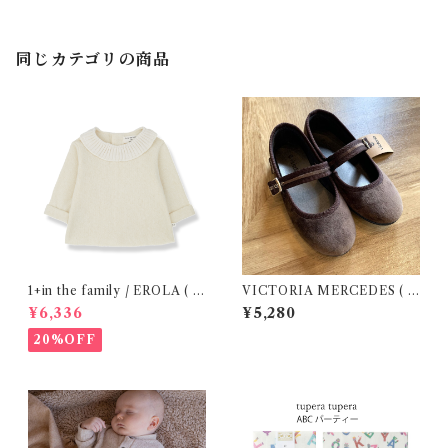
同じカテゴリの商品
1+in the family / EROLA ( 2
VICTORIA MERCEDES ( 2
4m )
9-34 / Testa )
¥6,336
¥5,280
20%OFF