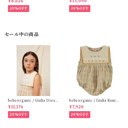
¥8,624
¥13,090
20%OFF
30%OFF
セール中の商品
bebeorganic / Giulia Dress
bebeorganic / Giulia Romp
Lagoon Check (2-6y)
er Lagoon Check( 6・12ｍ)
¥11,176
¥7,920
20%OFF
20%OFF