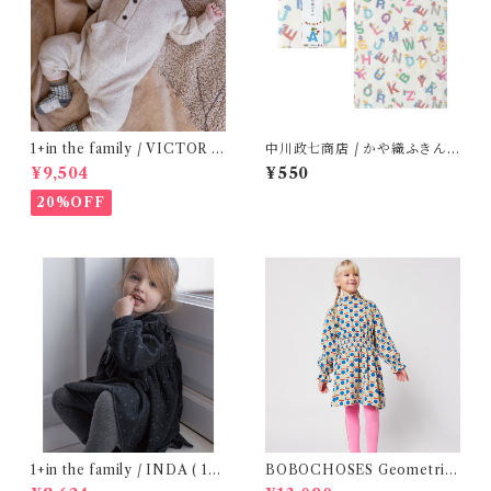
1+in the family / VICTOR (
中川政七商店 / かや織ふきん (
12m )
tupera tupera ABCパーティ
¥9,504
¥550
ー)
20%OFF
1+in the family / INDA ( 12-
BOBOCHOSES Geometric
48m )
Scacs all over dress / 4-8Y