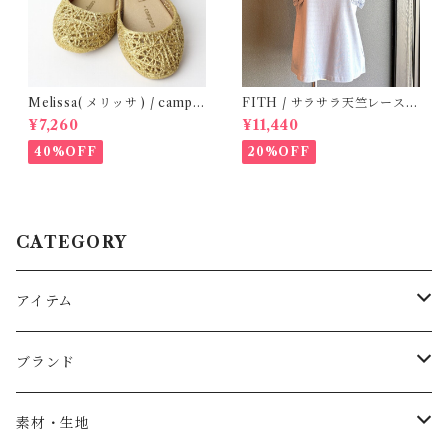
Melissa( メリッサ ) / campa
FITH / サラサラ天竺レースT
na ( Gold )28-33
シャツ (BL) / 145・155
¥7,260
¥11,440
40%OFF
20%OFF
CATEGORY
アイテム
Baby
ブランド
トップス
AS WE GROW
素材・生地