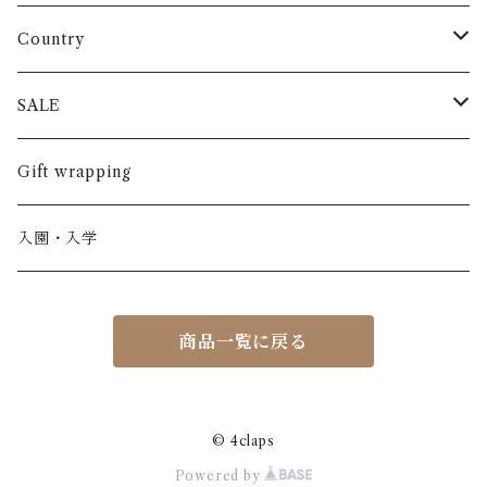
長袖
パンツ
ARCH&LINE
コットン 100%
Country
半袖
長ズボン
スカート
BABE & TESS
リネン( 麻 )
France / フランス
SALE
ノースリーブ
半ズボン
ワンピース
BOBOCHOSES
ウール
Italy / イタリア
男の子
Gift wrapping
カーディガン / 羽織もの
BONHEUR DU JOUR
アルパカ
NY / ニューヨーク
女の子
入園・入学
ニット
Belle chiara
リバティ(生地)
Denmark / デンマーク
レディース
商品一覧に戻る
アウター
Baby clic
Spain / スペイン
くつ・帽子・Bag
くつ / サンダル / ブーツ
Bisgaard
Holland / オランダ
© 4claps
Powered by