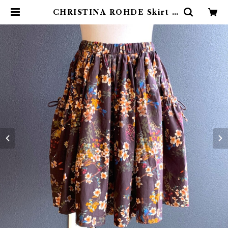
CHRISTINA ROHDE Skirt /
Flower ( 6~12Y) | 4claps