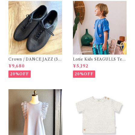
Crown / DANCE JAZZ (3:2
Lotie Kids SEAGULLS Tee
2cm / 6:24-24,5 ) Black
(12m- 8Y)
¥9,680
¥5,192
20%OFF
20%OFF