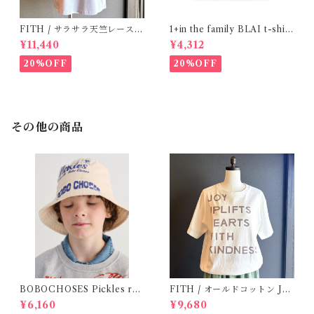
FITH / サラサラ天竺レースT
1+in the family BLAI t-shirt
シャツ (BL) / 145・155
(Grey)
¥11,440
¥4,312
20%OFF
20%OFF
その他の商品
BOBOCHOSES Pickles rev
FITH / オールドコットン JO
ersible hat / 52,54
Y Tシャツ(White) / Size 2
¥6,160
¥9,680