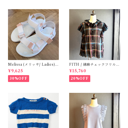
Melissa (メリッサ/ Ladies)
FITH / 綿麻チェックフリルブ
Papete +Rider / White
ラウス(Black) / Size 2
¥9,625
¥15,760
30%OFF
20%OFF