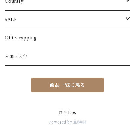
パンツ
ARCH&LINE
コットン 100%
Country
半袖
長ズボン
スカート
BABE & TESS
リネン( 麻 )
France / フランス
SALE
ノースリーブ
半ズボン
ワンピース
BOBOCHOSES
ウール
Italy / イタリア
男の子
Gift wrapping
カーディガン / 羽織もの
BONHEUR DU JOUR
アルパカ
NY / ニューヨーク
女の子
入園・入学
ニット
Belle chiara
リバティ(生地)
Denmark / デンマーク
レディース
商品一覧に戻る
アウター
Baby clic
Spain / スペイン
くつ・帽子・Bag
くつ / サンダル / ブーツ
Bisgaard
Holland / オランダ
© 4claps
Powered by
リュック / バッグ / ポーチ
CHRISTINArohde
Germany / ドイツ