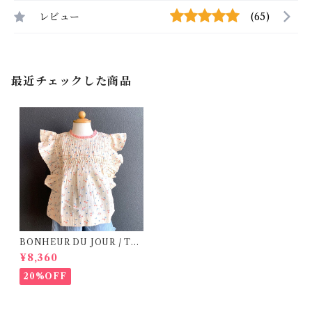
レビュー
(65)
最近チェックした商品
BONHEUR DU JOUR / TO
SCANE BlOUSE (Rose 2~6
¥8,360
Y)
20%OFF