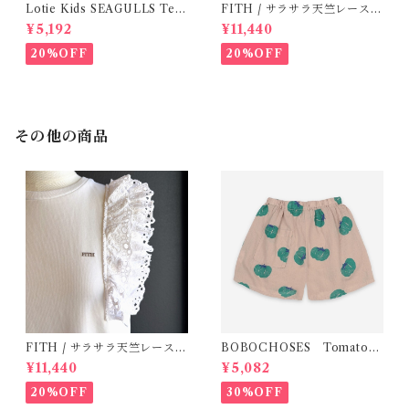
Lotie Kids SEAGULLS Tee
FITH / サラサラ天竺レースT
(12m- 8Y)
シャツ (BL) / 145・155
¥5,192
¥11,440
20%OFF
20%OFF
その他の商品
FITH / サラサラ天竺レースT
BOBOCHOSES Tomatoes
シャツ (White) / 145・155
All Over Woven Shorts
¥11,440
¥5,082
20%OFF
30%OFF