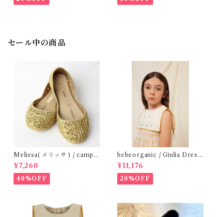
セール中の商品
Melissa( メリッサ ) / campa
bebeorganic / Giulia Dress
na ( Gold )28-33
Lagoon Check (2-6y)
¥7,260
¥11,176
40%OFF
20%OFF