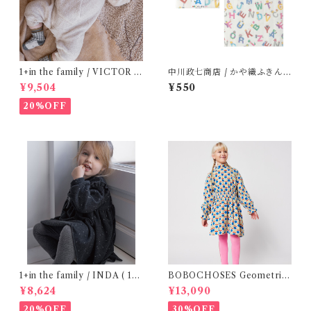
1+in the family / VICTOR (
中川政七商店 / かや織ふきん (
12m )
tupera tupera ABCパーティ
¥9,504
¥550
ー)
20%OFF
1+in the family / INDA ( 12-
BOBOCHOSES Geometric
48m )
Scacs all over dress / 4-8Y
¥8,624
¥13,090
20%OFF
30%OFF