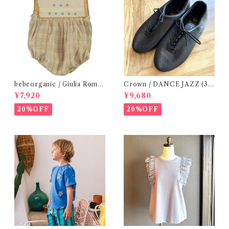
bebeorganic / Giulia Romp
Crown / DANCE JAZZ (3:2
er Lagoon Check( 6・12ｍ)
2cm / 6:24-24,5 ) Black
¥7,920
¥9,680
20%OFF
20%OFF