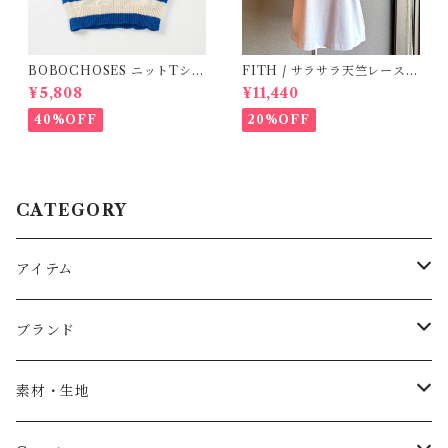
BOBOCHOSES ニットTシャ
FITH / サラサラ天竺レースT
ツ(ボーダー)
シャツ (BL) / 145・155
¥5,808
¥11,440
40%OFF
20%OFF
CATEGORY
アイテム
Baby
ブランド
トップス
AS WE GROW
素材・生地
長袖