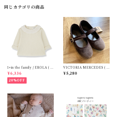
同じカテゴリの商品
1+in the family / EROLA ( 2
VICTORIA MERCEDES ( 2
4m )
9-34 / Testa )
¥6,336
¥5,280
20%OFF