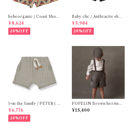
bebeorganic / Coast Short
Baby clic / Anthracite shor
s Under The Sea ( 3・５Y)
ts / 4-6Y
¥8,624
¥5,984
20%OFF
20%OFF
1+in the family / PETER ( 2
POPELIN Brown herringb
4m,36m )
one woollen short with cro
¥6,776
¥15,400
ssover straps / 2-4Y
20%OFF