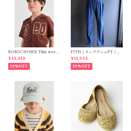
BOBOCHOSES Thin wove
FITH / ネップデニムPT / サ
n shirt / 2-6Y
イズ2
¥10,010
¥11,935
30%OFF
30%OFF