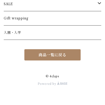
半袖
長ズボン
スカート
BABE & TESS
リネン( 麻 )
France / フランス
SALE
ノースリーブ
半ズボン
ワンピース
BOBOCHOSES
ウール
Italy / イタリア
男の子
Gift wrapping
カーディガン / 羽織もの
BONHEUR DU JOUR
アルパカ
NY / ニューヨーク
女の子
入園・入学
ニット
Belle chiara
リバティ(生地)
Denmark / デンマーク
レディース
商品一覧に戻る
アウター
Baby clic
Spain / スペイン
くつ・帽子・Bag
くつ / サンダル / ブーツ
Bisgaard
Holland / オランダ
© 4claps
Powered by
リュック / バッグ / ポーチ
CHRISTINArohde
Germany / ドイツ
アクセサリー
CORAL＆TUSK
BRAZIL / ブラジル