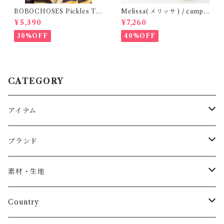
BOBOCHOSES Pickles Th
Melissa( メリッサ ) / campa
e dog denim cap / 52,54
na ( Gold )28-33
¥5,390
¥7,260
30%OFF
40%OFF
CATEGORY
アイテム
Baby
ブランド
トップス
AS WE GROW
素材・生地
長袖
パンツ
ARCH&LINE
コットン 100%
Country