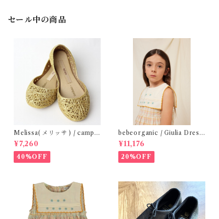
セール中の商品
Melissa( メリッサ ) / campa
bebeorganic / Giulia Dress
na ( Gold )28-33
Lagoon Check (2-6y)
¥7,260
¥11,176
40%OFF
20%OFF