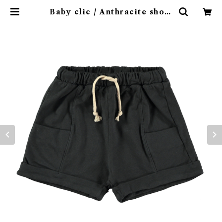
Baby clic / Anthracite short
s / 12-24m | 4claps