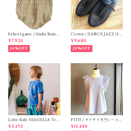
bebeorganic / Giulia Romp
Crown / DANCE JAZZ (3:2
er Lagoon Check( 6・12ｍ)
2cm / 6:24-24,5 ) Black
¥7,920
¥9,680
20%OFF
20%OFF
Lotie Kids SEAGULLS Tee
FITH / サラサラ天竺レースT
(12m- 8Y)
シャツ (BL) / 145・155
¥5,192
¥11,440