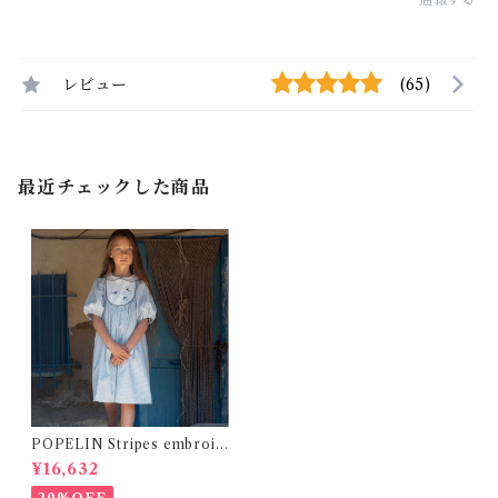
レビュー
(65)
最近チェックした商品
POPELIN Stripes embroid
ered dress with yoke / 8-1
¥16,632
0Y