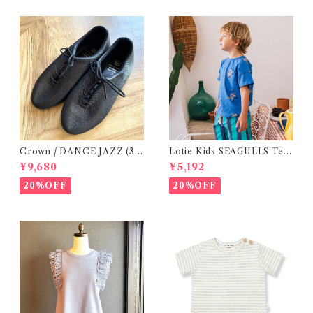
Crown / DANCE JAZZ (3:2
Lotie Kids SEAGULLS Tee
2cm / 6:24-24,5 ) Black
(12m- 8Y)
¥9,680
¥5,192
20%OFF
20%OFF