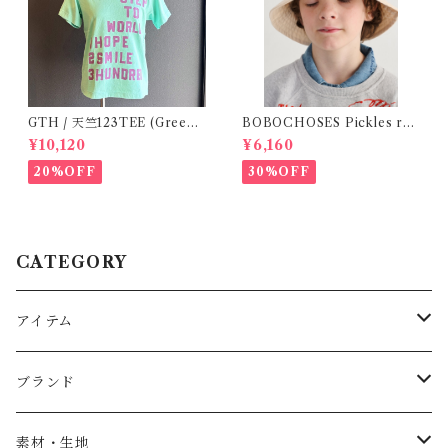
GTH / 天竺123TEE (Green)
BOBOCHOSES Pickles rev
/ Size 1
ersible hat / 52,54
¥10,120
¥6,160
20%OFF
30%OFF
CATEGORY
アイテム
Baby
ブランド
トップス
AS WE GROW
素材・生地