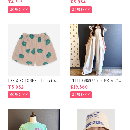
¥4,312
¥5,984
20%OFF
20%OFF
BOBOCHOSES Tomatoes
FITH / 綿麻混ミッドウェザー
All Over Woven Shorts
サロペット(OM) / Size 1・2
¥5,082
¥19,360
30%OFF
20%OFF