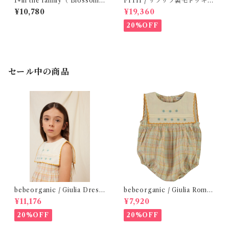
1+in the family（ Blossom
FITH / サラサラ裏毛ドッキン
)/FINA( 12・24m )
グOP ( BL / 140 )
¥10,780
¥19,360
20%OFF
セール中の商品
bebeorganic / Giulia Dress
bebeorganic / Giulia Romp
Lagoon Check (2-6y)
er Lagoon Check( 6・12ｍ)
¥11,176
¥7,920
20%OFF
20%OFF