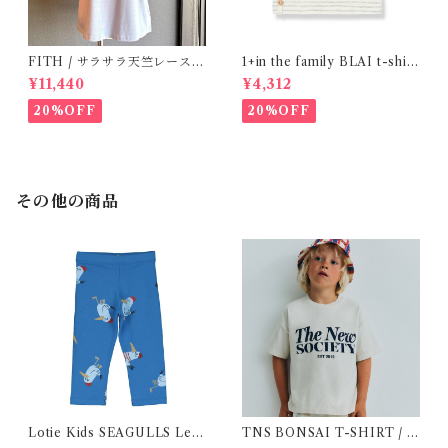
FITH / サラサラ天竺レースT
1+in the family BLAI t-shirt
シャツ (BL) / 145・155
(Grey)
¥11,440
¥4,312
20%OFF
20%OFF
その他の商品
Lotie Kids SEAGULLS Leg
TNS BONSAI T-SHIRT / 1
gings ( 6m- 24m )
6Y