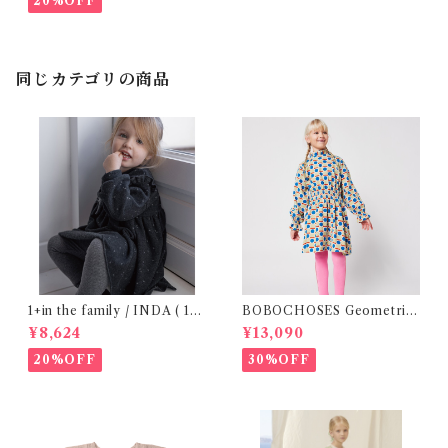
20%OFF
同じカテゴリの商品
1+in the family / INDA ( 12-
BOBOCHOSES Geometric
48m )
Scacs all over dress / 4-8Y
¥8,624
¥13,090
20%OFF
30%OFF