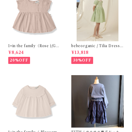
1+in the family（Rose )/GU
bebeorganic / Tilia Dress
ALTA( 24-48m )
Green Gingham (4-8y)
¥8,624
¥13,818
20%OFF
30%OFF