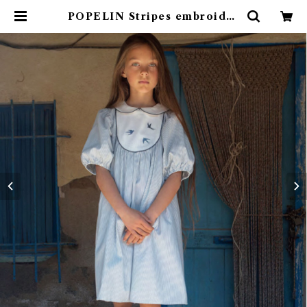
POPELIN Stripes embroider
ed dress with yoke / 8-10Y |
4claps