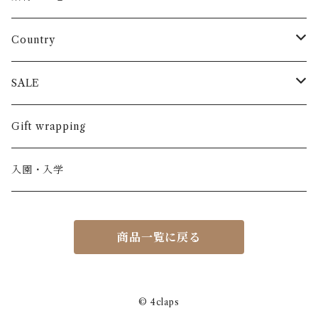
長袖
パンツ
ARCH&LINE
コットン 100%
Country
半袖
長ズボン
スカート
BABE & TESS
リネン( 麻 )
France / フランス
SALE
ノースリーブ
半ズボン
ワンピース
BOBOCHOSES
ウール
Italy / イタリア
男の子
Gift wrapping
カーディガン / 羽織もの
BONHEUR DU JOUR
アルパカ
NY / ニューヨーク
女の子
入園・入学
ニット
Belle chiara
リバティ(生地)
Denmark / デンマーク
レディース
商品一覧に戻る
アウター
Baby clic
Spain / スペイン
くつ・帽子・Bag
くつ / サンダル / ブーツ
Bisgaard
Holland / オランダ
© 4claps