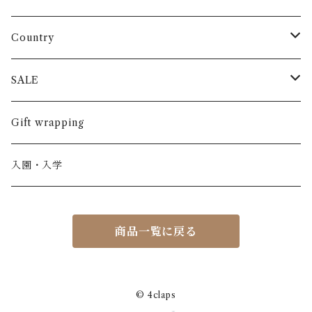
長袖
パンツ
ARCH&LINE
コットン 100%
Country
半袖
長ズボン
スカート
BABE & TESS
リネン( 麻 )
France / フランス
SALE
ノースリーブ
半ズボン
ワンピース
BOBOCHOSES
ウール
Italy / イタリア
男の子
Gift wrapping
カーディガン / 羽織もの
BONHEUR DU JOUR
アルパカ
NY / ニューヨーク
女の子
入園・入学
ニット
Belle chiara
リバティ(生地)
Denmark / デンマーク
レディース
商品一覧に戻る
アウター
Baby clic
Spain / スペイン
くつ・帽子・Bag
くつ / サンダル / ブーツ
Bisgaard
Holland / オランダ
© 4claps