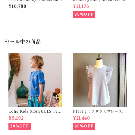
)/FINA( 12・24m )
Lagoon Check (2-6y)
¥10,780
¥11,176
20%OFF
セール中の商品
Lotie Kids SEAGULLS Tee
FITH / サラサラ天竺レースT
(12m- 8Y)
シャツ (BL) / 145・155
¥5,192
¥11,440
20%OFF
20%OFF