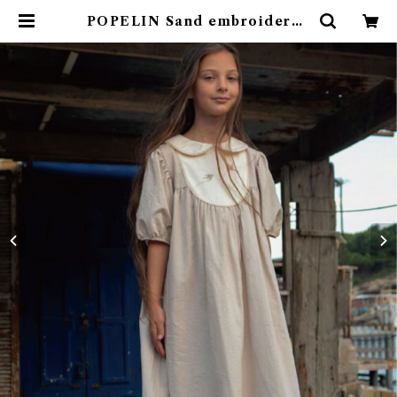
POPELIN Sand embroidered
dress with yoke / 10Y | 4clap
s