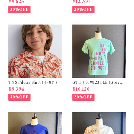
¥9,625
¥12,760
30%OFF
20%OFF
TNS Filotis Shirt ( 4-8Y )
GTH / 天竺123TEE (Green)
/ Size 1
¥9,394
¥10,120
30%OFF
20%OFF