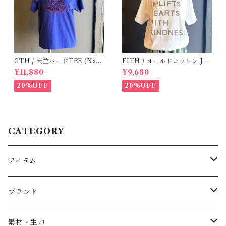
GTH / 天竺バードTEE (Navy
FITH / オールドコットン JO
BL) / Size２
Y Tシャツ(White) / Size 2
¥11,880
¥9,680
20%OFF
20%OFF
CATEGORY
アイテム
Baby
ブランド
トップス
AS WE GROW
素材・生地