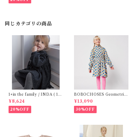
同じカテゴリの商品
1+in the family / INDA ( 12-
BOBOCHOSES Geometric
48m )
Scacs all over dress / 4-8Y
¥8,624
¥13,090
20%OFF
30%OFF