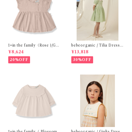
1+in the family（Rose )/GU
bebeorganic / Tilia Dress
ALTA( 24-48m )
Green Gingham (4-8y)
¥8,624
¥13,818
20%OFF
30%OFF
1+in the family（ Blossom
bebeorganic / Giulia Dress