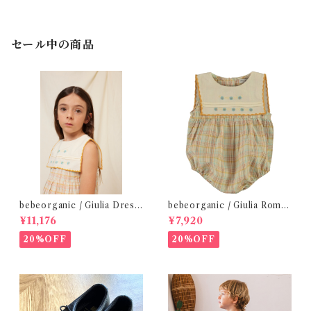
セール中の商品
bebeorganic / Giulia Dress
bebeorganic / Giulia Romp
Lagoon Check (2-6y)
er Lagoon Check( 6・12ｍ)
¥11,176
¥7,920
20%OFF
20%OFF