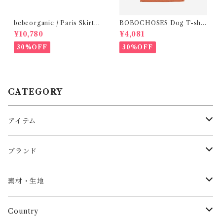
bebeorganic / Paris Skirt
BOBOCHOSES Dog T-shir
Nostalgic Florals (10・12y)
ts ( 12-18m)
¥10,780
¥4,081
30%OFF
30%OFF
CATEGORY
アイテム
Baby
ブランド
トップス
AS WE GROW
素材・生地
長袖
パンツ
ARCH&LINE
コットン 100%
Country