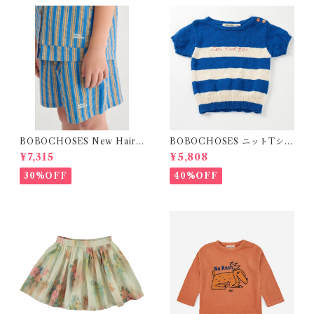
BOBOCHOSES New Hairli
BOBOCHOSES ニットTシャ
ne denim bermuda shorts /
ツ(ボーダー)
¥7,315
¥5,808
2-4Y
30%OFF
40%OFF