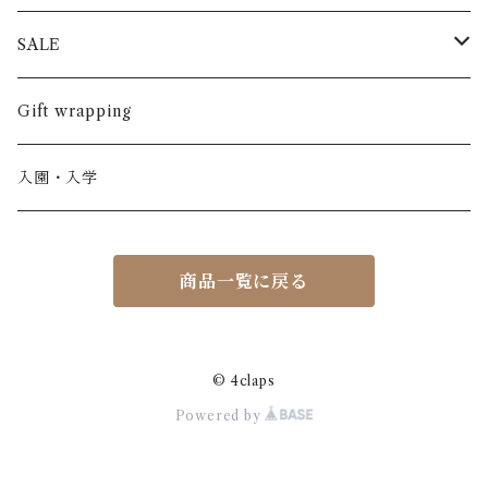
半袖
長ズボン
スカート
BABE & TESS
リネン( 麻 )
France / フランス
SALE
ノースリーブ
半ズボン
ワンピース
BOBOCHOSES
ウール
Italy / イタリア
男の子
Gift wrapping
カーディガン / 羽織もの
BONHEUR DU JOUR
アルパカ
NY / ニューヨーク
女の子
入園・入学
ニット
Belle chiara
リバティ(生地)
Denmark / デンマーク
レディース
商品一覧に戻る
アウター
Baby clic
Spain / スペイン
くつ・帽子・Bag
くつ / サンダル / ブーツ
Bisgaard
Holland / オランダ
© 4claps
Powered by
リュック / バッグ / ポーチ
CHRISTINArohde
Germany / ドイツ