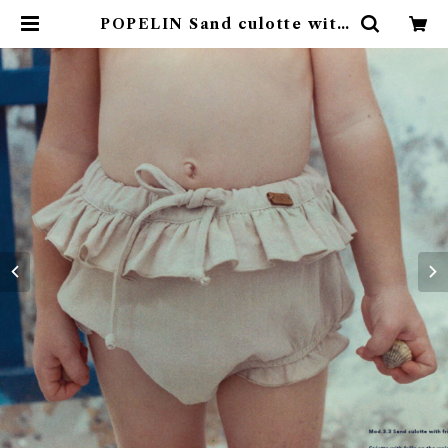
POPELIN Sand culotte with
frills | 4claps