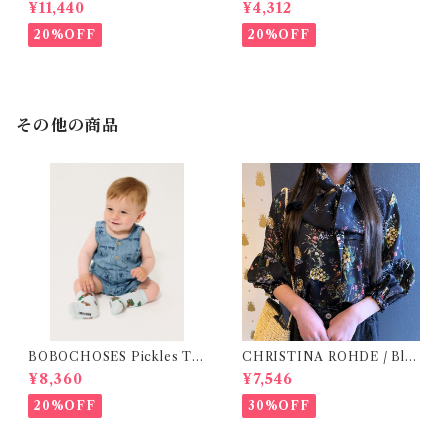
シャツ (BL) / 145・155
(Grey)
¥11,440
¥4,312
20%OFF
20%OFF
その他の商品
BOBOCHOSES Pickles Th
CHRISTINA ROHDE / Blo
e Dog all over denim plays
use ( 12-14Y)
¥8,360
¥7,546
uit /9-24m
20%OFF
30%OFF