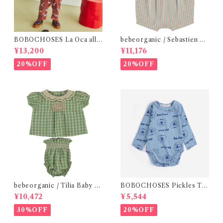
BOBOCHOSES La Oca all
bebeorganic / Sebastien Ro
over woven overall / 12m
mper Sea Side Stripe(12ｍ)
¥13,200
¥11,176
20%OFF
20%OFF
bebeorganic / Tilia Baby Se
BOBOCHOSES Pickles Th
t Green Gingham (12・24ｍ)
e Dog all over body /9-12
¥10,472
¥5,544
m
30%OFF
20%OFF