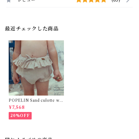
最近チェックした商品
POPELIN Sand culotte wit
h frills
¥7,568
20%OFF