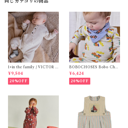
同じカテゴリの商品
1+in the family / VICTOR (
BOBOCHOSES Bobo Choo
12m )
Choo all over body / 9-12
¥9,504
¥6,424
m
20%OFF
20%OFF