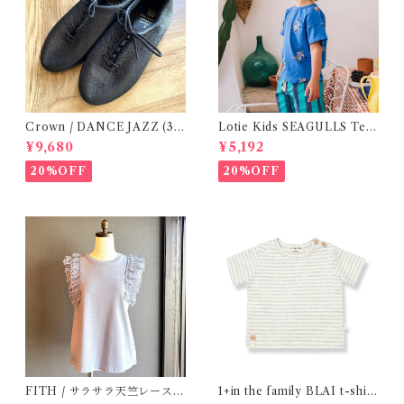
Crown / DANCE JAZZ (3:2
Lotie Kids SEAGULLS Tee
2cm / 6:24-24,5 ) Black
(12m- 8Y)
¥9,680
¥5,192
20%OFF
20%OFF
FITH / サラサラ天竺レースT
1+in the family BLAI t-shirt