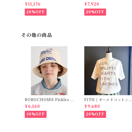
s Lagoon Check (2-6y)
per Lagoon Check( 6・1
¥11,176
¥7,920
ｍ)
20%OFF
20%OFF
その他の商品
BOBOCHOSES Pickles r
FITH / オールドコットン J
eversible hat / 52,54
OY Tシャツ(White) / Size
¥6,160
¥9,680
2
30%OFF
20%OFF