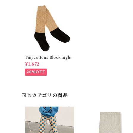
Tinycottons Block hight
socks(Be×Bk)
¥1,672
20%OFF
同じカテゴリの商品