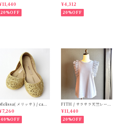
Tシャツ (BL) / 145・155
rt (Grey)
¥11,440
¥4,312
20%OFF
20%OFF
Melissa( メリッサ ) / camp
FITH / サラサラ天竺レース
ana ( Gold )28-33
Tシャツ (BL) / 145・155
¥7,260
¥11,440
40%OFF
20%OFF