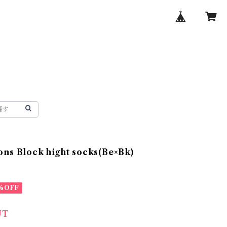
ons Block hight socks(Be×Bk)
%OFF
UT