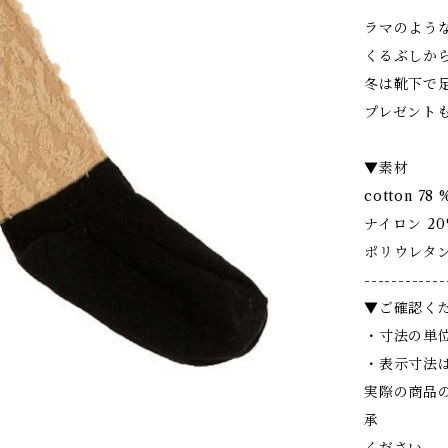
ラマのよう
くるぶしから
冬は靴下で
プレゼント
▼素材
cotton 78 
ナイロン 20
ポリウレタン
------------
▼ご確認く
・寸法の単位
・表示寸法
実際の商品
承
ください。