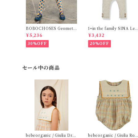
BOBOCHOSES Geometri
1+in the family SINA Leg
c Scacs Leggings / 2-8Y
gings / OM ( 36・48ｍ )
¥5,236
¥3,432
30%OFF
20%OFF
セール中の商品
bebeorganic / Giulia Dres
bebeorganic / Giulia Ro