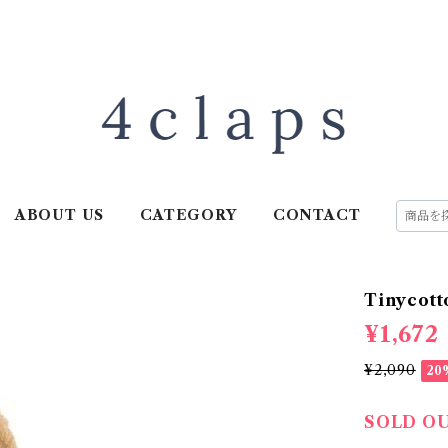
ABOUT US
CATEGORY
CONTACT
Tinycott
¥1,672
¥2,090
20
SOLD O