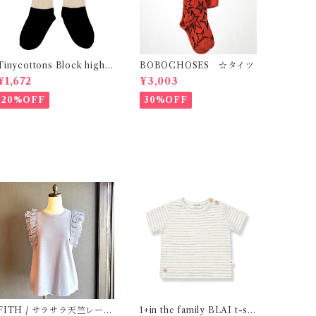
Tinycottons Block hight
BOBOCHOSES ☆タイツ
socks(White×Navy)
¥1,672
¥3,003
20%OFF
30%OFF
ITH / サラサラ天竺レース
1+in the family BLAI t-shi