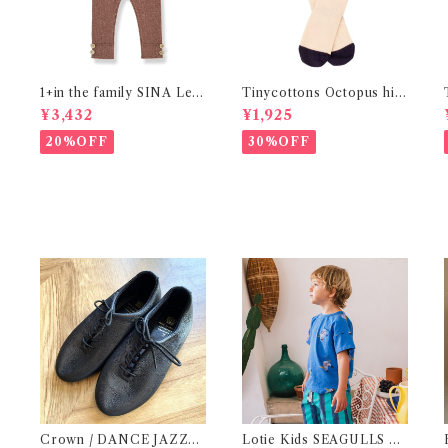
1+in the family SINA Leg
Tinycottons Octopus hig
gings / Pumpkin ( 24～48
h socks
¥3,432
¥1,925
ｍ )
20%OFF
30%OFF
m
Crown / DANCE JAZZ
Lotie Kids SEAGULLS Te
F