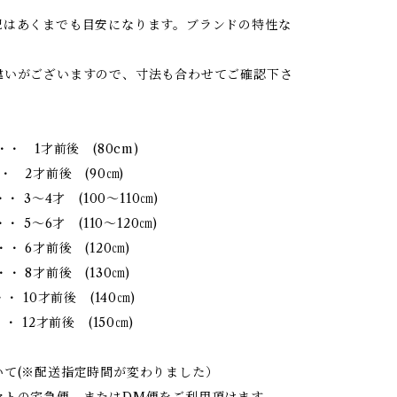
記はあくまでも目安になります。ブランドの特性な
違いがございますので、寸法も合わせてご確認下さ
・・ 1才前後 (80cm)
・ 2才前後 (90㎝)
・・ 3～4才 (100～110㎝)
・ 5～6才 (110～120㎝)
・ 6才前後 (120㎝)
・ 8才前後 (130㎝)
・ 10才前後 (140㎝)
・ 12才前後 (150㎝)
いて(※配送指定時間が変わりました）
マトの宅急便、またはDM便をご利用頂けます。