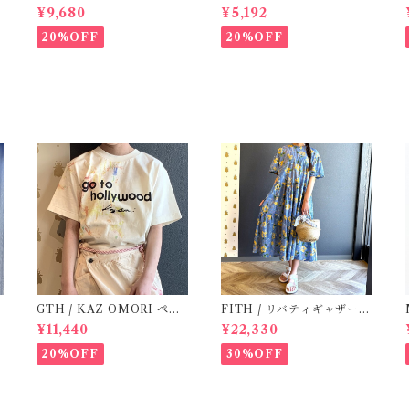
2
(3:22cm / 6:24-24,5 ) Bla
e (12m- 8Y)
¥9,680
¥5,192
ck
20%OFF
20%OFF
GTH / KAZ OMORI ペイ
FITH / リバティギャザーワ
ントTee
ンピース / Size 2
¥11,440
¥22,330
20%OFF
30%OFF