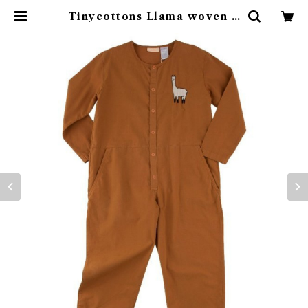
Tinycottons Llama woven o
nepiece | 4claps