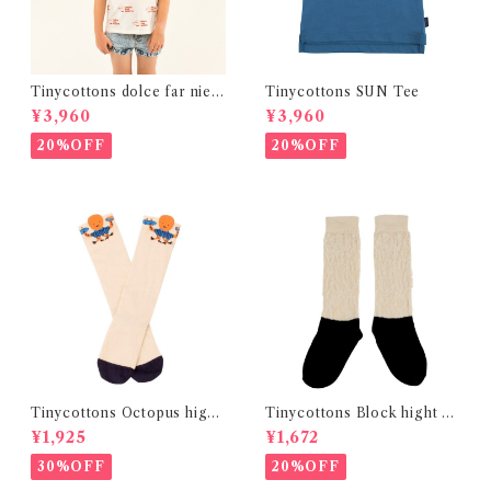
Tinycottons dolce far nient
Tinycottons SUN Tee
e Tee
¥3,960
¥3,960
20%OFF
20%OFF
Tinycottons Octopus high
Tinycottons Block hight so
socks
cks(White×Navy)
¥1,925
¥1,672
30%OFF
20%OFF