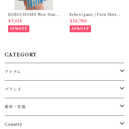
BOBOCHOSES New Hairli
bebeorganic / Paris Skirt
ne denim bermuda shorts /
Nostalgic Florals (10・12y)
¥7,315
¥10,780
2-4Y
30%OFF
30%OFF
CATEGORY
アイテム
Baby
ブランド
トップス
AS WE GROW
素材・生地
長袖
パンツ
ARCH&LINE
コットン 100%
Country