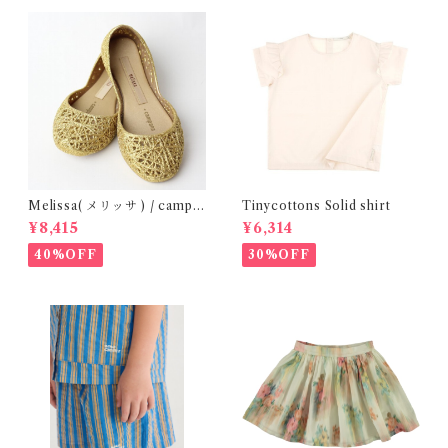
Melissa( メリッサ ) / campa
Tinycottons Solid shirt
na ( Gold )36/38
¥8,415
¥6,314
40%OFF
30%OFF