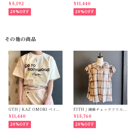
(12m- 8Y)
シャツ (BL) / 145・155
¥5,192
¥11,440
20%OFF
20%OFF
その他の商品
GTH / KAZ OMORI ペイン
FITH / 綿麻チェックフリルブ
トTee
ラウス(Be) / Size 1・2
¥11,440
¥15,760
20%OFF
20%OFF