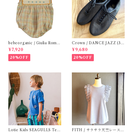
bebeorganic / Giulia Romp
Crown / DANCE JAZZ (3:2
er Lagoon Check( 6・12ｍ)
2cm / 6:24-24,5 ) Black
¥7,920
¥9,680
20%OFF
20%OFF
Lotie Kids SEAGULLS Tee
FITH / サラサラ天竺レースT