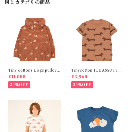
同じカテゴリの商品
Tiny cottons Dogs pullove
Tinycotton IL BASSOTTO
r
Tee
¥11,088
¥3,960
20%OFF
20%OFF