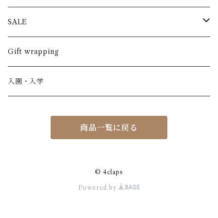
半袖
長ズボン
スカート
BABE & TESS
リネン( 麻 )
France / フランス
SALE
ノースリーブ
半ズボン
ワンピース
BOBOCHOSES
ウール
Italy / イタリア
男の子
Gift wrapping
カーディガン / 羽織もの
BONHEUR DU JOUR
アルパカ
NY / ニューヨーク
女の子
入園・入学
ニット
Belle chiara
リバティ(生地)
Denmark / デンマーク
レディース
商品一覧に戻る
アウター
Baby clic
Spain / スペイン
くつ・帽子・Bag
くつ / サンダル / ブーツ
Bisgaard
Holland / オランダ
© 4claps
Powered by
リュック / バッグ / ポーチ
CHRISTINArohde
Germany / ドイツ