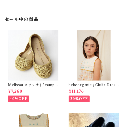
セール中の商品
Melissa( メリッサ ) / campa
bebeorganic / Giulia Dress
na ( Gold )28-33
Lagoon Check (2-6y)
¥7,260
¥11,176
40%OFF
20%OFF