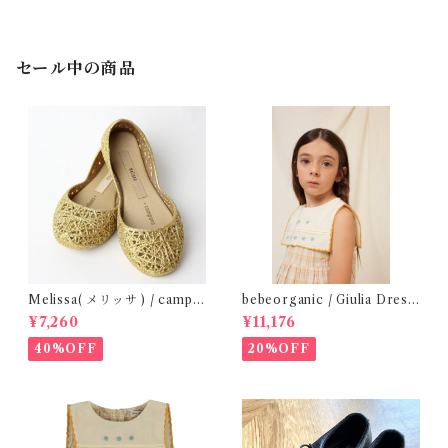
セール中の商品
Melissa( メリッサ ) / campa
bebeorganic / Giulia Dress
na ( Gold )28-33
Lagoon Check (2-6y)
¥7,260
¥11,176
40%OFF
20%OFF