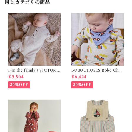
同じカテゴリの商品
1+in the family / VICTOR (
BOBOCHOSES Bobo Choo
12m )
Choo all over body / 9-12
¥9,504
¥6,424
m
20%OFF
20%OFF