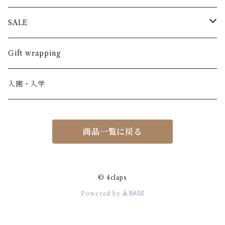
半袖
長ズボン
スカート
BABE & TESS
リネン( 麻 )
France / フランス
SALE
ノースリーブ
半ズボン
ワンピース
BOBOCHOSES
ウール
Italy / イタリア
男の子
Gift wrapping
カーディガン / 羽織もの
BONHEUR DU JOUR
アルパカ
NY / ニューヨーク
女の子
入園・入学
ニット
Belle chiara
リバティ(生地)
Denmark / デンマーク
レディース
商品一覧に戻る
アウター
Baby clic
Spain / スペイン
くつ・帽子・Bag
くつ / サンダル / ブーツ
Bisgaard
Holland / オランダ
© 4claps
Powered by
リュック / バッグ / ポーチ
CHRISTINArohde
Germany / ドイツ