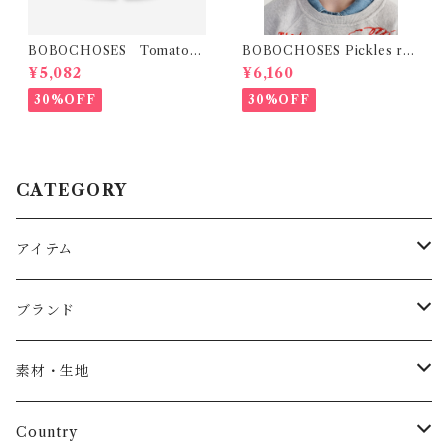
BOBOCHOSES Tomatoes
BOBOCHOSES Pickles rev
All Over Woven Shorts
ersible hat / 52,54
¥5,082
¥6,160
30%OFF
30%OFF
CATEGORY
アイテム
Baby
ブランド
トップス
AS WE GROW
素材・生地
長袖
パンツ
ARCH&LINE
コットン 100%
Country