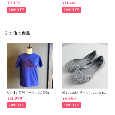
(12m- 8Y)
シャツ (BL) / 145・155
¥5,192
¥11,440
20%OFF
20%OFF
その他の商品
GTH / 天竺バードTEE (Navy
Melissa(メリッサ) /campana
BL) / Size２
(Silver)28-32
¥11,880
¥6,468
20%OFF
30%OFF