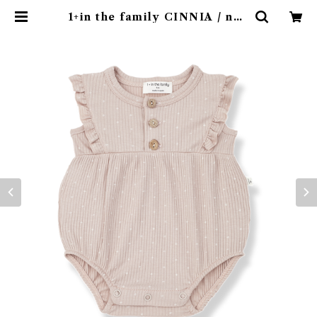
1+in the family CINNIA / nud
e (9 m ) | 4claps