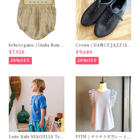
bebeorganic / Giulia Romp
Crown / DANCE JAZZ (3:2
er Lagoon Check( 6・12ｍ)
2cm / 6:24-24,5 ) Black
¥7,920
¥9,680
20%OFF
20%OFF
Lotie Kids SEAGULLS Tee
FITH / サラサラ天竺レースT