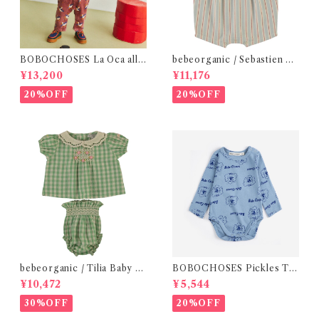
BOBOCHOSES La Oca all
bebeorganic / Sebastien Ro
over woven overall / 12m
mper Sea Side Stripe(12ｍ)
¥13,200
¥11,176
20%OFF
20%OFF
bebeorganic / Tilia Baby Se
BOBOCHOSES Pickles Th
t Green Gingham (12・24ｍ)
e Dog all over body /9-12
¥10,472
¥5,544
m
30%OFF
20%OFF