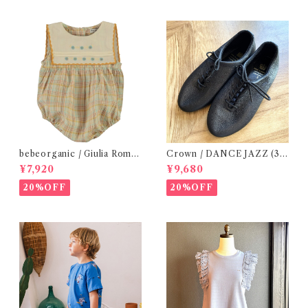
bebeorganic / Giulia Romp
Crown / DANCE JAZZ (3:2
er Lagoon Check( 6・12ｍ)
2cm / 6:24-24,5 ) Black
¥7,920
¥9,680
20%OFF
20%OFF