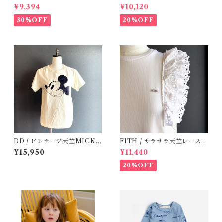
/ Size 1
¥9,394
¥10,120
30%OFF
20%OFF
DD / ビンテージ天竺MICKE
FITH / サラサラ天竺レースT
YTee (1・2 )
シャツ (White) / 145・155
¥15,950
¥11,440
20%OFF