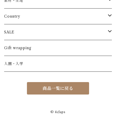
トップス
AS WE GROW
素材・生地
長袖
パンツ
ARCH&LINE
コットン 100%
Country
半袖
長ズボン
スカート
BABE & TESS
リネン( 麻 )
France / フランス
SALE
ノースリーブ
半ズボン
ワンピース
BOBOCHOSES
ウール
Italy / イタリア
男の子
Gift wrapping
カーディガン / 羽織もの
BONHEUR DU JOUR
アルパカ
NY / ニューヨーク
女の子
入園・入学
ニット
Belle chiara
リバティ(生地)
Denmark / デンマーク
レディース
商品一覧に戻る
アウター
Baby clic
Spain / スペイン
くつ・帽子・Bag
くつ / サンダル / ブーツ
Bisgaard
Holland / オランダ
© 4claps