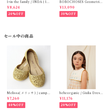
1+in the family / INDA ( 12-
BOBOCHOSES Geometric
48m )
Scacs all over dress / 4-8Y
¥8,624
¥13,090
20%OFF
30%OFF
セール中の商品
Melissa( メリッサ ) / campa
bebeorganic / Giulia Dress
na ( Gold )28-33
Lagoon Check (2-6y)
¥7,260
¥11,176
40%OFF
20%OFF