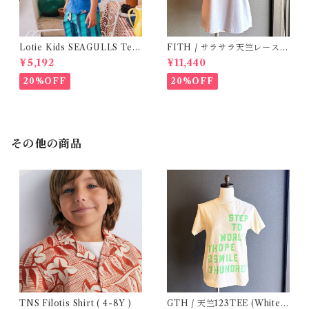
Lotie Kids SEAGULLS Tee
FITH / サラサラ天竺レースT
(12m- 8Y)
シャツ (BL) / 145・155
¥5,192
¥11,440
20%OFF
20%OFF
その他の商品
TNS Filotis Shirt ( 4-8Y )
GTH / 天竺123TEE (White)