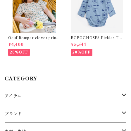
Oeuf Romper clover print
BOBOCHOSES Pickles Th
Kid Tee (2-5y)
e Dog all over body /9-12
¥4,400
¥5,544
m
20%OFF
20%OFF
CATEGORY
アイテム
Baby
ブランド