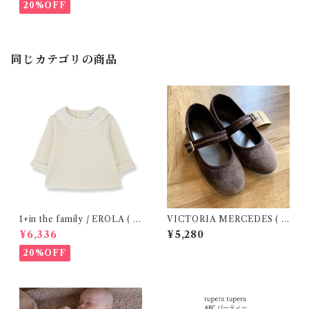
20%OFF
同じカテゴリの商品
1+in the family / EROLA ( 2
VICTORIA MERCEDES ( 2
4m )
9-34 / Testa )
¥6,336
¥5,280
20%OFF