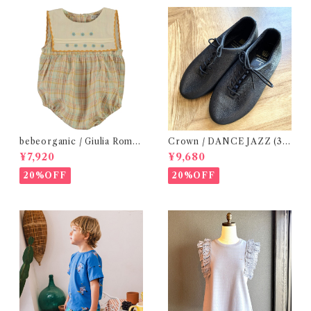
bebeorganic / Giulia Romp
Crown / DANCE JAZZ (3:2
er Lagoon Check( 6・12ｍ)
2cm / 6:24-24,5 ) Black
¥7,920
¥9,680
20%OFF
20%OFF