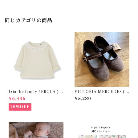
同じカテゴリの商品
1+in the family / EROLA ( 2
VICTORIA MERCEDES ( 2
4m )
9-34 / Testa )
¥6,336
¥5,280
20%OFF