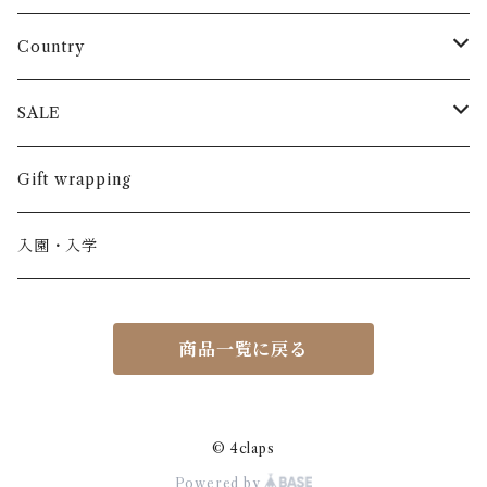
長袖
パンツ
ARCH&LINE
コットン 100%
Country
半袖
長ズボン
スカート
BABE & TESS
リネン( 麻 )
France / フランス
SALE
ノースリーブ
半ズボン
ワンピース
BOBOCHOSES
ウール
Italy / イタリア
男の子
Gift wrapping
カーディガン / 羽織もの
BONHEUR DU JOUR
アルパカ
NY / ニューヨーク
女の子
入園・入学
ニット
Belle chiara
リバティ(生地)
Denmark / デンマーク
レディース
商品一覧に戻る
アウター
Baby clic
Spain / スペイン
くつ・帽子・Bag
くつ / サンダル / ブーツ
Bisgaard
Holland / オランダ
© 4claps
Powered by