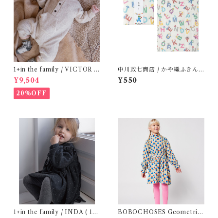
1+in the family / VICTOR (
中川政七商店 / かや織ふきん (
12m )
tupera tupera ABCパーティ
¥9,504
¥550
ー)
20%OFF
1+in the family / INDA ( 12-
BOBOCHOSES Geometric