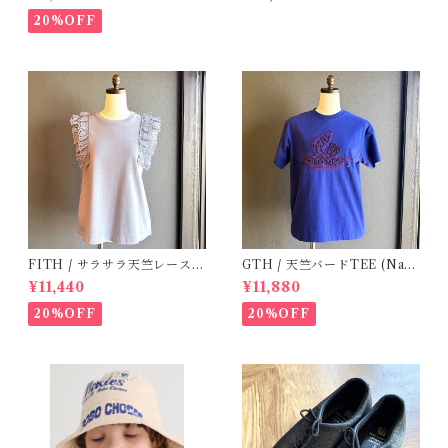
20%OFF
FITH / サラサラ天竺レースT
GTH / 天竺バードTEE (Navy
シャツ (BL) / 145・155
BL) / Size２
¥11,440
¥11,880
20%OFF
20%OFF