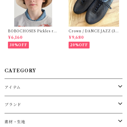
BOBOCHOSES Pickles rev
Crown / DANCE JAZZ (3:2
ersible hat / 52,54
2cm / 6:24-24,5 ) Black
¥6,160
¥9,680
30%OFF
20%OFF
CATEGORY
アイテム
Baby
ブランド
トップス
AS WE GROW
素材・生地