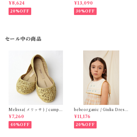
48m )
Scacs all over dress / 4-8Y
¥8,624
¥13,090
20%OFF
30%OFF
セール中の商品
Melissa( メリッサ ) / campa
bebeorganic / Giulia Dress
na ( Gold )28-33
Lagoon Check (2-6y)
¥7,260
¥11,176
40%OFF
20%OFF