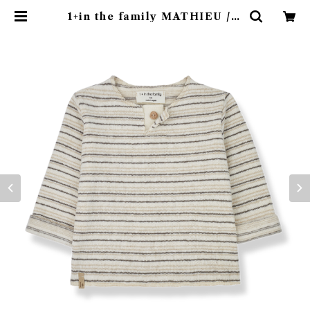
1+in the family MATHIEU / e
cru (12・24m ) | 4claps