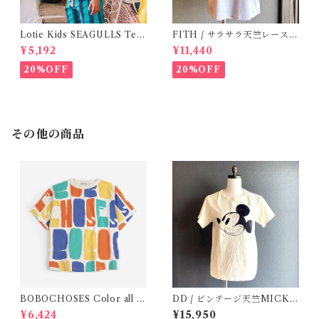
Lotie Kids SEAGULLS Tee
FITH / サラサラ天竺レースT
(12m- 8Y)
シャツ (BL) / 145・155
¥5,192
¥11,440
20%OFF
20%OFF
その他の商品
BOBOCHOSES Color all o
DD / ビンテージ天竺MICKE
ver T-shirt / 2-6y
YTee (1・2 )
¥6,424
¥15,950