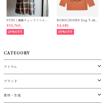
FITH / 綿麻チェックフリルブ
BOBOCHOSES Dog T-shir
ラウス(Black) / Size 2
ts ( 12-18m)
¥15,760
¥4,081
20%OFF
30%OFF
CATEGORY
アイテム
Baby
ブランド
トップス
AS WE GROW
素材・生地