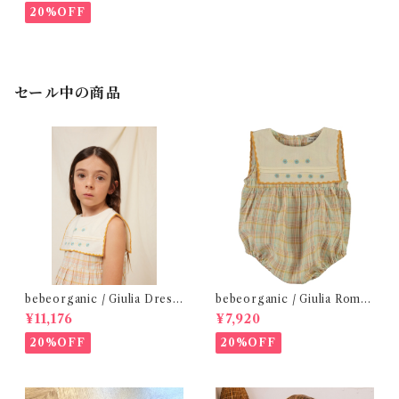
20%OFF
セール中の商品
bebeorganic / Giulia Dress
bebeorganic / Giulia Romp
Lagoon Check (2-6y)
er Lagoon Check( 6・12ｍ)
¥11,176
¥7,920
20%OFF
20%OFF