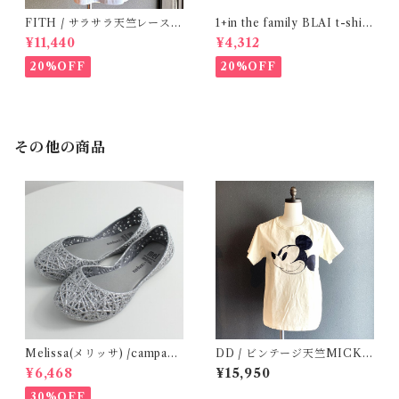
FITH / サラサラ天竺レースT
1+in the family BLAI t-shirt
シャツ (BL) / 145・155
(Grey)
¥11,440
¥4,312
20%OFF
20%OFF
その他の商品
Melissa(メリッサ) /campana
DD / ビンテージ天竺MICKE
(Silver)28-32
YTee (1・2 )
¥6,468
¥15,950
30%OFF