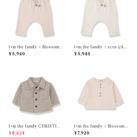
1+in the family（ Blossom
1+in the family（ ecru )/AL
)/ALAIN( 12m )
AIN( 12m )
¥5,940
¥5,940
1+in the family CHRISTIN
1+in the family（ Blossom
A ( 18m )
)/ONA( 12・24m )
¥8,624
¥7,920