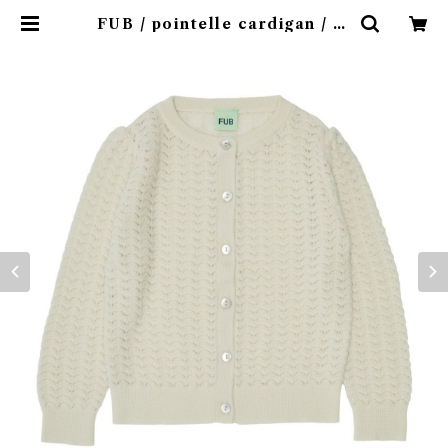
FUB / pointelle cardigan / W
OOL ecru (140/150) | 4claps