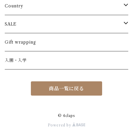
長袖
パンツ
ARCH&LINE
コットン 100%
Country
半袖
長ズボン
スカート
BABE & TESS
リネン( 麻 )
France / フランス
SALE
ノースリーブ
半ズボン
ワンピース
BOBOCHOSES
ウール
Italy / イタリア
男の子
Gift wrapping
カーディガン / 羽織もの
BONHEUR DU JOUR
アルパカ
NY / ニューヨーク
女の子
入園・入学
ニット
Belle chiara
リバティ(生地)
Denmark / デンマーク
レディース
商品一覧に戻る
アウター
Baby clic
Spain / スペイン
くつ・帽子・Bag
くつ / サンダル / ブーツ
Bisgaard
Holland / オランダ
© 4claps
Powered by
リュック / バッグ / ポーチ
CHRISTINArohde
Germany / ドイツ