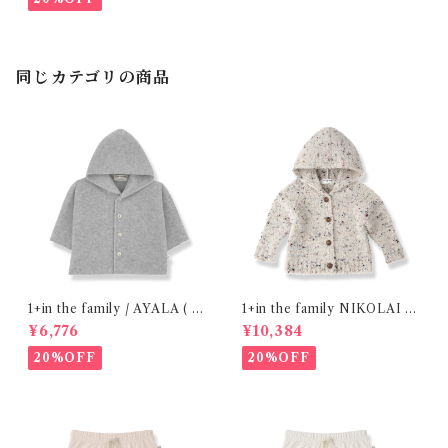
同じカテゴリの商品
1+in the family / AYALA ( 2
1+in the family NIKOLAI ( 1
4m )
2,24m )
¥6,776
¥10,384
20%OFF
20%OFF