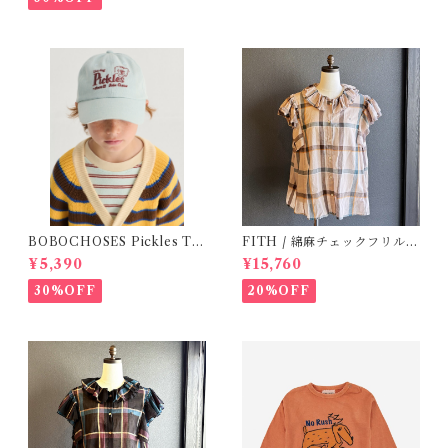
BOBOCHOSES Pickles Th
FITH / 綿麻チェックフリルブ
e dog denim cap / 52,54
ラウス(Be) / Size 1・2
¥5,390
¥15,760
30%OFF
20%OFF