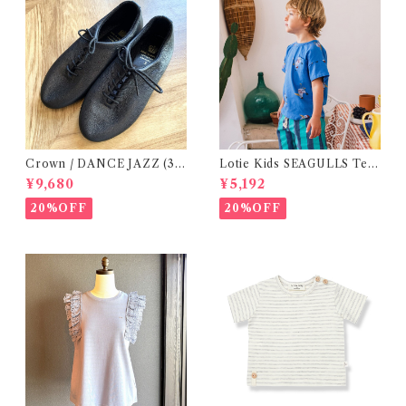
Crown / DANCE JAZZ (3:2
Lotie Kids SEAGULLS Tee
2cm / 6:24-24,5 ) Black
(12m- 8Y)
¥9,680
¥5,192
20%OFF
20%OFF