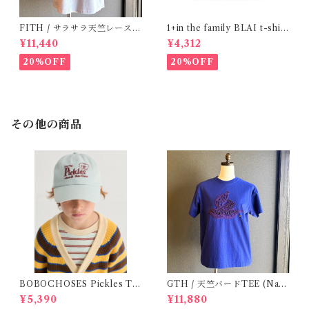
FITH / サラサラ天竺レースT
1+in the family BLAI t-shirt
シャツ (BL) / 145・155
(Grey)
¥11,440
¥4,312
20%OFF
20%OFF
その他の商品
BOBOCHOSES Pickles Th
GTH / 天竺バードTEE (Navy
e dog denim cap / 52,54
BL) / Size２
¥5,390
¥11,880