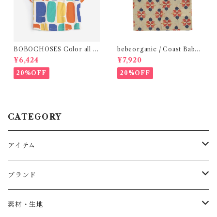
BOBOCHOSES Color all o
bebeorganic / Coast Baby
ver T-shirt / 2-6y
Shirt Under The Sea ( 24m)
¥6,424
¥7,920
20%OFF
20%OFF
CATEGORY
アイテム
Baby
ブランド
トップス
AS WE GROW
素材・生地