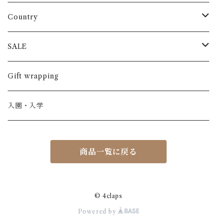
長袖
パンツ
ARCH&LINE
コットン 100%
Country
半袖
長ズボン
スカート
BABE & TESS
リネン( 麻 )
France / フランス
SALE
ノースリーブ
半ズボン
ワンピース
BOBOCHOSES
ウール
Italy / イタリア
男の子
Gift wrapping
カーディガン / 羽織もの
BONHEUR DU JOUR
アルパカ
NY / ニューヨーク
女の子
入園・入学
ニット
Belle chiara
リバティ(生地)
Denmark / デンマーク
レディース
商品一覧に戻る
アウター
Baby clic
Spain / スペイン
くつ・帽子・Bag
くつ / サンダル / ブーツ
Bisgaard
Holland / オランダ
© 4claps
Powered by