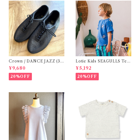
Crown / DANCE JAZZ (3:2
Lotie Kids SEAGULLS Tee
2cm / 6:24-24,5 ) Black
(12m- 8Y)
¥9,680
¥5,192
20%OFF
20%OFF