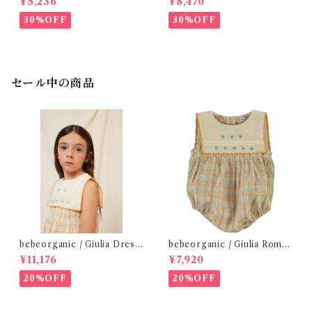
¥5,236
¥8,470
2-6Y
30%OFF
30%OFF
セール中の商品
bebeorganic / Giulia Dress
bebeorganic / Giulia Romp
Lagoon Check (2-6y)
er Lagoon Check( 6・12ｍ)
¥11,176
¥7,920
20%OFF
20%OFF