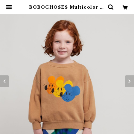
BOBOCHOSES Multicolor M
ouse sweatshirt / 裏起毛 ( 2-5
Y ) | 4claps