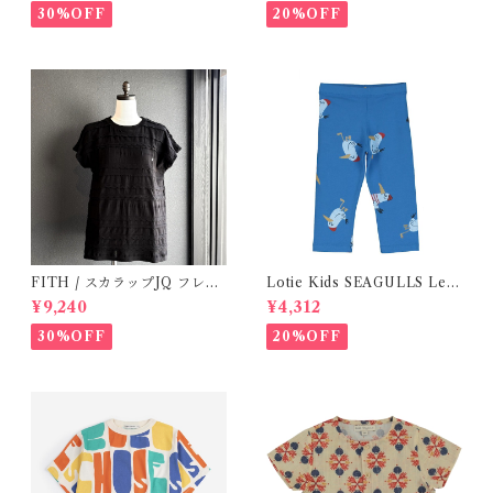
30%OFF
20%OFF
FITH / スカラップJQ フレン
Lotie Kids SEAGULLS Leg
チスリーブTシャツ (Black) /
gings ( 6m- 24m )
¥9,240
¥4,312
Size 1・2
30%OFF
20%OFF