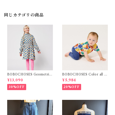
同じカテゴリの商品
BOBOCHOSES Geometric
BOBOCHOSES Color all o
Scacs all over dress / 4-8Y
ver T-shirt / 12・24m
¥13,090
¥5,984
30%OFF
20%OFF