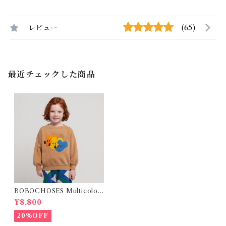
レビュー
(65)
最近チェックした商品
BOBOCHOSES Multicolor
Mouse sweatshirt / 裏起毛 (
¥8,800
2-5Y )
20%OFF