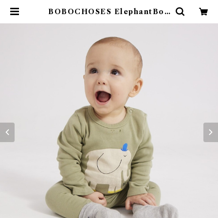
BOBOCHOSES ElephantBod
y / 裏起毛 (6-12m ) | 4claps