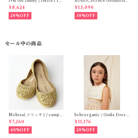
1+in the family / INDA ( 12-
BOBOCHOSES Geometric
48m )
Scacs all over dress / 4-8Y
¥8,624
¥13,090
20%OFF
30%OFF
セール中の商品
Melissa( メリッサ ) / campa
bebeorganic / Giulia Dress
na ( Gold )28-33
Lagoon Check (2-6y)
¥7,260
¥11,176
40%OFF
20%OFF