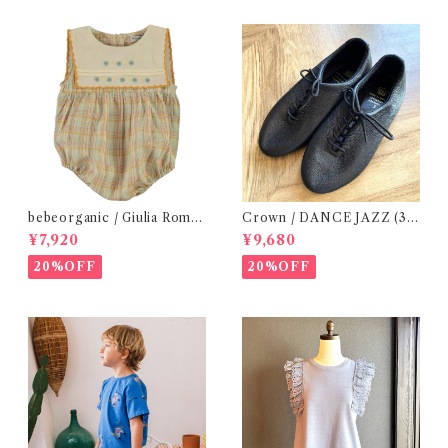
bebeorganic / Giulia Romp
Crown / DANCE JAZZ (3:2
er Lagoon Check( 6・12ｍ)
2cm / 6:24-24,5 ) Black
¥7,920
¥9,680
20%OFF
20%OFF