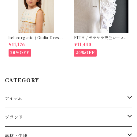
bebeorganic / Giulia Dress
FITH / サラサラ天竺レースT
Lagoon Check (2-6y)
シャツ (White) / 145・155
¥11,176
¥11,440
20%OFF
20%OFF
CATEGORY
アイテム
Baby
ブランド
トップス
AS WE GROW
素材・生地