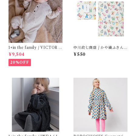
1+in the family / VICTOR (
中川政七商店 / かや織ふきん (
12m )
tupera tupera ABCパーティ
¥9,504
¥550
ー)
20%OFF