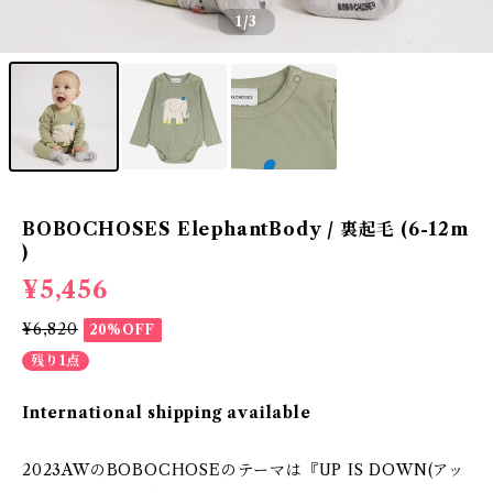
1
/3
BOBOCHOSES ElephantBody / 裏起毛 (6-12m
)
¥5,456
¥6,820
20%OFF
残り1点
International shipping available
2023AWのBOBOCHOSEのテーマは『UP IS DOWN(アッ