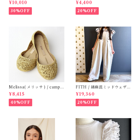
ne woven shirt / 2-4Y
Kid Tee (2-5y)
¥10,010
¥4,400
30%OFF
20%OFF
Melissa( メリッサ ) / campa
FITH / 綿麻混ミッドウェザー
na ( Gold )36/38
サロペット(OM) / Size 1・2
¥8,415
¥19,360
40%OFF
20%OFF