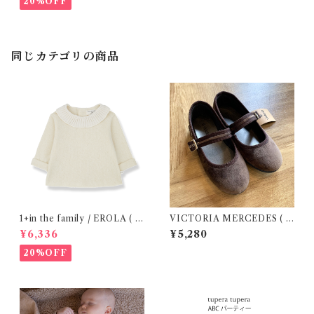
20%OFF
同じカテゴリの商品
1+in the family / EROLA ( 2
VICTORIA MERCEDES ( 2
4m )
9-34 / Testa )
¥6,336
¥5,280
20%OFF