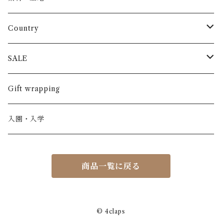
長袖
パンツ
ARCH&LINE
コットン 100%
Country
半袖
長ズボン
スカート
BABE & TESS
リネン( 麻 )
France / フランス
SALE
ノースリーブ
半ズボン
ワンピース
BOBOCHOSES
ウール
Italy / イタリア
男の子
Gift wrapping
カーディガン / 羽織もの
BONHEUR DU JOUR
アルパカ
NY / ニューヨーク
女の子
入園・入学
ニット
Belle chiara
リバティ(生地)
Denmark / デンマーク
レディース
商品一覧に戻る
アウター
Baby clic
Spain / スペイン
くつ・帽子・Bag
くつ / サンダル / ブーツ
Bisgaard
Holland / オランダ
© 4claps