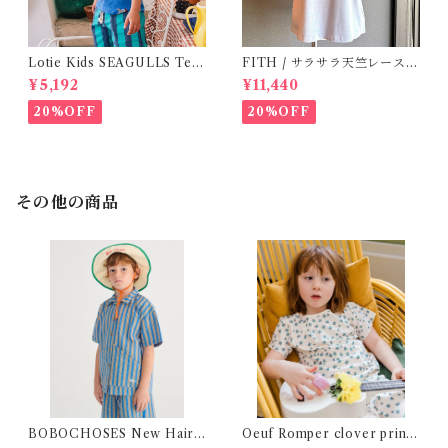
Lotie Kids SEAGULLS Tee
FITH / サラサラ天竺レースT
(12m- 8Y)
シャツ (BL) / 145・155
¥5,192
¥11,440
20%OFF
20%OFF
その他の商品
BOBOCHOSES New Hairli
Oeuf Romper clover print