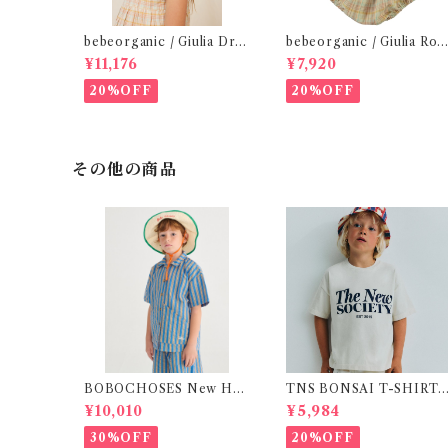
bebeorganic / Giulia Dres
bebeorganic / Giulia Ro
s Lagoon Check (2-6y)
per Lagoon Check( 6・1
¥11,176
¥7,920
ｍ)
20%OFF
20%OFF
その他の商品
BOBOCHOSES New Hai
TNS BONSAI T-SHIRT /
rline woven shirt / 2-4Y
16Y
¥10,010
¥5,984
30%OFF
20%OFF