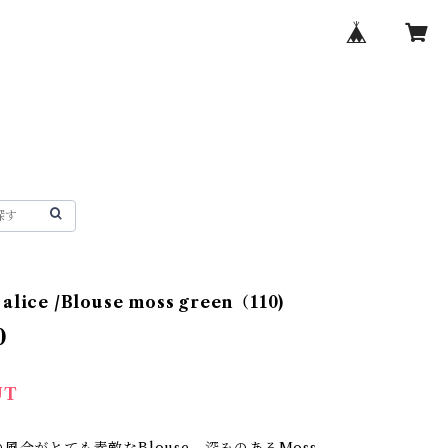
e alice /Blouse moss green（110)
0
UT