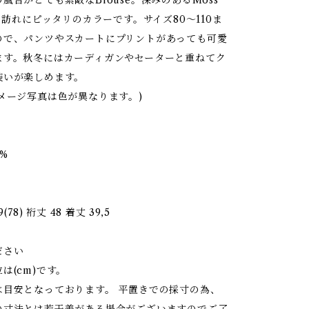
風合がとても素敵なBlouse。深みのあるMoss
秋の訪れにピッタリのカラーです。サイズ80～110ま
ので、パンツやスカートにプリントがあっても可愛
ます。秋冬にはカーディガンやセーターと重ねてク
装いが楽しめます。
メージ写真は色が異なります。)
0%
(78) 裄丈 48 着丈 39,5
ださい
は(cm)です。
は目安となっております。 平置きでの採寸の為、