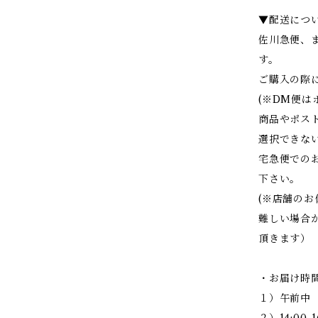
▼配送につ
佐川急便、
す。
ご購入の際
(※DM便
商品やポス
選択できな
宅急便での
下さい。
(※店舗の
難しい場合
頂きます）
・お届け時
１）午前中