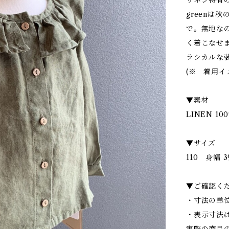
リネン特有の
greenは
で。無地な
く着こなせ
ラシカルな
(※ 着用イ
▼素材
LINEN 10
▼サイズ
110 身幅 39
▼ご確認く
・寸法の単位
・表示寸法