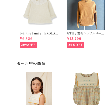
1+in the family / EROLA (
GTH / 裏毛シンプルパーカ
24m )
/ Brown ( 1 )
¥6,336
¥13,200
20%OFF
20%OFF
セール中の商品