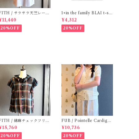
ITH / サラサラ天竺レース
1+in the family BLAI t-shi
Tシャツ (BL) / 145・155
rt (Grey)
¥11,440
¥4,312
20%OFF
20%OFF
ITH / 綿麻チェックフリル
FUB / Pointelle Cardigan
ブラウス(Black) / Size 2
ecru ( 140,150 )
¥15,760
¥10,736
20%OFF
20%OFF