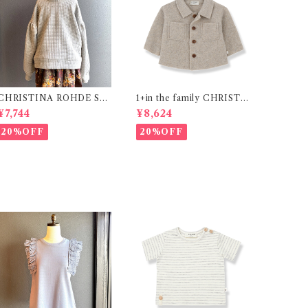
CHRISTINA ROHDE Sw
1+in the family CHRISTI
eat / Grey ( 10~16Y)
NA ( 18m )
¥7,744
¥8,624
20%OFF
20%OFF