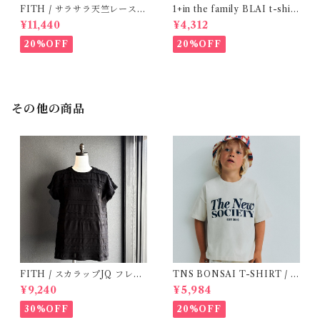
FITH / サラサラ天竺レースT
1+in the family BLAI t-shirt
シャツ (BL) / 145・155
(Grey)
¥11,440
¥4,312
20%OFF
20%OFF
その他の商品
FITH / スカラップJQ フレン
TNS BONSAI T-SHIRT / 1
チスリーブTシャツ (Black) /
6Y
¥9,240
¥5,984
Size 1・2
30%OFF
20%OFF