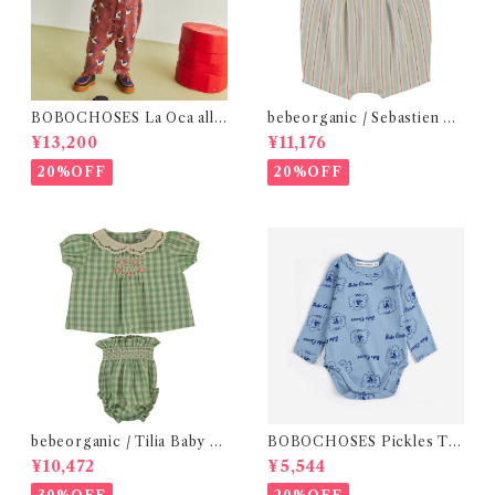
BOBOCHOSES La Oca all
bebeorganic / Sebastien Ro
over woven overall / 12m
mper Sea Side Stripe(12ｍ)
¥13,200
¥11,176
20%OFF
20%OFF
bebeorganic / Tilia Baby Se
BOBOCHOSES Pickles Th
t Green Gingham (12・24ｍ)
e Dog all over body /9-12
¥10,472
¥5,544
m