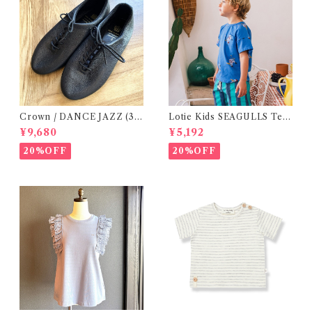
Crown / DANCE JAZZ (3:2
Lotie Kids SEAGULLS Tee
2cm / 6:24-24,5 ) Black
(12m- 8Y)
¥9,680
¥5,192
20%OFF
20%OFF