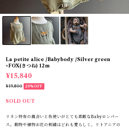
1
/3
La petite alice /Babybody /Silver green
×FOX(きつね) 12m
¥15,840
¥19,800
20%OFF
SOLD OUT
リネン特有の風合いと色使いがとても素敵なBabyロンパー
ス。動物や植物お花の刺繍はどれも愛らしく、リトアニアの