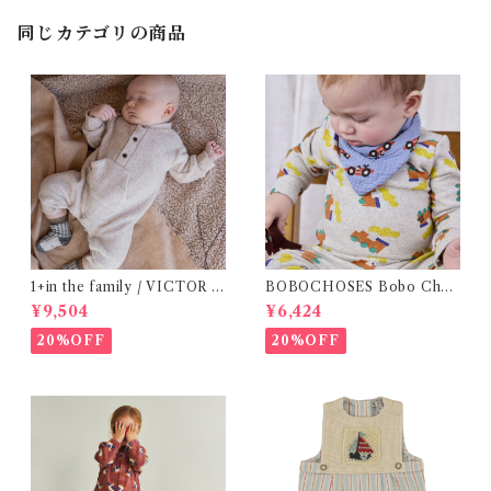
同じカテゴリの商品
1+in the family / VICTOR (
BOBOCHOSES Bobo Choo
12m )
Choo all over body / 9-12
¥9,504
¥6,424
m
20%OFF
20%OFF