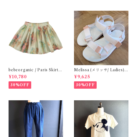
bebeorganic / Paris Skirt
Melissa (メリッサ/ Ladies)
Nostalgic Florals (10・12y)
Papete +Rider / White
¥10,780
¥9,625
30%OFF
30%OFF