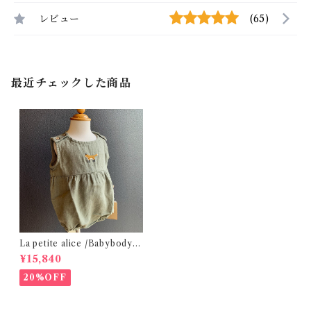
レビュー
(65)
最近チェックした商品
La petite alice /Babybody /
Silver green ×FOX(きつね)
¥15,840
12m
20%OFF