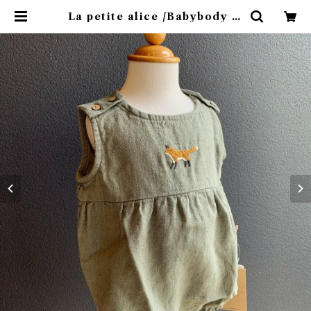
La petite alice /Babybody /S
ilver green ×FOX(きつね) 12m
| 4claps