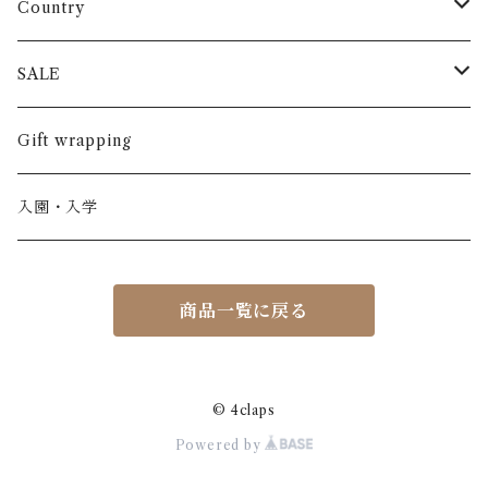
長袖
パンツ
ARCH&LINE
コットン 100%
Country
半袖
長ズボン
スカート
BABE & TESS
リネン( 麻 )
France / フランス
SALE
ノースリーブ
半ズボン
ワンピース
BOBOCHOSES
ウール
Italy / イタリア
男の子
Gift wrapping
カーディガン / 羽織もの
BONHEUR DU JOUR
アルパカ
NY / ニューヨーク
女の子
入園・入学
ニット
Belle chiara
リバティ(生地)
Denmark / デンマーク
レディース
商品一覧に戻る
アウター
Baby clic
Spain / スペイン
くつ・帽子・Bag
くつ / サンダル / ブーツ
Bisgaard
Holland / オランダ
© 4claps
Powered by
リュック / バッグ / ポーチ
CHRISTINArohde
Germany / ドイツ