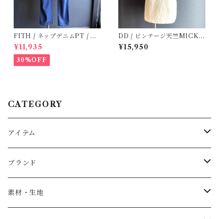
FITH / ネップデニムPT / サ
DD / ビンテージ天竺MICKE
イズ2
YTee (1・2 )
¥11,935
¥15,950
30%OFF
CATEGORY
アイテム
Baby
ブランド
トップス
AS WE GROW
素材・生地