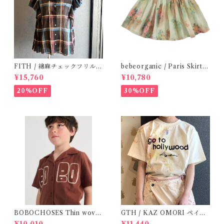
FITH / 綿麻チェックフリルブ
bebeorganic / Paris Skirt
ラウス(Black) / Size 2
Nostalgic Florals (10・12y)
¥15,760
¥10,780
20%OFF
30%OFF
BOBOCHOSES Thin wove
GTH / KAZ OMORI ペイン
n shirt / 2-6Y
トTee