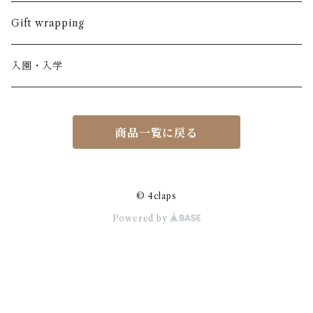
ノースリーブ
半ズボン
ワンピース
BOBOCHOSES
ウール
Italy / イタリア
男の子
Gift wrapping
カーディガン / 羽織もの
BONHEUR DU JOUR
アルパカ
NY / ニューヨーク
女の子
入園・入学
ニット
Belle chiara
リバティ(生地)
Denmark / デンマーク
レディース
商品一覧に戻る
アウター
Baby clic
Spain / スペイン
くつ・帽子・Bag
くつ / サンダル / ブーツ
Bisgaard
Holland / オランダ
© 4claps
Powered by
リュック / バッグ / ポーチ
CHRISTINArohde
Germany / ドイツ
アクセサリー
CORAL＆TUSK
BRAZIL / ブラジル