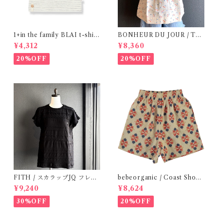
1+in the family BLAI t-shirt
BONHEUR DU JOUR / TO
(Grey)
SCANE BlOUSE (Rose 2~6
¥4,312
¥8,360
Y)
20%OFF
20%OFF
FITH / スカラップJQ フレン
bebeorganic / Coast Short
チスリーブTシャツ (Black) /
s Under The Sea ( 3・５Y)
¥9,240
¥8,624
Size 1・2
30%OFF
20%OFF