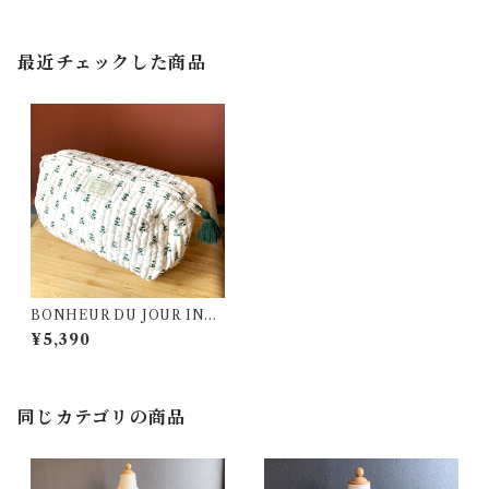
最近チェックした商品
BONHEUR DU JOUR INDI
RA Baby Flower Pouch ( M
¥5,390
)
同じカテゴリの商品