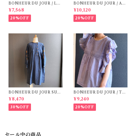
BONHEUR DU JOUR / LEL
BONHEUR DU JOUR / AL
IE ( 8,10Y)
BA SKIRT ( 8,10Y)
¥7,568
¥10,120
20%OFF
20%OFF
BONHEUR DU JOUR SUZ
BONHEUR DU JOUR / TO
EL Dress(4, 6Y)
SCANE BlOUSE (8-12Y)
¥8,470
¥9,240
30%OFF
20%OFF
セール中の商品