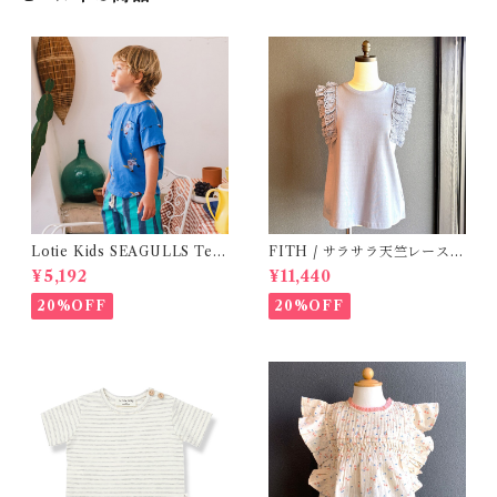
Lotie Kids SEAGULLS Tee
FITH / サラサラ天竺レースT
(12m- 8Y)
シャツ (BL) / 145・155
¥5,192
¥11,440
20%OFF
20%OFF