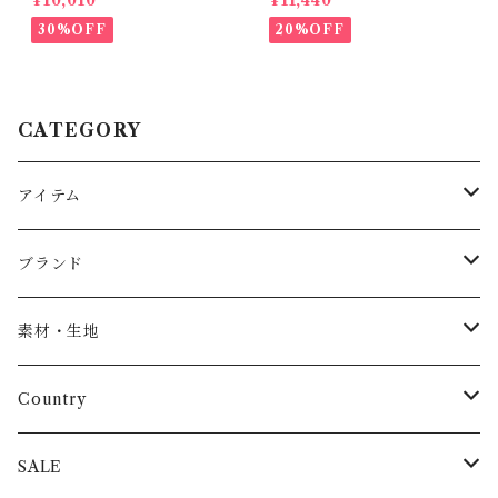
¥10,010
¥11,440
30%OFF
20%OFF
CATEGORY
アイテム
Baby
ブランド
トップス
AS WE GROW
素材・生地
長袖
パンツ
ARCH&LINE
コットン 100%
Country
半袖
長ズボン
スカート
BABE & TESS
リネン( 麻 )
France / フランス
SALE