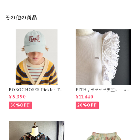
その他の商品
BOBOCHOSES Pickles Th
FITH / サラサラ天竺レースT
e dog denim cap / 52,54
シャツ (White) / 145・155
¥5,390
¥11,440
30%OFF
20%OFF