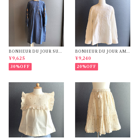
BONHEUR DU JOUR SUZ
BONHEUR DU JOUR AME
EL Dress( 8-12Y)
LIE Blouse ( 8Y)
¥9,625
¥9,240
30%OFF
20%OFF