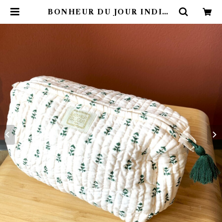
BONHEUR DU JOUR INDIRA
Baby Flower Pouch ( M ) | 4c
laps