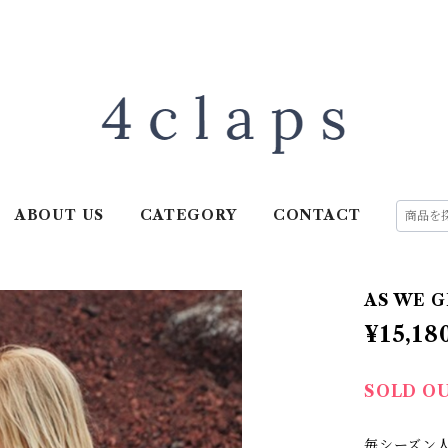
ABOUT US
CATEGORY
CONTACT
AS WE G
¥15,18
SOLD O
毎シーズン