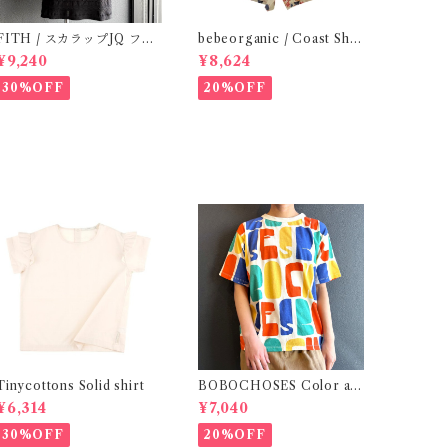
ITH / スカラップJQ フレ
bebeorganic / Coast Sho
ンチスリーブTシャツ (Blac
rts Under The Sea ( 3・５
¥9,240
¥8,624
k) / Size 1・2
Y)
30%OFF
20%OFF
Tinycottons Solid shirt
BOBOCHOSES Color all
over T-shirt / 8-12y
¥6,314
¥7,040
30%OFF
20%OFF