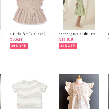
i
1+in the family（Rose )/G
bebeorganic / Tilia Dress
4
UALTA( 24-48m )
Green Gingham (4-8y)
¥8,624
¥13,818
20%OFF
30%OFF