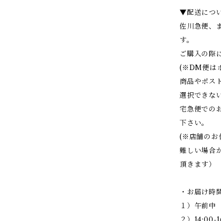
▼配送につ
佐川急便、
す。
ご購入の際
(※DM便
商品やポス
選択できな
宅急便での
下さい。
(※店舗の
難しい場合
頂きます）
・お届け時
１）午前中
２）14:00-1