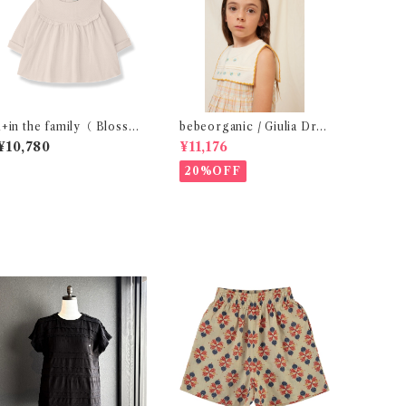
1+in the family（ Blosso
bebeorganic / Giulia Dres
m )/FINA( 12・24m )
s Lagoon Check (2-6y)
¥10,780
¥11,176
20%OFF