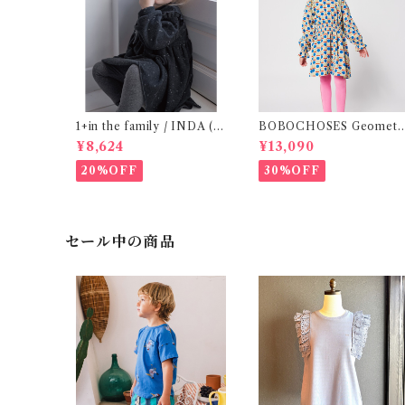
1+in the family / INDA ( 1
BOBOCHOSES Geometr
2-48m )
c Scacs all over dress / 
¥8,624
¥13,090
-8Y
20%OFF
30%OFF
セール中の商品