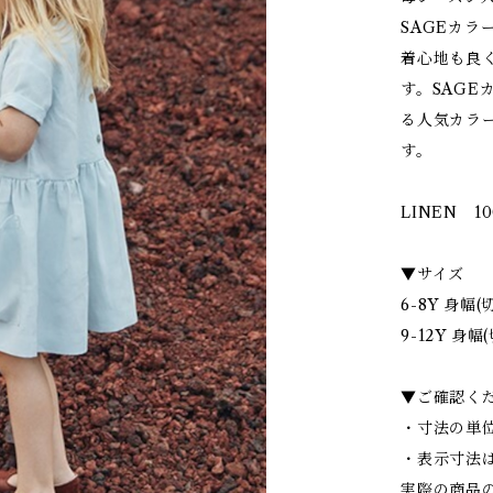
SAGEカ
着心地も良
す。SAG
る人気カラ
す。
LINEN 1
▼サイズ
6-8Y 身幅(
9-12Y 身幅(
▼ご確認く
・寸法の単位
・表示寸法
実際の商品