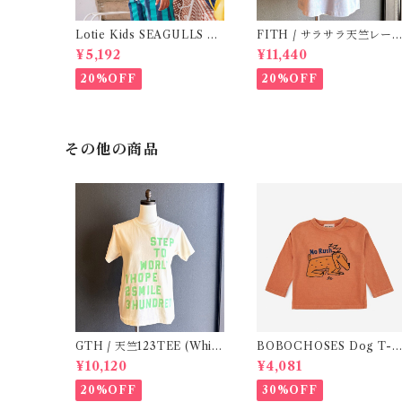
Lotie Kids SEAGULLS Te
FITH / サラサラ天竺レース
e (12m- 8Y)
Tシャツ (BL) / 145・155
¥5,192
¥11,440
20%OFF
20%OFF
その他の商品
GTH / 天竺123TEE (Whit
BOBOCHOSES Dog T-s
e) / Size 1
irts ( 12-18m)
¥10,120
¥4,081
20%OFF
30%OFF