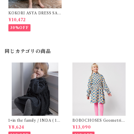
KOKORI ASYA DRESS SAG
E (8-12Y)
¥10,472
30%OFF
同じカテゴリの商品
1+in the family / INDA ( 12-
BOBOCHOSES Geometric
48m )
Scacs all over dress / 4-8Y
¥8,624
¥13,090