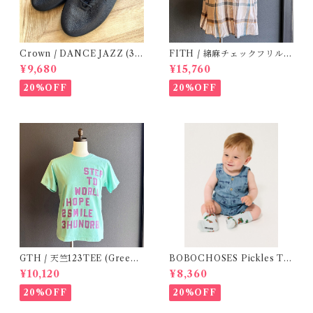
Crown / DANCE JAZZ (3:2
FITH / 綿麻チェックフリルブ
2cm / 6:24-24,5 ) Black
ラウス(Be) / Size 1・2
¥9,680
¥15,760
20%OFF
20%OFF
GTH / 天竺123TEE (Green)
BOBOCHOSES Pickles Th
/ Size 1
e Dog all over denim plays
¥10,120
¥8,360
uit /9-24m
20%OFF
20%OFF