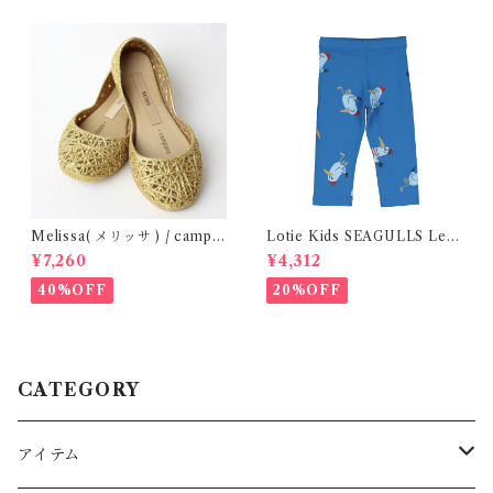
Melissa( メリッサ ) / campa
Lotie Kids SEAGULLS Leg
na ( Gold )28-33
gings ( 6m- 24m )
¥7,260
¥4,312
40%OFF
20%OFF
CATEGORY
アイテム