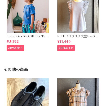
Lotie Kids SEAGULLS Tee
FITH / サラサラ天竺レースT
(12m- 8Y)
シャツ (BL) / 145・155
¥5,192
¥11,440
20%OFF
20%OFF
その他の商品