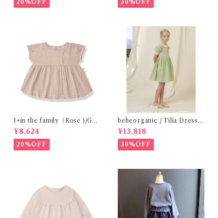
20%OFF
30%OFF
1+in the family（Rose )/GU
bebeorganic / Tilia Dress
ALTA( 24-48m )
Green Gingham (4-8y)
¥8,624
¥13,818
20%OFF
30%OFF