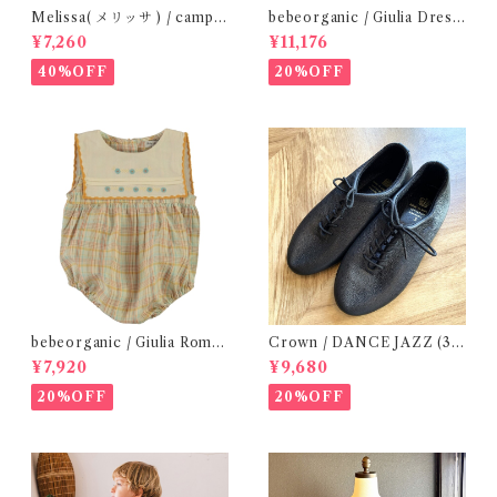
Melissa( メリッサ ) / campa
bebeorganic / Giulia Dress
na ( Gold )28-33
Lagoon Check (2-6y)
¥7,260
¥11,176
40%OFF
20%OFF
bebeorganic / Giulia Romp
Crown / DANCE JAZZ (3:2
er Lagoon Check( 6・12ｍ)
2cm / 6:24-24,5 ) Black
¥7,920
¥9,680
20%OFF
20%OFF