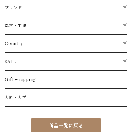
Baby
ブランド
トップス
AS WE GROW
素材・生地
長袖
パンツ
ARCH&LINE
コットン 100%
Country
半袖
長ズボン
スカート
BABE & TESS
リネン( 麻 )
France / フランス
SALE
ノースリーブ
半ズボン
ワンピース
BOBOCHOSES
ウール
Italy / イタリア
男の子
Gift wrapping
カーディガン / 羽織もの
BONHEUR DU JOUR
アルパカ
NY / ニューヨーク
女の子
入園・入学
ニット
Belle chiara
リバティ(生地)
Denmark / デンマーク
レディース
商品一覧に戻る