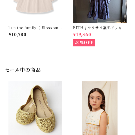
1+in the family（ Blossom
FITH / サラサラ裏毛ドッキン
)/FINA( 12・24m )
グOP ( BL / 140 )
¥10,780
¥19,360
20%OFF
セール中の商品