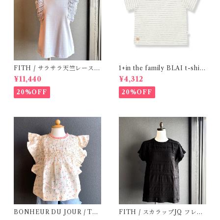
FITH / サラサラ天竺レースT
1+in the family BLAI t-shirt
シャツ (BL) / 145・155
(Grey)
¥11,440
¥4,312
20%OFF
20%OFF
BONHEUR DU JOUR / TO
FITH / スカラップJQ フレン
SCANE BlOUSE (Rose 2~6
チスリーブTシャツ (Black) /