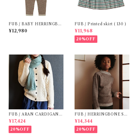
FUB / BABY HERRINGBO
FUB / Printed skirt ( 130 )
NE OVERALL (80 )
¥12,980
¥11,968
20%OFF
FUB / ARAN CARDIGAN (
FUB / HERRINGBONE SW
140 / 150 )
EATER( 150 )
¥17,424
¥14,344
20%OFF
20%OFF