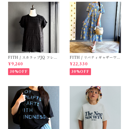
FITH / スカラップJQ フレン
FITH / リバティギャザーワン
チスリーブTシャツ (Black) /
ピース / Size 2
¥9,240
¥22,330
Size 1・2
30%OFF
30%OFF