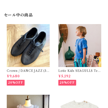
セール中の商品
Crown / DANCE JAZZ (3:2
Lotie Kids SEAGULLS Tee
2cm / 6:24-24,5 ) Black
(12m- 8Y)
¥9,680
¥5,192
20%OFF
20%OFF