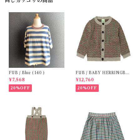
同じカテゴリの商品
FUB / Blue ( 140 )
FUB / BABY HERRINGBO
NE CARDIGAN (86 / 92 )
¥7,568
¥12,760
20%OFF
20%OFF