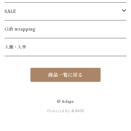
半袖
長ズボン
スカート
BABE & TESS
リネン( 麻 )
France / フランス
SALE
ノースリーブ
半ズボン
ワンピース
BOBOCHOSES
ウール
Italy / イタリア
男の子
Gift wrapping
カーディガン / 羽織もの
BONHEUR DU JOUR
アルパカ
NY / ニューヨーク
女の子
入園・入学
ニット
Belle chiara
リバティ(生地)
Denmark / デンマーク
レディース
商品一覧に戻る
アウター
Baby clic
Spain / スペイン
くつ・帽子・Bag
くつ / サンダル / ブーツ
Bisgaard
Holland / オランダ
© 4claps
Powered by
リュック / バッグ / ポーチ
CHRISTINArohde
Germany / ドイツ