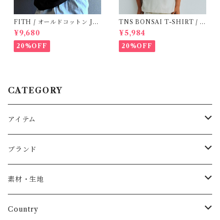
FITH / オールドコットン JO
TNS BONSAI T-SHIRT / 1
Y Tシャツ(Black) / Size 1・2
6Y
¥9,680
¥5,984
20%OFF
20%OFF
CATEGORY
アイテム
Baby
ブランド
トップス
AS WE GROW
素材・生地
長袖
パンツ
ARCH&LINE
コットン 100%
Country