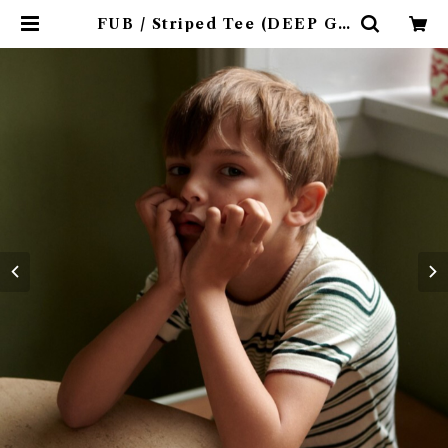
FUB / Striped Tee (DEEP GR
EEN)(140) | 4claps