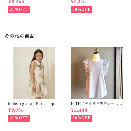
¥8,360
¥9,240
Y)
Size 1・2
20%OFF
30%OFF
その他の商品
bebeorganic / Paris Top N
FITH / サラサラ天竺レースT
ostalgic Florals (10・12y)
シャツ (BL) / 145・155
¥9,086
¥11,440
30%OFF
20%OFF