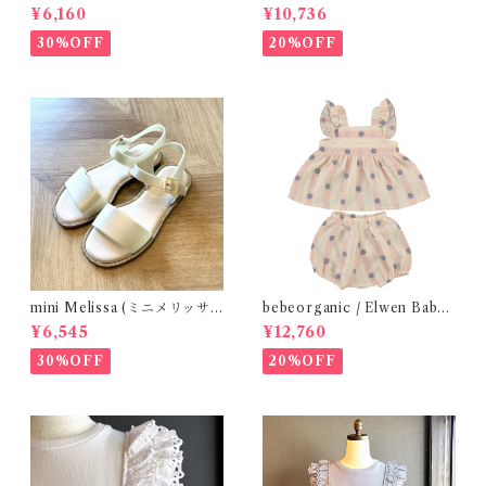
ersible hat / 52,54
cru ( 140,150 )
¥6,160
¥10,736
30%OFF
20%OFF
mini Melissa (ミニメリッサ)
bebeorganic / Elwen Baby
/ MAR SANDAL
Set Pink Petal Stripe(24ｍ)
¥6,545
¥12,760
30%OFF
20%OFF