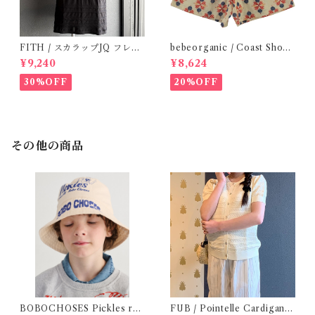
FITH / スカラップJQ フレン
bebeorganic / Coast Short
チスリーブTシャツ (Black) /
s Under The Sea ( 3・５Y)
¥9,240
¥8,624
Size 1・2
30%OFF
20%OFF
その他の商品
BOBOCHOSES Pickles rev
FUB / Pointelle Cardigan e