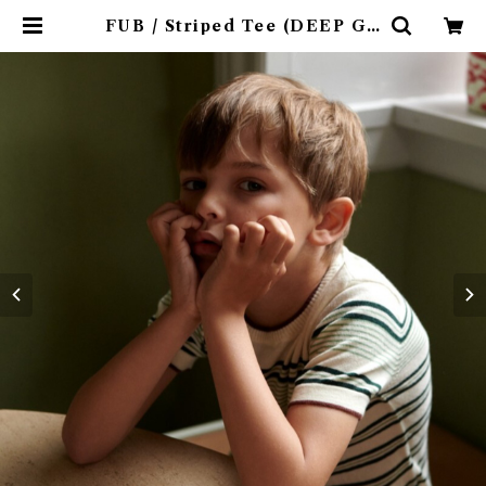
FUB / Striped Tee (DEEP GR
EEN) | 4claps