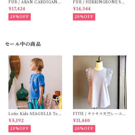
FUB / ARAN CARDIGAN (
FUB / HERRINGBONE SW
140 / 150 )
EATER( 150 )
¥17,424
¥14,344
20%OFF
20%OFF
セール中の商品
Lotie Kids SEAGULLS Tee
FITH / サラサラ天竺レースT
(12m- 8Y)
シャツ (BL) / 145・155
¥5,192
¥11,440
20%OFF
20%OFF