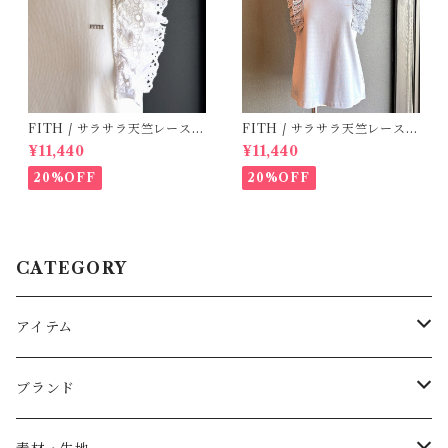
FITH / サラサラ天竺レースT
FITH / サラサラ天竺レースT
シャツ (White) / 145・155
シャツ (BL) / 145・155
¥11,440
¥11,440
20%OFF
20%OFF
CATEGORY
アイテム
Baby
ブランド
トップス
AS WE GROW