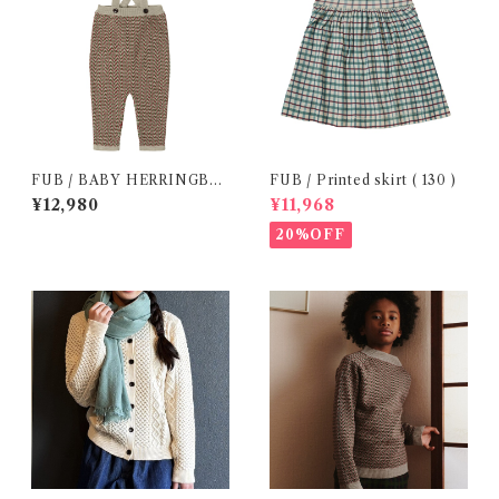
FUB / BABY HERRINGBO
FUB / Printed skirt ( 130 )
NE OVERALL (80 )
¥12,980
¥11,968
20%OFF