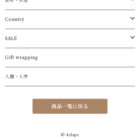
素材・生地
長袖
パンツ
ARCH&LINE
コットン 100%
Country
半袖
長ズボン
スカート
BABE & TESS
リネン( 麻 )
France / フランス
SALE
ノースリーブ
半ズボン
ワンピース
BOBOCHOSES
ウール
Italy / イタリア
男の子
Gift wrapping
カーディガン / 羽織もの
BONHEUR DU JOUR
アルパカ
NY / ニューヨーク
女の子
入園・入学
ニット
Belle chiara
リバティ(生地)
Denmark / デンマーク
レディース
商品一覧に戻る
アウター
Baby clic
Spain / スペイン
くつ・帽子・Bag
くつ / サンダル / ブーツ
Bisgaard
Holland / オランダ
© 4claps