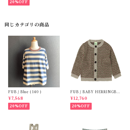
20%OFF
同じカテゴリの商品
FUB / Blue ( 140 )
FUB / BABY HERRINGBO
NE CARDIGAN (86 / 92 )
¥7,568
¥12,760
20%OFF
20%OFF