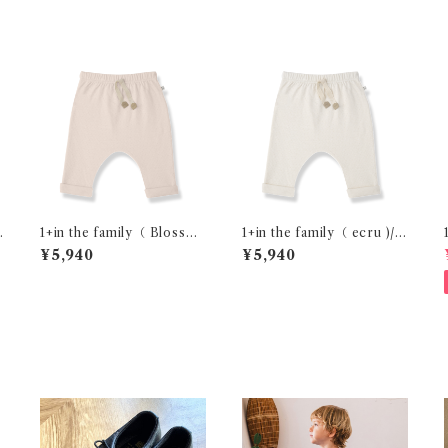
1+in the family（ Blosso
1+in the family（ ecru )/A
m )/ALAIN( 12m )
LAIN( 12m )
¥5,940
¥5,940