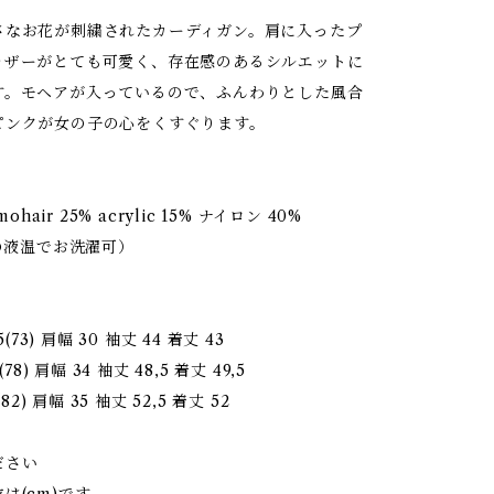
さなお花が刺繍されたカーディガン。肩に入ったプ
ャザーがとても可愛く、存在感のあるシルエットに
す。モヘアが入っているので、ふんわりとした風合
ピンクが女の子の心をくすぐります。
mohair 25% acrylic 15% ナイロン 40%
下の液温でお洗濯可）
5(73) 肩幅 30 袖丈 44 着丈 43
(78) 肩幅 34 袖丈 48,5 着丈 49,5
(82) 肩幅 35 袖丈 52,5 着丈 52
ださい
は(cm)です。