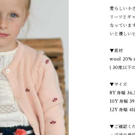
愛らしい小
リーツとギ
なっていま
いと優しい
▼素材
wool 20% 
( 30度以
▼サイズ
8Y 身幅 36,
10Y 身幅 39
12Y 身幅 41
▼ご確認く
・寸法の単位