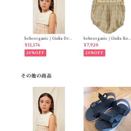
bebeorganic / Giulia Dres
bebeorganic / Giulia Ro
s Lagoon Check (2-6y)
per Lagoon Check( 6・1
¥11,176
¥7,920
ｍ)
20%OFF
20%OFF
その他の商品