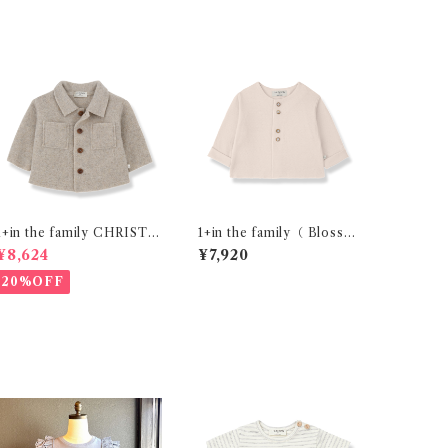
1+in the family CHRISTI
1+in the family（ Blosso
NA ( 18m )
m )/ONA( 12・24m )
¥8,624
¥7,920
20%OFF