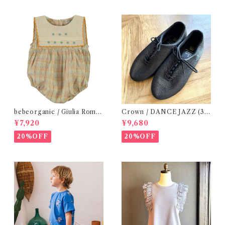
bebeorganic / Giulia Romp
Crown / DANCE JAZZ (3:2
er Lagoon Check( 6・12ｍ)
2cm / 6:24-24,5 ) Black
¥7,920
¥9,680
20%OFF
20%OFF