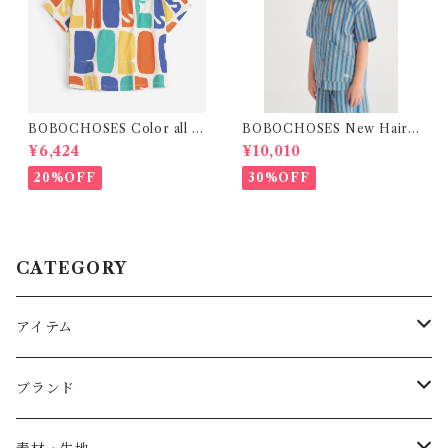
BOBOCHOSES Color all o
BOBOCHOSES New Hairli
ver T-shirt / 2-6y
ne woven shirt / 2-4Y
¥6,424
¥10,010
20%OFF
30%OFF
CATEGORY
アイテム
Baby
ブランド
トップス
AS WE GROW