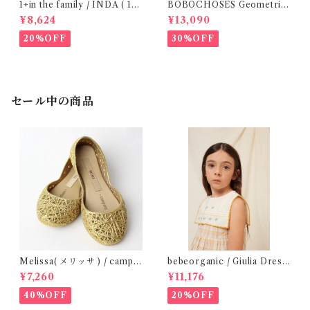
1+in the family / INDA ( 12-
BOBOCHOSES Geometric
48m )
Scacs all over dress / 4-8Y
¥8,624
¥13,090
20%OFF
30%OFF
セール中の商品
Melissa( メリッサ ) / campa
bebeorganic / Giulia Dress
na ( Gold )28-33
Lagoon Check (2-6y)
¥7,260
¥11,176
40%OFF
20%OFF