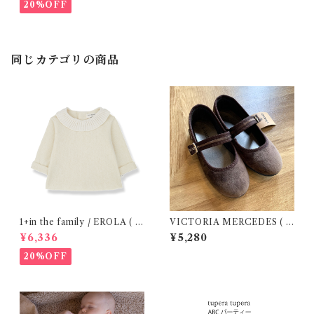
20%OFF
同じカテゴリの商品
1+in the family / EROLA ( 2
VICTORIA MERCEDES ( 2
4m )
9-34 / Testa )
¥6,336
¥5,280
20%OFF