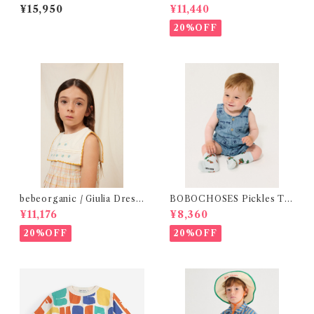
YTee (1・2 )
シャツ (BL) / 145・155
¥15,950
¥11,440
20%OFF
bebeorganic / Giulia Dress
BOBOCHOSES Pickles Th
Lagoon Check (2-6y)
e Dog all over denim plays
¥11,176
¥8,360
uit /9-24m
20%OFF
20%OFF