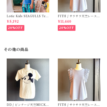
Lotie Kids SEAGULLS Tee
FITH / サラサラ天竺レースT
(12m- 8Y)
シャツ (BL) / 145・155
¥5,192
¥11,440
20%OFF
20%OFF
その他の商品
DD / ビンテージ天竺MICKE
FITH / サラサラ天竺レースT