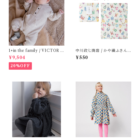
1+in the family / VICTOR (
中川政七商店 / かや織ふきん (
12m )
tupera tupera ABCパーティ
¥9,504
¥550
ー)
20%OFF