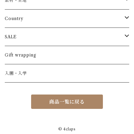
素材・生地
長袖
パンツ
ARCH&LINE
コットン 100%
Country
半袖
長ズボン
スカート
BABE & TESS
リネン( 麻 )
France / フランス
SALE
ノースリーブ
半ズボン
ワンピース
BOBOCHOSES
ウール
Italy / イタリア
男の子
Gift wrapping
カーディガン / 羽織もの
BONHEUR DU JOUR
アルパカ
NY / ニューヨーク
女の子
入園・入学
ニット
Belle chiara
リバティ(生地)
Denmark / デンマーク
レディース
商品一覧に戻る
アウター
Baby clic
Spain / スペイン
くつ・帽子・Bag
くつ / サンダル / ブーツ
Bisgaard
Holland / オランダ
© 4claps