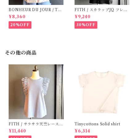
BONHEUR DU JOUR / TO
FITH / スカラップJQ フレン
SCANE BlOUSE (Rose 2~6
チスリーブTシャツ (Black) /
¥8,360
¥9,240
Y)
Size 1・2
20%OFF
30%OFF
その他の商品
FITH / サラサラ天竺レースT
Tinycottons Solid shirt
シャツ (BL) / 145・155
¥11,440
¥6,314