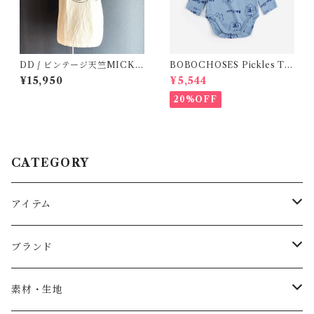
DD / ビンテージ天竺MICKE
BOBOCHOSES Pickles Th
YTee (1・2 )
e Dog all over body /9-12
¥15,950
¥5,544
m
20%OFF
CATEGORY
アイテム
Baby
ブランド
トップス
AS WE GROW
素材・生地