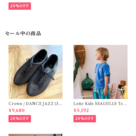
20%OFF
セール中の商品
Crown / DANCE JAZZ (3:2
Lotie Kids SEAGULLS Tee
2cm / 6:24-24,5 ) Black
(12m- 8Y)
¥9,680
¥5,192
20%OFF
20%OFF