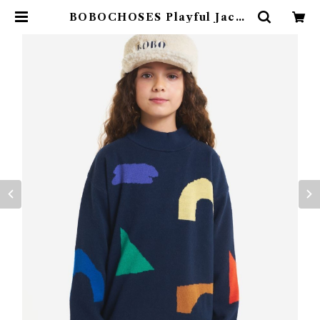
BOBOCHOSES Playful Jacqu
ard Knit (8-11Y) | 4claps