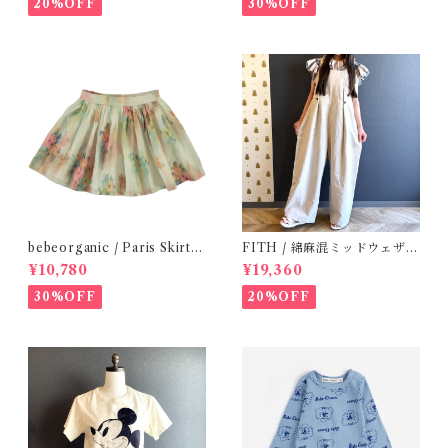
20%OFF
30%OFF
bebeorganic / Paris Skirt
FITH / 綿麻混ミッドウェザー
Nostalgic Florals (10・12y)
サロペット(OM) / Size 1・2
¥10,780
¥19,360
30%OFF
20%OFF