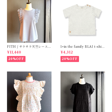
FITH / サラサラ天竺レースT
1+in the family BLAI t-shirt
シャツ (BL) / 145・155
(Grey)
¥11,440
¥4,312
20%OFF
20%OFF