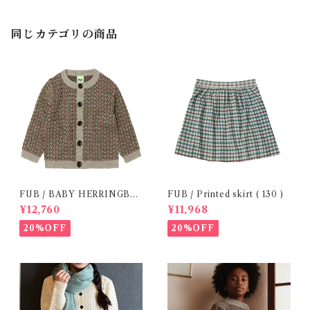
同じカテゴリの商品
FUB / BABY HERRINGBO
FUB / Printed skirt ( 130 )
NE CARDIGAN (86 / 92 )
¥12,760
¥11,968
20%OFF
20%OFF