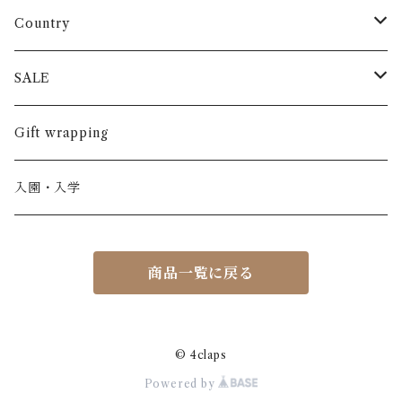
長袖
パンツ
ARCH&LINE
コットン 100%
Country
半袖
長ズボン
スカート
BABE & TESS
リネン( 麻 )
France / フランス
SALE
ノースリーブ
半ズボン
ワンピース
BOBOCHOSES
ウール
Italy / イタリア
男の子
Gift wrapping
カーディガン / 羽織もの
BONHEUR DU JOUR
アルパカ
NY / ニューヨーク
女の子
入園・入学
ニット
Belle chiara
リバティ(生地)
Denmark / デンマーク
レディース
商品一覧に戻る
アウター
Baby clic
Spain / スペイン
くつ・帽子・Bag
くつ / サンダル / ブーツ
Bisgaard
Holland / オランダ
© 4claps
Powered by