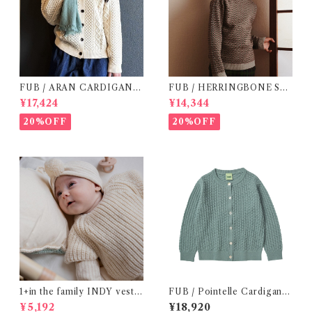
FUB / ARAN CARDIGAN (
FUB / HERRINGBONE SW
140 / 150 )
EATER( 150 )
¥17,424
¥14,344
20%OFF
20%OFF
1+in the family INDY vest /
FUB / Pointelle Cardigan /
ecru (12・24 m )
Misty green ( 140,150 )
¥5,192
¥18,920