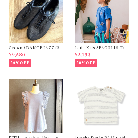
Crown / DANCE JAZZ (3:2
Lotie Kids SEAGULLS Tee
2cm / 6:24-24,5 ) Black
(12m- 8Y)
¥9,680
¥5,192
20%OFF
20%OFF