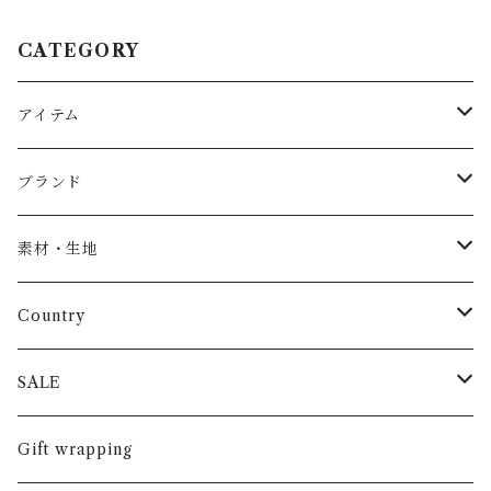
CATEGORY
アイテム
Baby
ブランド
トップス
AS WE GROW
素材・生地
長袖
パンツ
ARCH&LINE
コットン 100%
Country
半袖
長ズボン
スカート
BABE & TESS
リネン( 麻 )
France / フランス
SALE
ノースリーブ
半ズボン
ワンピース
BOBOCHOSES
ウール
Italy / イタリア
男の子
Gift wrapping