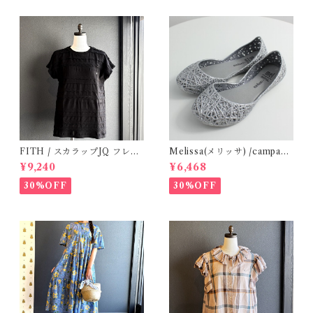
FITH / スカラップJQ フレン
Melissa(メリッサ) /campana
チスリーブTシャツ (Black) /
(Silver)28-32
¥9,240
¥6,468
Size 1・2
30%OFF
30%OFF