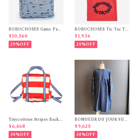
BOBOCHOSES Game Pawn
BOBOCHOSES Tic Tac To
s soft backpack
e ToteBag
¥10,560
¥1,936
20%OFF
20%OFF
Tinycottons Stripes Backp
BONHEUR DU JOUR SUZ
ack
EL Dress( 8-12Y)
¥6,468
¥9,625
30%OFF
30%OFF