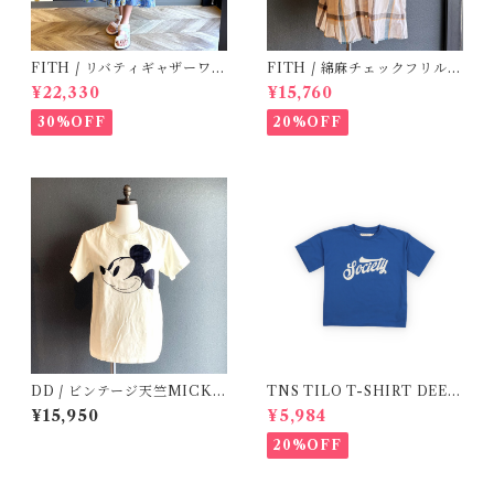
FITH / リバティギャザーワン
FITH / 綿麻チェックフリルブ
ピース / Size 2
ラウス(Be) / Size 1・2
¥22,330
¥15,760
30%OFF
20%OFF
DD / ビンテージ天竺MICKE
TNS TILO T-SHIRT DEEP
YTee (1・2 )
(SEA BLUE )/ 16Y
¥15,950
¥5,984
20%OFF