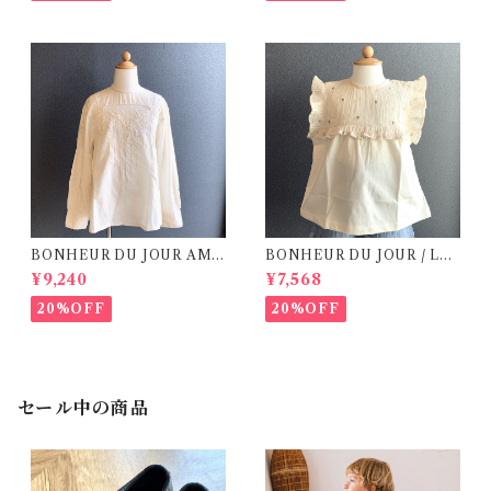
BONHEUR DU JOUR AME
BONHEUR DU JOUR / LEL
LIE Blouse ( 8Y)
IE ( 8,10Y)
¥9,240
¥7,568
20%OFF
20%OFF
セール中の商品