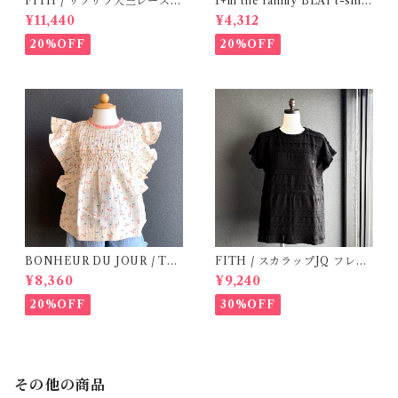
FITH / サラサラ天竺レースT
1+in the family BLAI t-shirt
シャツ (BL) / 145・155
(Grey)
¥11,440
¥4,312
20%OFF
20%OFF
BONHEUR DU JOUR / TO
FITH / スカラップJQ フレン
SCANE BlOUSE (Rose 2~6
チスリーブTシャツ (Black) /
¥8,360
¥9,240
Y)
Size 1・2
20%OFF
30%OFF
その他の商品