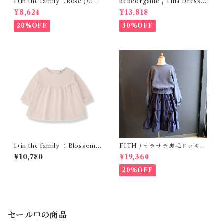
1+in the family（Rose )/GU
bebeorganic / Tilia Dress
ALTA( 24-48m )
Green Gingham (4-8y)
¥8,624
¥13,818
20%OFF
30%OFF
1+in the family（ Blossom
FITH / サラサラ裏毛ドッキン
)/FINA( 12・24m )
グOP ( BL / 140 )
¥10,780
¥19,360
20%OFF
セール中の商品