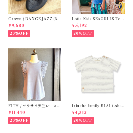
Crown / DANCE JAZZ (3:2
Lotie Kids SEAGULLS Tee
2cm / 6:24-24,5 ) Black
(12m- 8Y)
¥9,680
¥5,192
20%OFF
20%OFF
FITH / サラサラ天竺レースT
1+in the family BLAI t-shirt
シャツ (BL) / 145・155
(Grey)
¥11,440
¥4,312
20%OFF
20%OFF