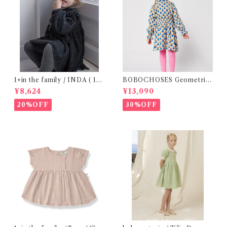
1+in the family / INDA ( 12-
BOBOCHOSES Geometric
48m )
Scacs all over dress / 4-8Y
¥8,624
¥13,090
20%OFF
30%OFF