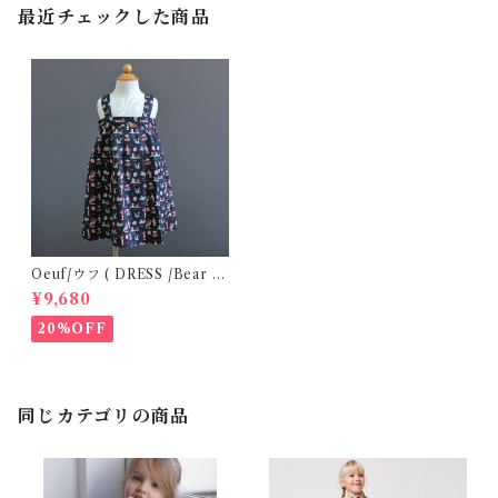
最近チェックした商品
Oeuf/ウフ ( DRESS /Bear )
4Y
¥9,680
20%OFF
同じカテゴリの商品