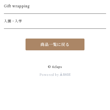
ノースリーブ
半ズボン
ワンピース
BOBOCHOSES
ウール
Italy / イタリア
男の子
Gift wrapping
カーディガン / 羽織もの
BONHEUR DU JOUR
アルパカ
NY / ニューヨーク
女の子
入園・入学
ニット
Belle chiara
リバティ(生地)
Denmark / デンマーク
レディース
商品一覧に戻る
アウター
Baby clic
Spain / スペイン
くつ・帽子・Bag
くつ / サンダル / ブーツ
Bisgaard
Holland / オランダ
© 4claps
Powered by
リュック / バッグ / ポーチ
CHRISTINArohde
Germany / ドイツ
アクセサリー
CORAL＆TUSK
BRAZIL / ブラジル