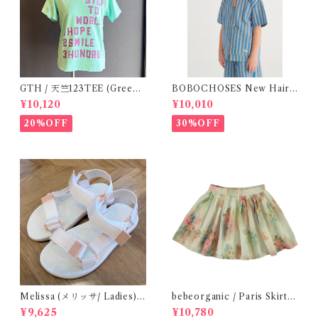
GTH / 天竺123TEE (Green)
BOBOCHOSES New Hairli
/ Size 1
ne woven shirt / 2-4Y
¥10,120
¥10,010
20%OFF
30%OFF
Melissa (メリッサ/ Ladies)
bebeorganic / Paris Skirt
Papete +Rider / White
Nostalgic Florals (10・12y)
¥9,625
¥10,780