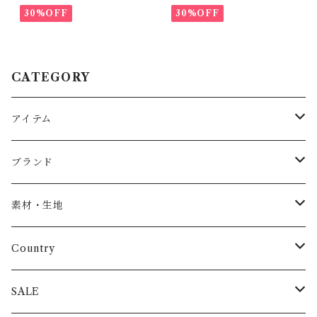
30%OFF
30%OFF
CATEGORY
アイテム
Baby
ブランド
トップス
AS WE GROW
素材・生地
長袖
パンツ
ARCH&LINE
コットン 100%
Country
半袖
長ズボン
スカート
BABE & TESS
リネン( 麻 )
France / フランス
SALE