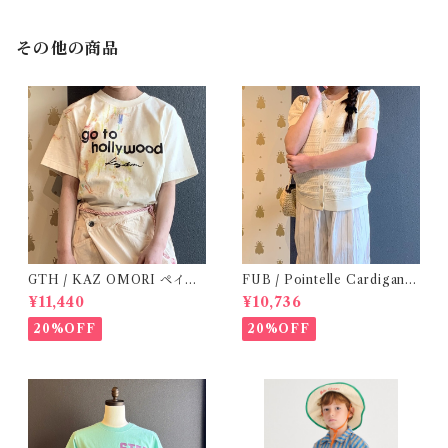
その他の商品
GTH / KAZ OMORI ペイン
FUB / Pointelle Cardigan e
トTee
cru ( 140,150 )
¥11,440
¥10,736
20%OFF
20%OFF