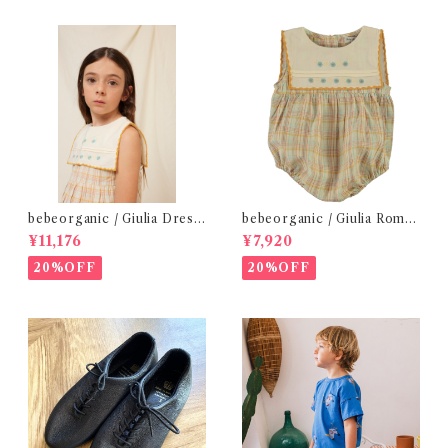
bebeorganic / Giulia Dress
bebeorganic / Giulia Romp
Lagoon Check (2-6y)
er Lagoon Check( 6・12ｍ)
¥11,176
¥7,920
20%OFF
20%OFF