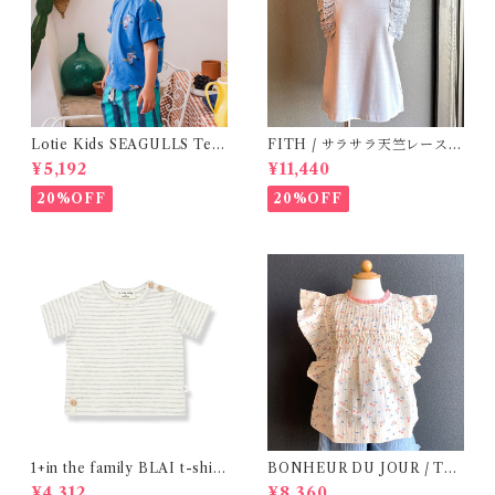
Lotie Kids SEAGULLS Tee
FITH / サラサラ天竺レースT
(12m- 8Y)
シャツ (BL) / 145・155
¥5,192
¥11,440
20%OFF
20%OFF
1+in the family BLAI t-shirt
BONHEUR DU JOUR / TO
(Grey)
SCANE BlOUSE (Rose 2~6
¥4,312
¥8,360