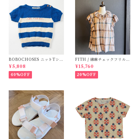
BOBOCHOSES ニットTシャ
FITH / 綿麻チェックフリルブ
ツ(ボーダー)
ラウス(Be) / Size 1・2
¥5,808
¥15,760
40%OFF
20%OFF