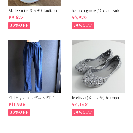
Melissa (メリッサ/ Ladies)
bebeorganic / Coast Baby
Papete +Rider / White
Shirt Under The Sea ( 24m)
¥9,625
¥7,920
30%OFF
20%OFF
FITH / ネップデニムPT / サ
Melissa(メリッサ) /campana
イズ2
(Silver)28-32
¥11,935
¥6,468
30%OFF
30%OFF