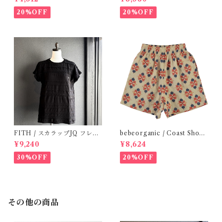
Y)
20%OFF
20%OFF
FITH / スカラップJQ フレン
bebeorganic / Coast Short
チスリーブTシャツ (Black) /
s Under The Sea ( 3・５Y)
¥9,240
¥8,624
Size 1・2
30%OFF
20%OFF
その他の商品