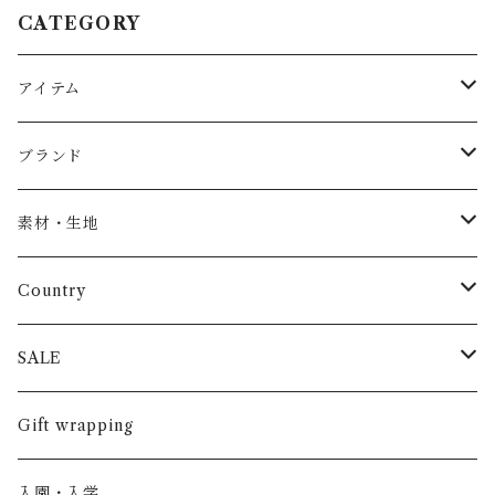
CATEGORY
アイテム
Baby
ブランド
トップス
AS WE GROW
素材・生地
長袖
パンツ
ARCH&LINE
コットン 100%
Country
半袖
長ズボン
スカート
BABE & TESS
リネン( 麻 )
France / フランス
SALE
ノースリーブ
半ズボン
ワンピース
BOBOCHOSES
ウール
Italy / イタリア
男の子
Gift wrapping
カーディガン / 羽織もの
BONHEUR DU JOUR
アルパカ
NY / ニューヨーク
女の子
入園・入学