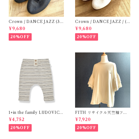
Crown / DANCE JAZZ (3:2
Crown / DANCE JAZZ / (3
2cm / 6:24-24,5 ) Black
/ 22cm) White
¥9,680
¥9,680
20%OFF
20%OFF
1+in the family LUDOVIC /
FITH リサイクル天竺袖フリ
ecru (12m )
ルTシャツ/ OW ( 140 )
¥4,752
¥7,920
20%OFF
20%OFF