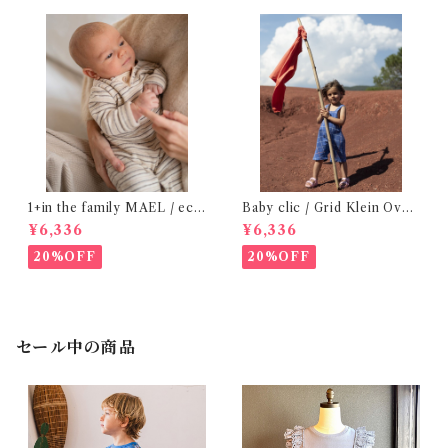
1+in the family MAEL / ecr
Baby clic / Grid Klein Over
u (6m )
ralls / 12m
¥6,336
¥6,336
20%OFF
20%OFF
セール中の商品