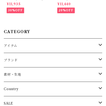
イズ2
シャツ (Black) / 145・155
¥11,935
¥11,440
30%OFF
20%OFF
CATEGORY
アイテム
Baby
ブランド
トップス
AS WE GROW
素材・生地
長袖
パンツ
ARCH&LINE
コットン 100%
Country
半袖
長ズボン
スカート
BABE & TESS
リネン( 麻 )
France / フランス
SALE