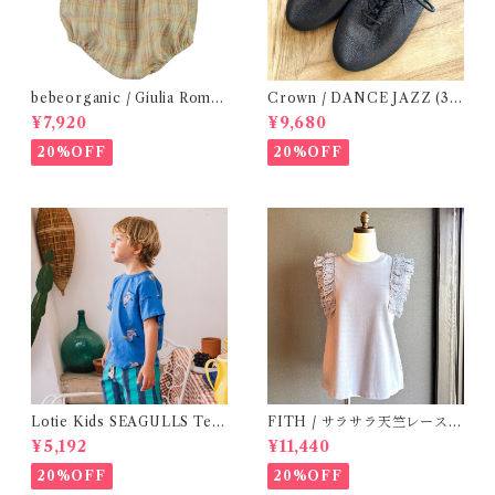
bebeorganic / Giulia Romp
Crown / DANCE JAZZ (3:2
er Lagoon Check( 6・12ｍ)
2cm / 6:24-24,5 ) Black
¥7,920
¥9,680
20%OFF
20%OFF
Lotie Kids SEAGULLS Tee
FITH / サラサラ天竺レースT
(12m- 8Y)
シャツ (BL) / 145・155
¥5,192
¥11,440
20%OFF
20%OFF