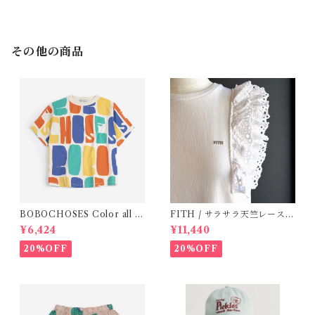
その他の商品
BOBOCHOSES Color all o
FITH / サラサラ天竺レースT
ver T-shirt / 2-6y
シャツ (White) / 145・155
¥6,424
¥11,440
20%OFF
20%OFF