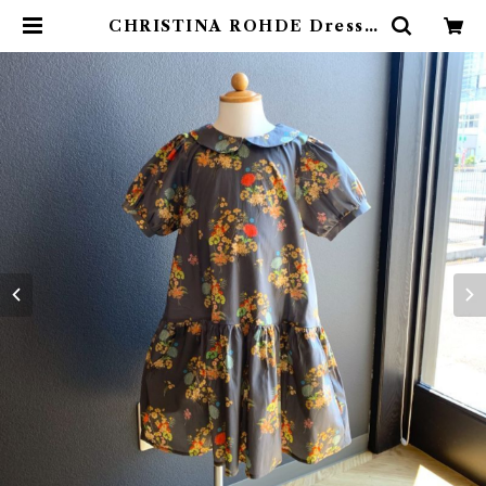
CHRISTINA ROHDE Dress /
Gray ( 6y-10y) | 4claps