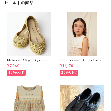
セール中の商品
Melissa( メリッサ ) / campa
bebeorganic / Giulia Dress
na ( Gold )28-33
Lagoon Check (2-6y)
¥7,260
¥11,176
40%OFF
20%OFF