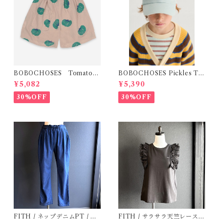
BOBOCHOSES Tomatoes
BOBOCHOSES Pickles Th
All Over Woven Shorts
e dog denim cap / 52,54
¥5,082
¥5,390
30%OFF
30%OFF
FITH / ネップデニムPT / サ
FITH / サラサラ天竺レースT