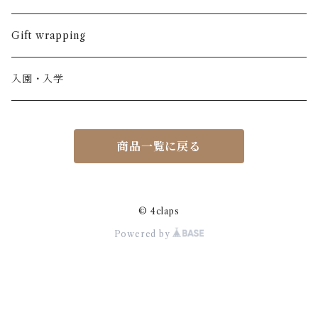
ノースリーブ
半ズボン
ワンピース
BOBOCHOSES
ウール
Italy / イタリア
男の子
Gift wrapping
カーディガン / 羽織もの
BONHEUR DU JOUR
アルパカ
NY / ニューヨーク
女の子
入園・入学
ニット
Belle chiara
リバティ(生地)
Denmark / デンマーク
レディース
商品一覧に戻る
アウター
Baby clic
Spain / スペイン
くつ・帽子・Bag
くつ / サンダル / ブーツ
Bisgaard
Holland / オランダ
© 4claps
Powered by
リュック / バッグ / ポーチ
CHRISTINArohde
Germany / ドイツ
アクセサリー
CORAL＆TUSK
BRAZIL / ブラジル