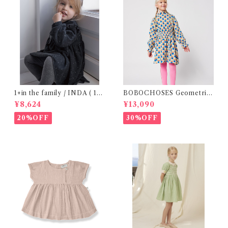
1+in the family / INDA ( 12-
BOBOCHOSES Geometric
48m )
Scacs all over dress / 4-8Y
¥8,624
¥13,090
20%OFF
30%OFF