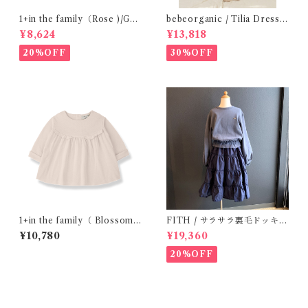
1+in the family（Rose )/GU
bebeorganic / Tilia Dress
ALTA( 24-48m )
Green Gingham (4-8y)
¥8,624
¥13,818
20%OFF
30%OFF
1+in the family（ Blossom
FITH / サラサラ裏毛ドッキン
)/FINA( 12・24m )
グOP ( BL / 140 )
¥10,780
¥19,360
20%OFF