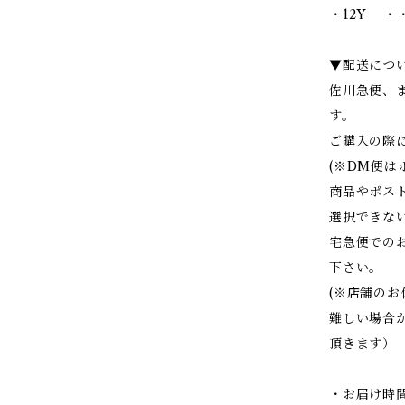
・12Y ・・
▼配送につ
佐川急便、
す。
ご購入の際
(※DM便
商品やポス
選択できな
宅急便での
下さい。
(※店舗の
難しい場合
頂きます）
・お届け時