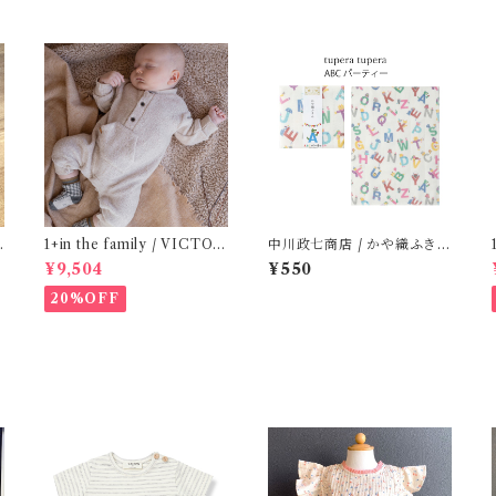
(
1+in the family / VICTOR
中川政七商店 / かや織ふきん
( 12m )
( tupera tupera ABCパー
¥9,504
¥550
ティー)
20%OFF