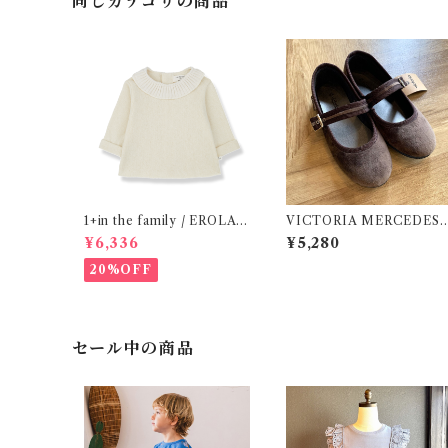
同じカテゴリの商品
1+in the family / EROLA (
VICTORIA MERCEDES 
24m )
29-34 / Testa )
¥6,336
¥5,280
20%OFF
セール中の商品