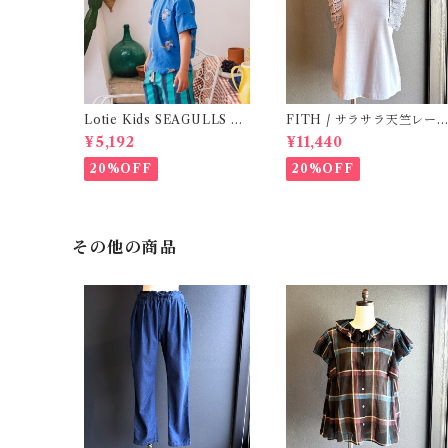
Lotie Kids SEAGULLS Te
FITH / サラサラ天竺レース
e (12m- 8Y)
Tシャツ (BL) / 145・155
¥5,192
¥11,440
20%OFF
20%OFF
その他の商品