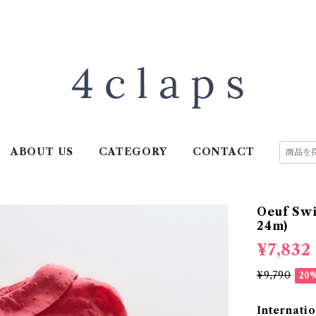
ABOUT US
CATEGORY
CONTACT
Oeuf Swi
24m)
¥7,832
¥9,790
20
Internatio