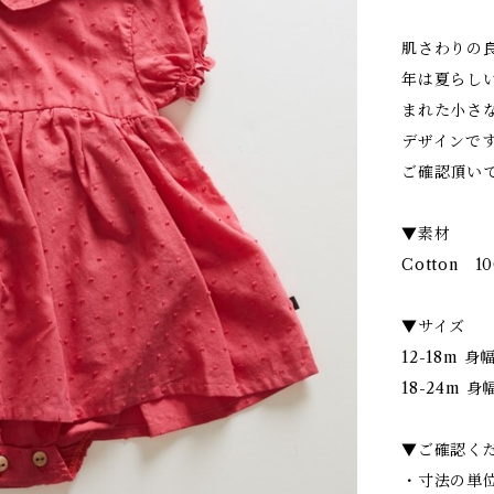
肌さわりの良
年は夏らしい
まれた小さ
デザインで
ご確認頂い
▼素材
Cotton 1
▼サイズ
12-18m 身
18-24m 身
▼ご確認く
・寸法の単位