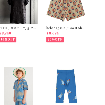
ITH / スカラップJQ フレ
bebeorganic / Coast Sho
ンチスリーブTシャツ (Blac
rts Under The Sea ( 3・５
¥9,240
¥8,624
k) / Size 1・2
Y)
30%OFF
20%OFF