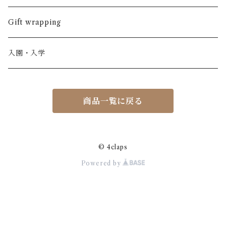
ノースリーブ
半ズボン
ワンピース
BOBOCHOSES
ウール
Italy / イタリア
男の子
Gift wrapping
カーディガン / 羽織もの
BONHEUR DU JOUR
アルパカ
NY / ニューヨーク
女の子
入園・入学
ニット
Belle chiara
リバティ(生地)
Denmark / デンマーク
レディース
商品一覧に戻る
アウター
Baby clic
Spain / スペイン
くつ・帽子・Bag
くつ / サンダル / ブーツ
Bisgaard
Holland / オランダ
© 4claps
Powered by
リュック / バッグ / ポーチ
CHRISTINArohde
Germany / ドイツ
アクセサリー
CORAL＆TUSK
BRAZIL / ブラジル