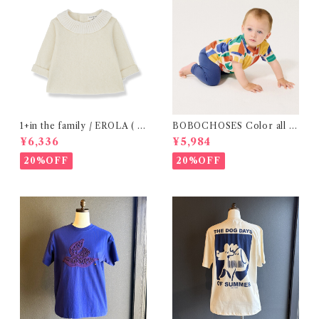
1+in the family / EROLA ( 2
BOBOCHOSES Color all o
4m )
ver T-shirt / 12・24m
¥6,336
¥5,984
20%OFF
20%OFF