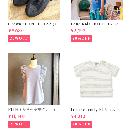
Crown / DANCE JAZZ (3:2
Lotie Kids SEAGULLS Tee
2cm / 6:24-24,5 ) Black
(12m- 8Y)
¥9,680
¥5,192
20%OFF
20%OFF
FITH / サラサラ天竺レースT
1+in the family BLAI t-shirt
シャツ (BL) / 145・155
(Grey)
¥11,440
¥4,312
20%OFF
20%OFF