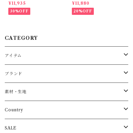
イズ2
BL) / Size２
¥11,935
¥11,880
30%OFF
20%OFF
CATEGORY
アイテム
Baby
ブランド
トップス
AS WE GROW
素材・生地
長袖
パンツ
ARCH&LINE
コットン 100%
Country
半袖
長ズボン
スカート
BABE & TESS
リネン( 麻 )
France / フランス
SALE