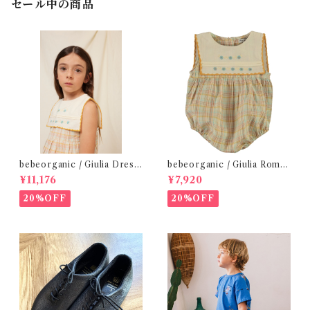
セール中の商品
bebeorganic / Giulia Dress
bebeorganic / Giulia Romp
Lagoon Check (2-6y)
er Lagoon Check( 6・12ｍ)
¥11,176
¥7,920
20%OFF
20%OFF