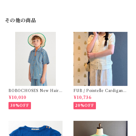
その他の商品
BOBOCHOSES New Hairli
FUB / Pointelle Cardigan e
ne woven shirt / 2-4Y
cru ( 140,150 )
¥10,010
¥10,736
30%OFF
20%OFF