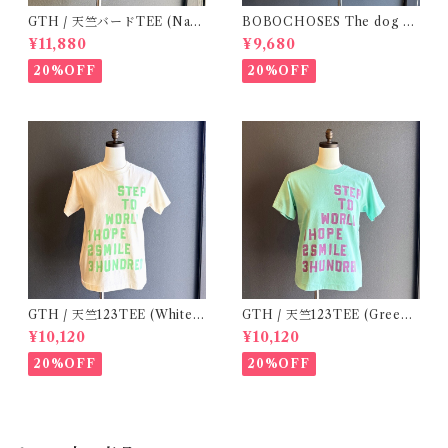
GTH / 天竺バードTEE (Navy
BOBOCHOSES The dog da
BL) / Size２
y of summer unisex T-shirt
¥11,880
¥9,680
/ S.M
20%OFF
20%OFF
GTH / 天竺123TEE (White)
GTH / 天竺123TEE (Green)
/ Size 1
/ Size 1
¥10,120
¥10,120
20%OFF
20%OFF