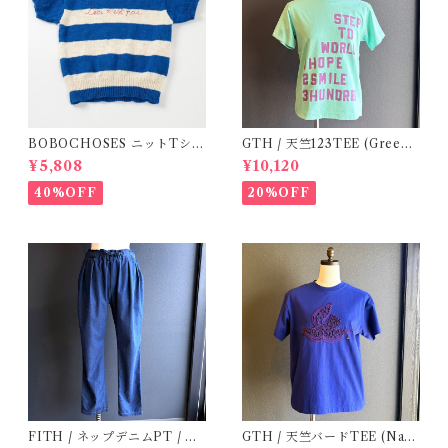
BOBOCHOSES ニットTシャ
GTH / 天竺123TEE (Green)
ツ(ボーダー)
/ Size 1
¥5,808
¥10,120
40%OFF
20%OFF
FITH / ネップデニムPT / サ
GTH / 天竺バードTEE (Navy