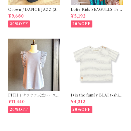
Crown / DANCE JAZZ (3:2
Lotie Kids SEAGULLS Tee
2cm / 6:24-24,5 ) Black
(12m- 8Y)
¥9,680
¥5,192
20%OFF
20%OFF
FITH / サラサラ天竺レースT
1+in the family BLAI t-shirt
シャツ (BL) / 145・155
(Grey)
¥11,440
¥4,312
20%OFF
20%OFF