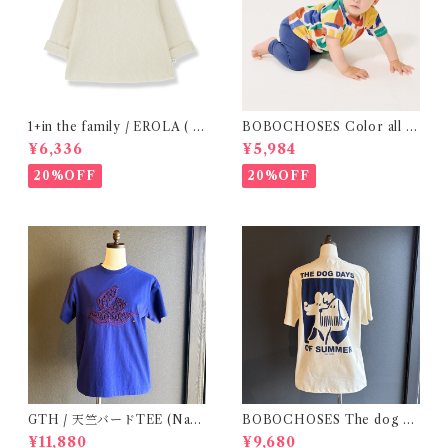
1+in the family / EROLA ( 2
BOBOCHOSES Color all o
4m )
ver T-shirt / 12・24m
¥6,336
¥5,984
20%OFF
20%OFF
GTH / 天竺バードTEE (Navy
BOBOCHOSES The dog da
BL) / Size２
y of summer unisex T-shirt
¥11,880
¥9,680