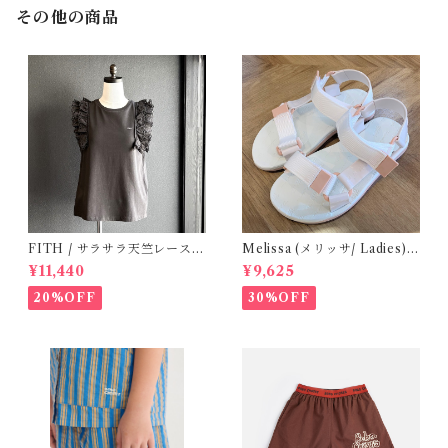
その他の商品
FITH / サラサラ天竺レースT
Melissa (メリッサ/ Ladies)
シャツ (Black) / 145・155
Papete +Rider / White
¥11,440
¥9,625
20%OFF
30%OFF