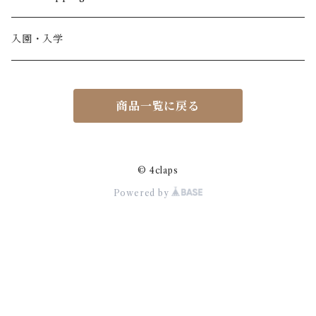
カーディガン / 羽織もの
BONHEUR DU JOUR
アルパカ
NY / ニューヨーク
女の子
入園・入学
ニット
Belle chiara
リバティ(生地)
Denmark / デンマーク
レディース
商品一覧に戻る
アウター
Baby clic
Spain / スペイン
くつ・帽子・Bag
くつ / サンダル / ブーツ
Bisgaard
Holland / オランダ
© 4claps
Powered by
リュック / バッグ / ポーチ
CHRISTINArohde
Germany / ドイツ
アクセサリー
CORAL＆TUSK
BRAZIL / ブラジル
おもちゃ
emile et ida
ICELAND/ アイスランド