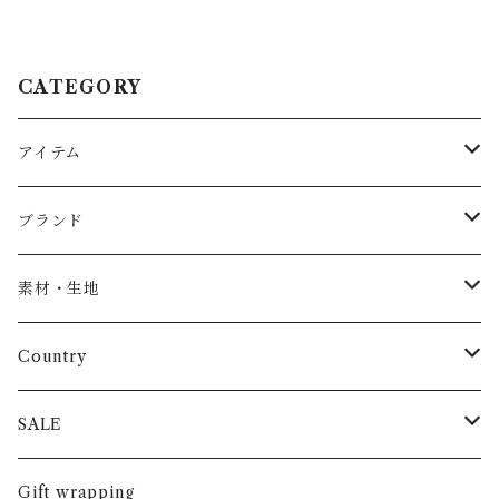
CATEGORY
アイテム
Baby
ブランド
トップス
AS WE GROW
素材・生地
長袖
パンツ
ARCH&LINE
コットン 100%
Country
半袖
長ズボン
スカート
BABE & TESS
リネン( 麻 )
France / フランス
SALE
ノースリーブ
半ズボン
ワンピース
BOBOCHOSES
ウール
Italy / イタリア
男の子
Gift wrapping