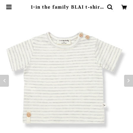
1+in the family BLAI t-shirt
(Grey) | 4claps