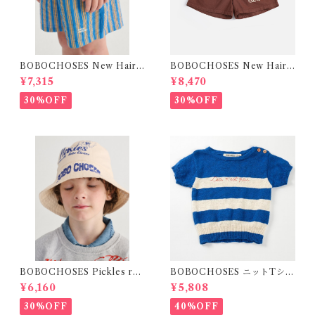
BOBOCHOSES New Hairli
BOBOCHOSES New Hairli
ne denim bermuda shorts /
ne denim bermuda shorts /
¥7,315
¥8,470
2-4Y
2-6Y
30%OFF
30%OFF
BOBOCHOSES Pickles rev
BOBOCHOSES ニットTシャ
ersible hat / 52,54
ツ(ボーダー)
¥6,160
¥5,808
30%OFF
40%OFF