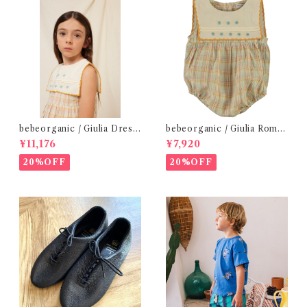
bebeorganic / Giulia Dress
bebeorganic / Giulia Romp
Lagoon Check (2-6y)
er Lagoon Check( 6・12ｍ)
¥11,176
¥7,920
20%OFF
20%OFF