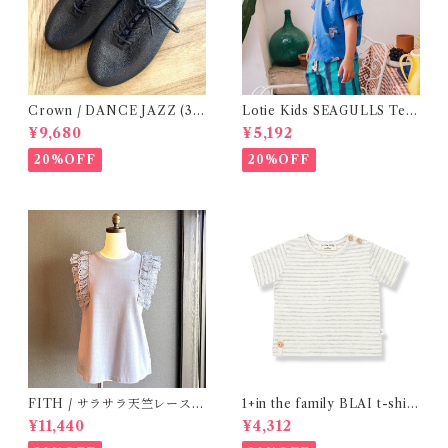
Crown / DANCE JAZZ (3:2
Lotie Kids SEAGULLS Tee
2cm / 6:24-24,5 ) Black
(12m- 8Y)
¥9,680
¥5,192
20%OFF
20%OFF
FITH / サラサラ天竺レースT
1+in the family BLAI t-shirt
シャツ (BL) / 145・155
(Grey)
¥11,440
¥4,312