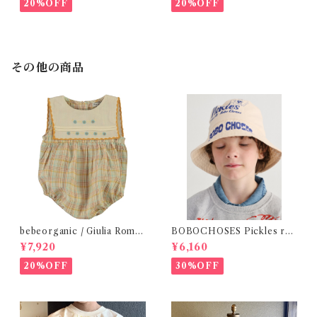
20%OFF
20%OFF
その他の商品
bebeorganic / Giulia Romp
BOBOCHOSES Pickles rev
er Lagoon Check( 6・12ｍ)
ersible hat / 52,54
¥7,920
¥6,160
20%OFF
30%OFF