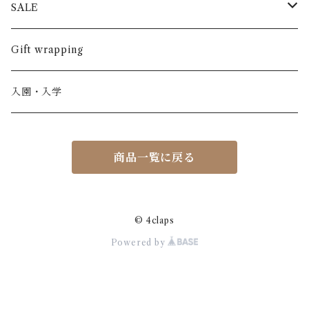
半袖
長ズボン
スカート
BABE & TESS
リネン( 麻 )
France / フランス
SALE
ノースリーブ
半ズボン
ワンピース
BOBOCHOSES
ウール
Italy / イタリア
男の子
Gift wrapping
カーディガン / 羽織もの
BONHEUR DU JOUR
アルパカ
NY / ニューヨーク
女の子
入園・入学
ニット
Belle chiara
リバティ(生地)
Denmark / デンマーク
レディース
商品一覧に戻る
アウター
Baby clic
Spain / スペイン
くつ・帽子・Bag
くつ / サンダル / ブーツ
Bisgaard
Holland / オランダ
© 4claps
Powered by
リュック / バッグ / ポーチ
CHRISTINArohde
Germany / ドイツ
アクセサリー
CORAL＆TUSK
BRAZIL / ブラジル