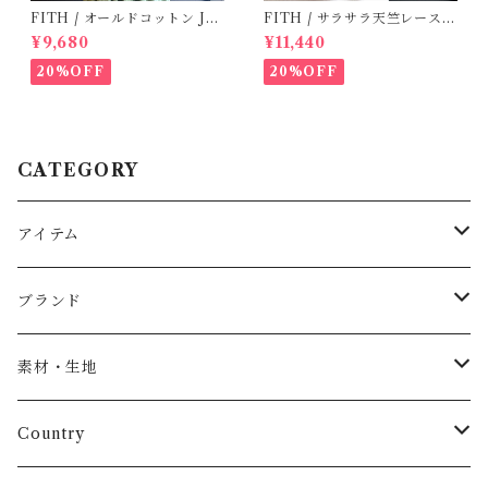
FITH / オールドコットン JO
FITH / サラサラ天竺レースT
Y Tシャツ(White) / Size 2
シャツ (White) / 145・155
¥9,680
¥11,440
20%OFF
20%OFF
CATEGORY
アイテム
Baby
ブランド
トップス
AS WE GROW
素材・生地
長袖
パンツ
ARCH&LINE
コットン 100%
Country