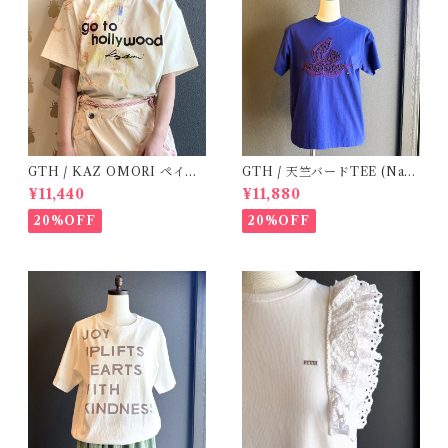
GTH / KAZ OMORI ペイン
GTH / 天竺バードTEE (Navy
トTee
BL) / Size２
¥11,440
¥11,880
20%OFF
20%OFF