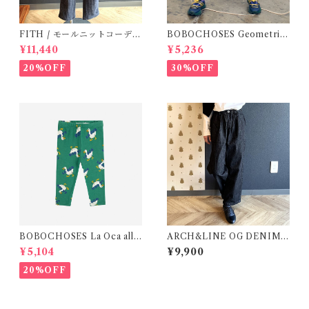
FITH / モールニットコーデュ
BOBOCHOSES Geometric
ロイパンツ ( BL / 140 )
Scacs Leggings / 2-8Y
¥11,440
¥5,236
20%OFF
30%OFF
BOBOCHOSES La Oca all
ARCH&LINE OG DENIM
over leggings / 12・24m
Pants 黒 ( XL )
¥5,104
¥9,900
20%OFF