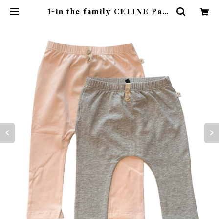
1+in the family CELINE Pant
s | 4claps