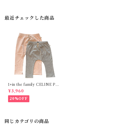
最近チェックした商品
1+in the family CELINE Pa
nts
¥3,960
20%OFF
同じカテゴリの商品