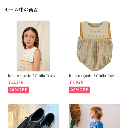
セール中の商品
bebeorganic / Giulia Dress
bebeorganic / Giulia Romp
Lagoon Check (2-6y)
er Lagoon Check( 6・12ｍ)
¥11,176
¥7,920
20%OFF
20%OFF