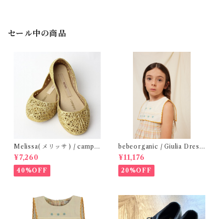
セール中の商品
Melissa( メリッサ ) / campa
bebeorganic / Giulia Dress
na ( Gold )28-33
Lagoon Check (2-6y)
¥7,260
¥11,176
40%OFF
20%OFF