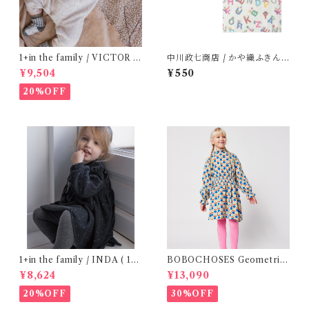
1+in the family / VICTOR (
中川政七商店 / かや織ふきん (
12m )
tupera tupera ABCパーティ
¥9,504
¥550
ー)
20%OFF
1+in the family / INDA ( 12-
BOBOCHOSES Geometric
48m )
Scacs all over dress / 4-8Y
¥8,624
¥13,090
20%OFF
30%OFF