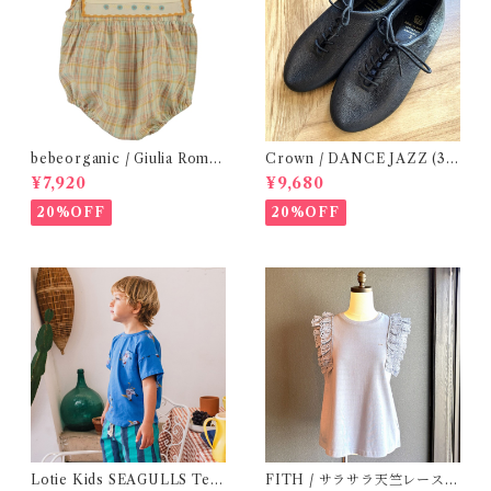
bebeorganic / Giulia Romp
Crown / DANCE JAZZ (3:2
er Lagoon Check( 6・12ｍ)
2cm / 6:24-24,5 ) Black
¥7,920
¥9,680
20%OFF
20%OFF
Lotie Kids SEAGULLS Tee
FITH / サラサラ天竺レースT