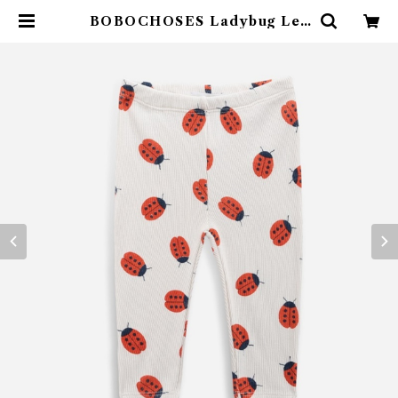
BOBOCHOSES Ladybug Leg
gings(6-36m) | 4claps