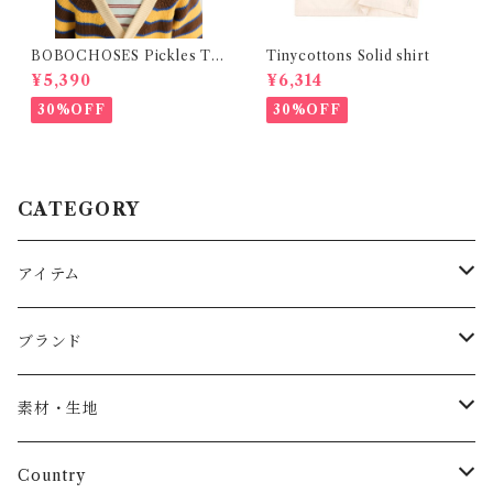
BOBOCHOSES Pickles Th
Tinycottons Solid shirt
e dog denim cap / 52,54
¥5,390
¥6,314
30%OFF
30%OFF
CATEGORY
アイテム
Baby
ブランド
トップス
AS WE GROW
素材・生地
長袖
パンツ
ARCH&LINE
コットン 100%
Country