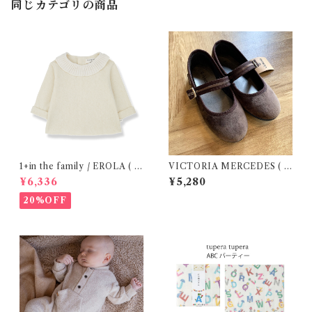
同じカテゴリの商品
1+in the family / EROLA ( 2
VICTORIA MERCEDES ( 2
4m )
9-34 / Testa )
¥6,336
¥5,280
20%OFF