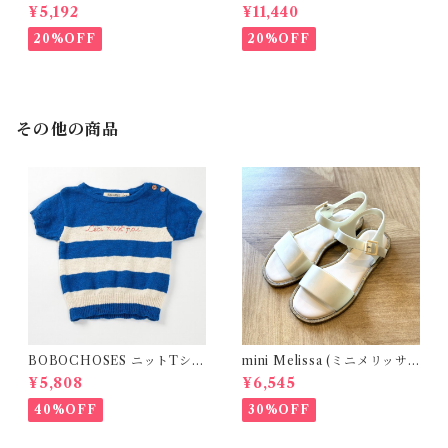
(12m- 8Y)
シャツ (BL) / 145・155
¥5,192
¥11,440
20%OFF
20%OFF
その他の商品
BOBOCHOSES ニットTシャ
mini Melissa (ミニメリッサ)
ツ(ボーダー)
/ MAR SANDAL
¥5,808
¥6,545
40%OFF
30%OFF