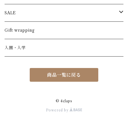
半袖
長ズボン
スカート
BABE & TESS
リネン( 麻 )
France / フランス
SALE
ノースリーブ
半ズボン
ワンピース
BOBOCHOSES
ウール
Italy / イタリア
男の子
Gift wrapping
カーディガン / 羽織もの
BONHEUR DU JOUR
アルパカ
NY / ニューヨーク
女の子
入園・入学
ニット
Belle chiara
リバティ(生地)
Denmark / デンマーク
レディース
商品一覧に戻る
アウター
Baby clic
Spain / スペイン
くつ・帽子・Bag
くつ / サンダル / ブーツ
Bisgaard
Holland / オランダ
© 4claps
Powered by
リュック / バッグ / ポーチ
CHRISTINArohde
Germany / ドイツ