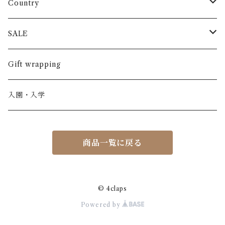
長袖
パンツ
ARCH&LINE
コットン 100%
Country
半袖
長ズボン
スカート
BABE & TESS
リネン( 麻 )
France / フランス
SALE
ノースリーブ
半ズボン
ワンピース
BOBOCHOSES
ウール
Italy / イタリア
男の子
Gift wrapping
カーディガン / 羽織もの
BONHEUR DU JOUR
アルパカ
NY / ニューヨーク
女の子
入園・入学
ニット
Belle chiara
リバティ(生地)
Denmark / デンマーク
レディース
商品一覧に戻る
アウター
Baby clic
Spain / スペイン
くつ・帽子・Bag
くつ / サンダル / ブーツ
Bisgaard
Holland / オランダ
© 4claps
Powered by
リュック / バッグ / ポーチ
CHRISTINArohde
Germany / ドイツ