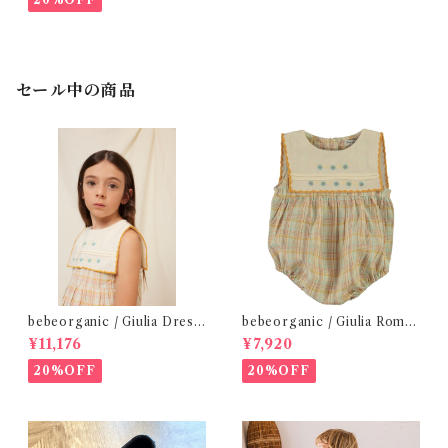
セール中の商品
bebeorganic / Giulia Dress
bebeorganic / Giulia Romp
Lagoon Check (2-6y)
er Lagoon Check( 6・12ｍ)
¥11,176
¥7,920
20%OFF
20%OFF