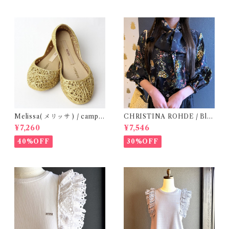
Melissa( メリッサ ) / campa
CHRISTINA ROHDE / Blo
na ( Gold )28-33
use ( 12-14Y)
¥7,260
¥7,546
40%OFF
30%OFF