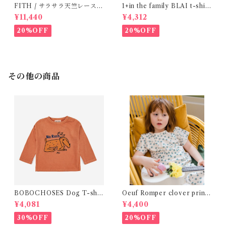
FITH / サラサラ天竺レースT
1+in the family BLAI t-shirt
シャツ (BL) / 145・155
(Grey)
¥11,440
¥4,312
20%OFF
20%OFF
その他の商品
BOBOCHOSES Dog T-shir
Oeuf Romper clover print
ts ( 12-18m)
Kid Tee (2-5y)
¥4,081
¥4,400
30%OFF
20%OFF