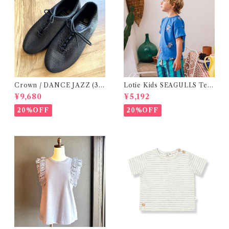
Crown / DANCE JAZZ (3:2
Lotie Kids SEAGULLS Tee
2cm / 6:24-24,5 ) Black
(12m- 8Y)
¥9,680
¥5,192
20%OFF
20%OFF