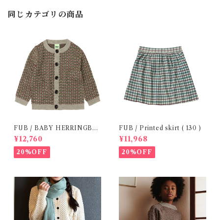
同じカテゴリの商品
FUB / BABY HERRINGBO
FUB / Printed skirt ( 130 )
NE CARDIGAN (86 / 92 )
¥12,760
¥11,968
20%OFF
20%OFF