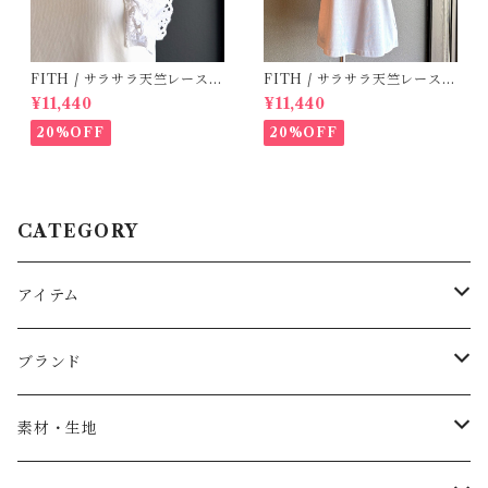
FITH / サラサラ天竺レースT
FITH / サラサラ天竺レースT
シャツ (White) / 145・155
シャツ (BL) / 145・155
¥11,440
¥11,440
20%OFF
20%OFF
CATEGORY
アイテム
Baby
ブランド
トップス
AS WE GROW
素材・生地