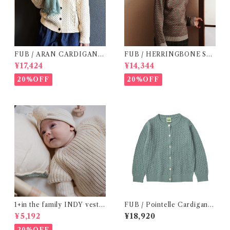
FUB / ARAN CARDIGAN (
FUB / HERRINGBONE SW
140 / 150 )
EATER( 150 )
¥17,424
¥14,344
20%OFF
20%OFF
1+in the family INDY vest /
FUB / Pointelle Cardigan /
ecru (12・24 m )
Misty green ( 140,150 )
¥5,192
¥18,920
20%OFF