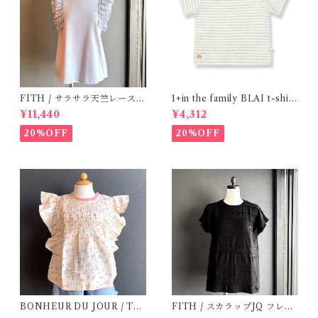
FITH / サラサラ天竺レースT
1+in the family BLAI t-shirt
シャツ (BL) / 145・155
(Grey)
¥11,440
¥4,312
20%OFF
20%OFF
BONHEUR DU JOUR / TO
FITH / スカラップJQ フレン
SCANE BlOUSE (Rose 2~6
チスリーブTシャツ (Black) /