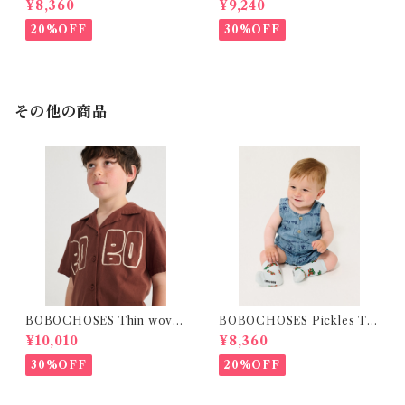
¥8,360
¥9,240
Y)
Size 1・2
20%OFF
30%OFF
その他の商品
BOBOCHOSES Thin wove
BOBOCHOSES Pickles Th
n shirt / 2-6Y
e Dog all over denim plays
¥10,010
¥8,360
uit /9-24m
30%OFF
20%OFF