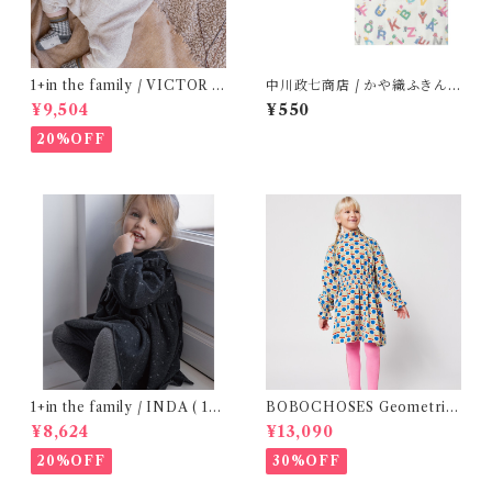
1+in the family / VICTOR (
中川政七商店 / かや織ふきん (
12m )
tupera tupera ABCパーティ
¥9,504
¥550
ー)
20%OFF
1+in the family / INDA ( 12-
BOBOCHOSES Geometric
48m )
Scacs all over dress / 4-8Y
¥8,624
¥13,090
20%OFF
30%OFF