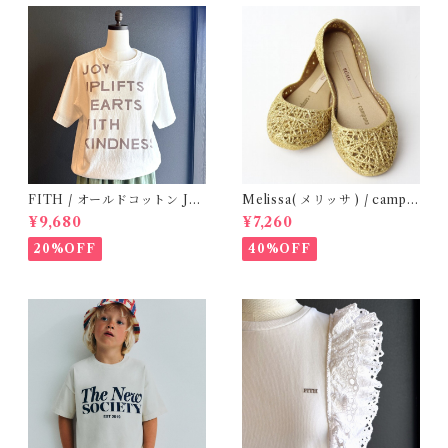
FITH / オールドコットン JO
Melissa( メリッサ ) / campa
Y Tシャツ(White) / Size 2
na ( Gold )28-33
¥9,680
¥7,260
20%OFF
40%OFF