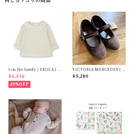
同じカテゴリの商品
1+in the family / EROLA ( 2
VICTORIA MERCEDES ( 2
4m )
9-34 / Testa )
¥6,336
¥5,280
20%OFF