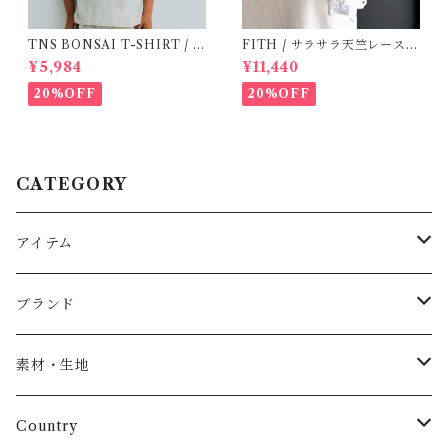
TNS BONSAI T-SHIRT / 1
FITH / サラサラ天竺レースT
6Y
シャツ (White) / 145・155
¥5,984
¥11,440
20%OFF
20%OFF
CATEGORY
アイテム
Baby
ブランド
トップス
AS WE GROW
素材・生地
長袖
パンツ
ARCH&LINE
コットン 100%
Country