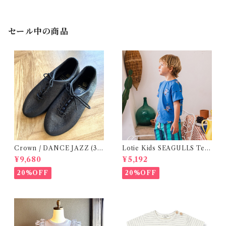
セール中の商品
Crown / DANCE JAZZ (3:2
Lotie Kids SEAGULLS Tee
2cm / 6:24-24,5 ) Black
(12m- 8Y)
¥9,680
¥5,192
20%OFF
20%OFF