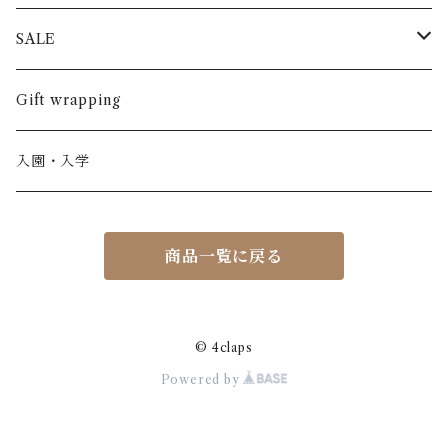
半袖
長ズボン
スカート
BABE & TESS
リネン( 麻 )
France / フランス
SALE
ノースリーブ
半ズボン
ワンピース
BOBOCHOSES
ウール
Italy / イタリア
男の子
Gift wrapping
カーディガン / 羽織もの
BONHEUR DU JOUR
アルパカ
NY / ニューヨーク
女の子
入園・入学
ニット
Belle chiara
リバティ(生地)
Denmark / デンマーク
レディース
商品一覧に戻る
アウター
Baby clic
Spain / スペイン
くつ・帽子・Bag
くつ / サンダル / ブーツ
Bisgaard
Holland / オランダ
© 4claps
Powered by
リュック / バッグ / ポーチ
CHRISTINArohde
Germany / ドイツ