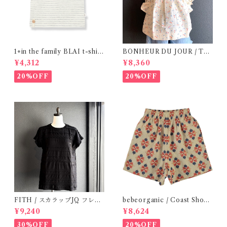
1+in the family BLAI t-shirt
BONHEUR DU JOUR / TO
(Grey)
SCANE BlOUSE (Rose 2~6
¥4,312
¥8,360
Y)
20%OFF
20%OFF
FITH / スカラップJQ フレン
bebeorganic / Coast Short
チスリーブTシャツ (Black) /
s Under The Sea ( 3・５Y)
¥9,240
¥8,624
Size 1・2
30%OFF
20%OFF