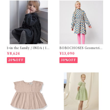
1+in the family / INDA ( 12-
BOBOCHOSES Geometric
48m )
Scacs all over dress / 4-8Y
¥8,624
¥13,090
20%OFF
30%OFF