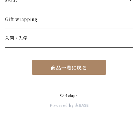
スカート
BABE & TESS
リネン( 麻 )
France / フランス
SALE
ノースリーブ
半ズボン
ワンピース
BOBOCHOSES
ウール
Italy / イタリア
男の子
Gift wrapping
カーディガン / 羽織もの
BONHEUR DU JOUR
アルパカ
NY / ニューヨーク
女の子
入園・入学
ニット
Belle chiara
リバティ(生地)
Denmark / デンマーク
レディース
商品一覧に戻る
アウター
Baby clic
Spain / スペイン
くつ・帽子・Bag
くつ / サンダル / ブーツ
Bisgaard
Holland / オランダ
© 4claps
Powered by
リュック / バッグ / ポーチ
CHRISTINArohde
Germany / ドイツ
アクセサリー
CORAL＆TUSK
BRAZIL / ブラジル