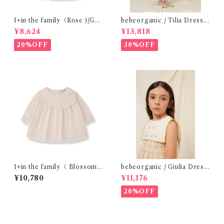
1+in the family（Rose )/GU
bebeorganic / Tilia Dress
ALTA( 24-48m )
Green Gingham (4-8y)
¥8,624
¥13,818
20%OFF
30%OFF
1+in the family（ Blossom
bebeorganic / Giulia Dress
)/FINA( 12・24m )
Lagoon Check (2-6y)
¥10,780
¥11,176
20%OFF