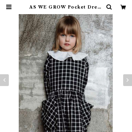
AS WE GROW Pocket Dress
/ Navy | 4claps