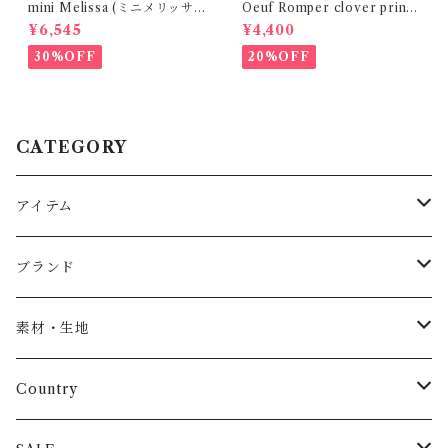
mini Melissa (ミニメリッサ)
Oeuf Romper clover print
/ MAR SANDAL
Kid Tee (2-5y)
¥6,545
¥4,400
30%OFF
20%OFF
CATEGORY
アイテム
Baby
ブランド
トップス
AS WE GROW
素材・生地
長袖
パンツ
ARCH&LINE
コットン 100%
Country
半袖
長ズボン