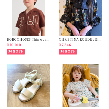
BOBOCHOSES Thin wove
CHRISTINA ROHDE / Blo
n shirt / 2-6Y
use ( 12-14Y)
¥10,010
¥7,546
30%OFF
30%OFF