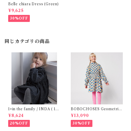
Belle chiara Dress (Green)
¥9,625
30%OFF
同じカテゴリの商品
1+in the family / INDA ( 12-
BOBOCHOSES Geometric
48m )
Scacs all over dress / 4-8Y
¥8,624
¥13,090
20%OFF
30%OFF