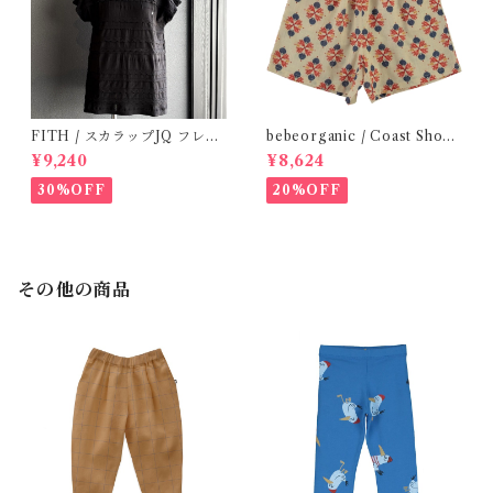
FITH / スカラップJQ フレン
bebeorganic / Coast Short
チスリーブTシャツ (Black) /
s Under The Sea ( 3・５Y)
¥9,240
¥8,624
Size 1・2
30%OFF
20%OFF
その他の商品