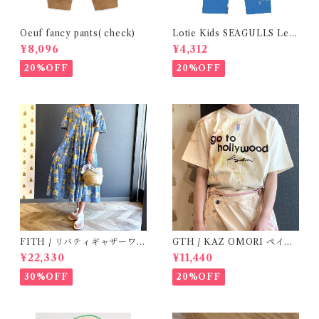
Oeuf fancy pants( check)
Lotie Kids SEAGULLS Leg
gings ( 6m- 24m )
¥8,096
¥4,312
20%OFF
20%OFF
FITH / リバティギャザーワン
GTH / KAZ OMORI ペイン
ピース / Size 2
トTee
¥22,330
¥11,440
30%OFF
20%OFF