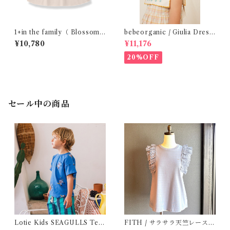
1+in the family（ Blossom
bebeorganic / Giulia Dress
)/FINA( 12・24m )
Lagoon Check (2-6y)
¥10,780
¥11,176
20%OFF
セール中の商品
Lotie Kids SEAGULLS Tee
FITH / サラサラ天竺レースT