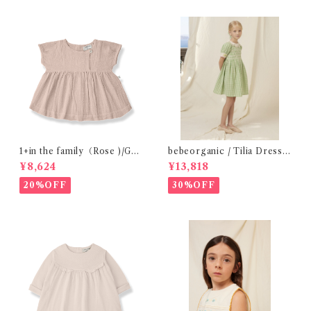
1+in the family（Rose )/GU
bebeorganic / Tilia Dress
ALTA( 24-48m )
Green Gingham (4-8y)
¥8,624
¥13,818
20%OFF
30%OFF