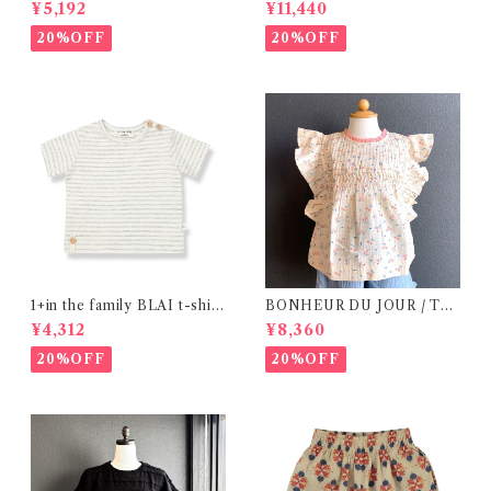
(12m- 8Y)
シャツ (BL) / 145・155
¥5,192
¥11,440
20%OFF
20%OFF
1+in the family BLAI t-shirt
BONHEUR DU JOUR / TO
(Grey)
SCANE BlOUSE (Rose 2~6
¥4,312
¥8,360
Y)
20%OFF
20%OFF