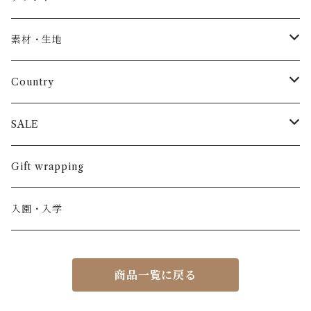
トップス
AS WE GROW
素材・生地
長袖
パンツ
ARCH&LINE
コットン 100%
Country
半袖
長ズボン
スカート
BABE & TESS
リネン( 麻 )
France / フランス
SALE
ノースリーブ
半ズボン
ワンピース
BOBOCHOSES
ウール
Italy / イタリア
男の子
Gift wrapping
カーディガン / 羽織もの
BONHEUR DU JOUR
アルパカ
NY / ニューヨーク
女の子
入園・入学
ニット
Belle chiara
リバティ(生地)
Denmark / デンマーク
レディース
商品一覧に戻る
アウター
Baby clic
Spain / スペイン
くつ・帽子・Bag