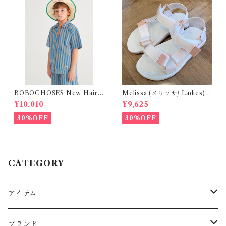
BOBOCHOSES New Hairli
Melissa (メリッサ/ Ladies)
ne woven shirt / 2-4Y
Papete +Rider / White
¥10,010
¥9,625
30%OFF
30%OFF
CATEGORY
アイテム
Baby
ブランド