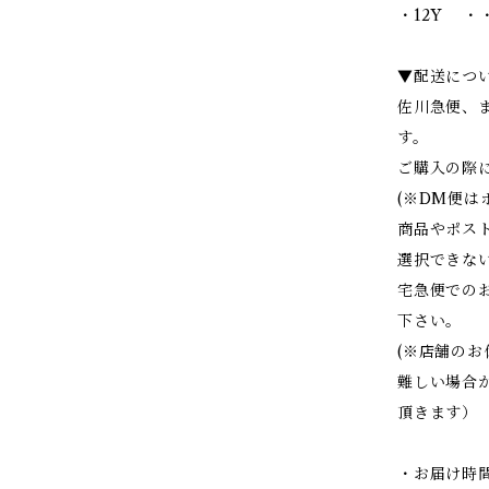
・12Y ・・
▼配送につ
佐川急便、
す。
ご購入の際
(※DM便
商品やポス
選択できな
宅急便での
下さい。
(※店舗の
難しい場合
頂きます）
・お届け時