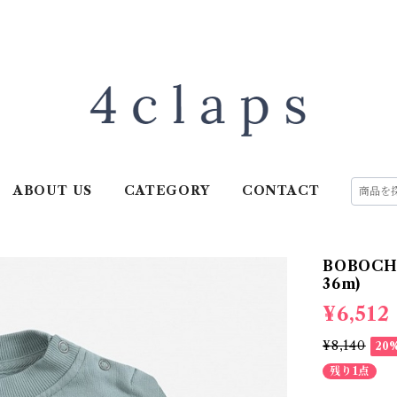
ABOUT US
CATEGORY
CONTACT
BOBOCHO
36m)
¥6,512
¥8,140
20
残り1点