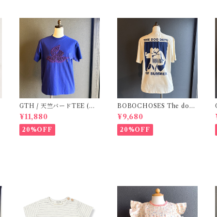
GTH / 天竺バードTEE (Na
BOBOCHOSES The dog
G
vyBL) / Size２
day of summer unisex T-
¥11,880
¥9,680
shirt / S.M
20%OFF
20%OFF