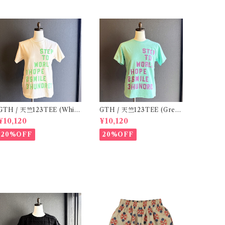
TH / 天竺123TEE (Whit
GTH / 天竺123TEE (Gree
e) / Size 1
n) / Size 1
¥10,120
¥10,120
20%OFF
20%OFF