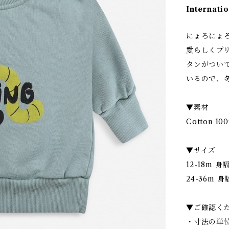
Internatio
にょろにょ
愛らしくプリ
タンがつい
いるので、
▼素材
Cotton 10
▼サイズ
12-18m 身
24-36m 身
▼ご確認く
・寸法の単位