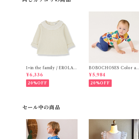
1+in the family / EROLA (
BOBOCHOSES Color all
24m )
over T-shirt / 12・24m
¥6,336
¥5,984
20%OFF
20%OFF
セール中の商品