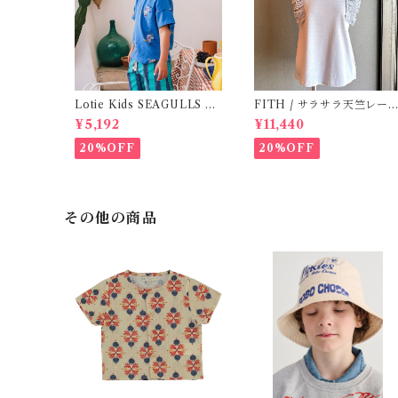
Lotie Kids SEAGULLS Te
FITH / サラサラ天竺レース
e (12m- 8Y)
Tシャツ (BL) / 145・155
¥5,192
¥11,440
20%OFF
20%OFF
その他の商品