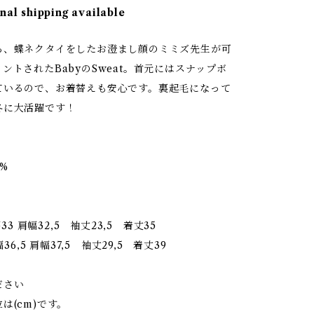
nal shipping available
ろ、蝶ネクタイをしたお澄まし顔のミミズ先生が可
ントされたBabyのSweat。首元にはスナップボ
ているので、お着替えも安心です。裏起毛になって
冬に大活躍です！
0%
幅33 肩幅32,5 袖丈23,5 着丈35
幅36,5 肩幅37,5 袖丈29,5 着丈39
ださい
は(cm)です。