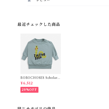
最近チェックした商品
BOBOCHOSES Scholar
Worm sweatshirt (12-36
¥6,512
m)
20%OFF
同じカテゴリの商品