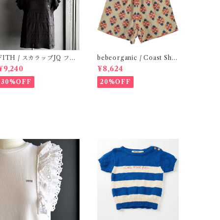
ITH / スカラップJQ フレ
bebeorganic / Coast Sho
ンチスリーブTシャツ (Blac
rts Under The Sea ( 3・５
¥9,240
¥8,624
k) / Size 1・2
Y)
30%OFF
20%OFF