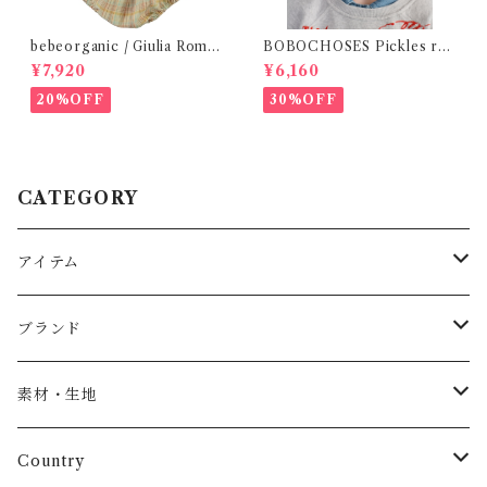
bebeorganic / Giulia Romp
BOBOCHOSES Pickles rev
er Lagoon Check( 6・12ｍ)
ersible hat / 52,54
¥7,920
¥6,160
20%OFF
30%OFF
CATEGORY
アイテム
Baby
ブランド
トップス
AS WE GROW
素材・生地
長袖
パンツ
ARCH&LINE
コットン 100%
Country