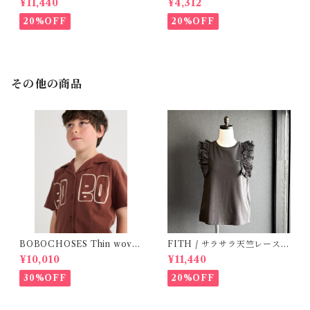
¥11,440
¥4,312
20%OFF
20%OFF
その他の商品
BOBOCHOSES Thin wove
FITH / サラサラ天竺レースT
n shirt / 2-6Y
シャツ (Black) / 145・155
¥10,010
¥11,440
30%OFF
20%OFF