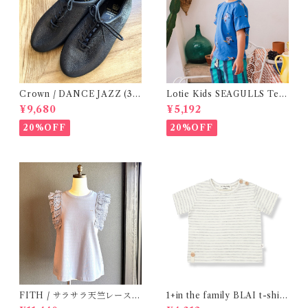
Crown / DANCE JAZZ (3:2
Lotie Kids SEAGULLS Tee
2cm / 6:24-24,5 ) Black
(12m- 8Y)
¥9,680
¥5,192
20%OFF
20%OFF
FITH / サラサラ天竺レースT
1+in the family BLAI t-shirt
シャツ (BL) / 145・155
(Grey)