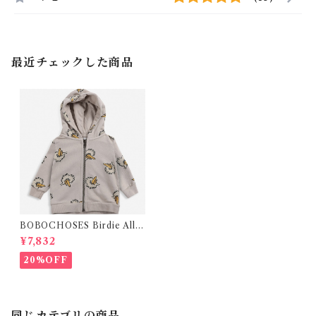
最近チェックした商品
BOBOCHOSES Birdie All
Over zipped hoodie(12-36
¥7,832
m)
20%OFF
同じカテゴリの商品