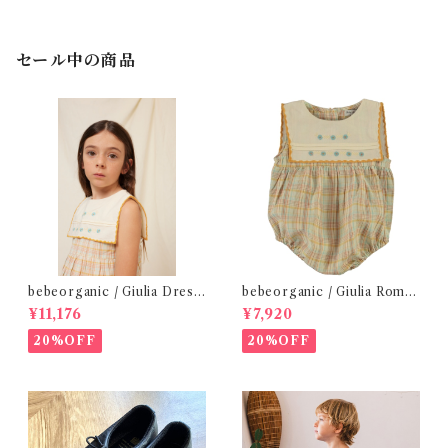
セール中の商品
bebeorganic / Giulia Dress
bebeorganic / Giulia Romp
Lagoon Check (2-6y)
er Lagoon Check( 6・12ｍ)
¥11,176
¥7,920
20%OFF
20%OFF