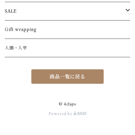
半袖
長ズボン
スカート
BABE & TESS
リネン( 麻 )
France / フランス
SALE
ノースリーブ
半ズボン
ワンピース
BOBOCHOSES
ウール
Italy / イタリア
男の子
Gift wrapping
カーディガン / 羽織もの
BONHEUR DU JOUR
アルパカ
NY / ニューヨーク
女の子
入園・入学
ニット
Belle chiara
リバティ(生地)
Denmark / デンマーク
レディース
商品一覧に戻る
アウター
Baby clic
Spain / スペイン
くつ・帽子・Bag
くつ / サンダル / ブーツ
Bisgaard
Holland / オランダ
© 4claps
Powered by
リュック / バッグ / ポーチ
CHRISTINArohde
Germany / ドイツ