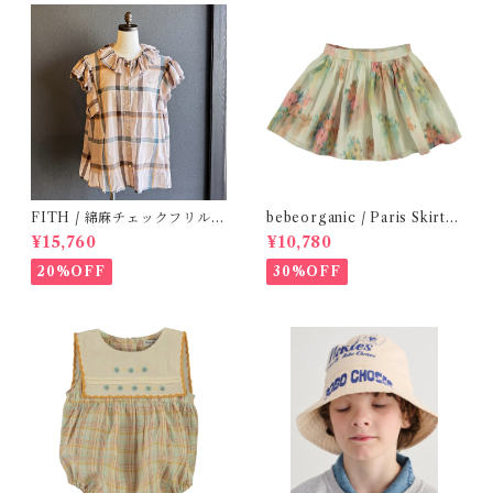
FITH / 綿麻チェックフリルブ
bebeorganic / Paris Skirt
ラウス(Be) / Size 1・2
Nostalgic Florals (10・12y)
¥15,760
¥10,780
20%OFF
30%OFF