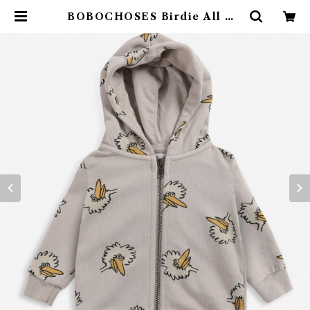
BOBOCHOSES Birdie All Ov
er zipped hoodie(12-36m) | 4
claps