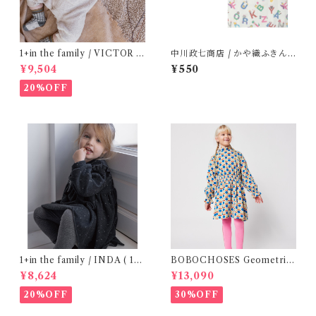
1+in the family / VICTOR (
中川政七商店 / かや織ふきん (
12m )
tupera tupera ABCパーティ
¥9,504
¥550
ー)
20%OFF
1+in the family / INDA ( 12-
BOBOCHOSES Geometric
48m )
Scacs all over dress / 4-8Y
¥8,624
¥13,090
20%OFF
30%OFF