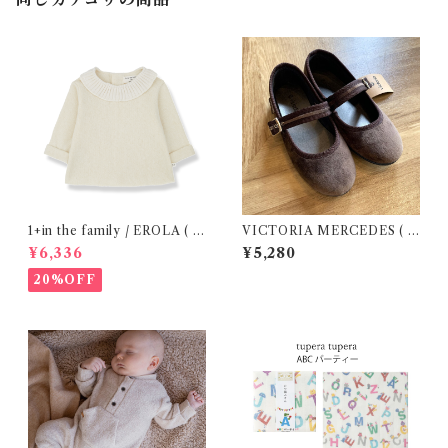
1+in the family / EROLA ( 2
VICTORIA MERCEDES ( 2
4m )
9-34 / Testa )
¥6,336
¥5,280
20%OFF