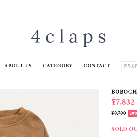
ABOUT US
CATEGORY
CONTACT
BOBOCHO
¥7,832
¥9,790
20
SOLD O