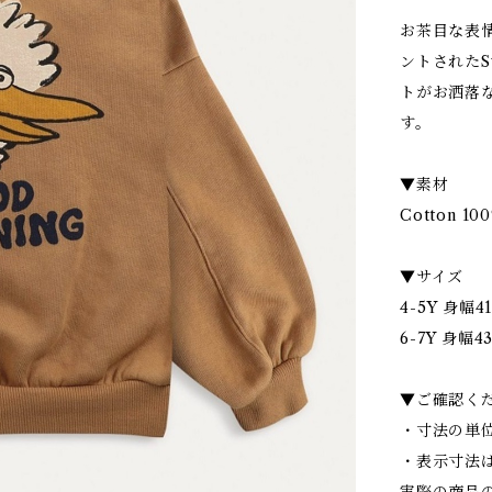
お茶目な表情
ントされたS
トがお洒落
す。
▼素材
Cotton 10
▼サイズ
4-5Y 身幅
6-7Y 身幅
▼ご確認く
・寸法の単位
・表示寸法
実際の商品