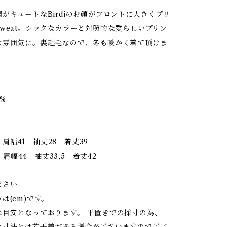
がキュートなBirdiのお顔がフロントに大きくプリ
weat。シックなカラーと対照的な愛らしいプリン
な雰囲気に。裏起毛なので、冬も暖かく着て頂けま
0%
41 肩幅41 袖丈28 着丈39
43 肩幅44 袖丈33,5 着丈42
ださい
は(cm)です。
は目安となっております。 平置きでの採寸の為、
の寸法とは若干差がある場合がございますのでご了