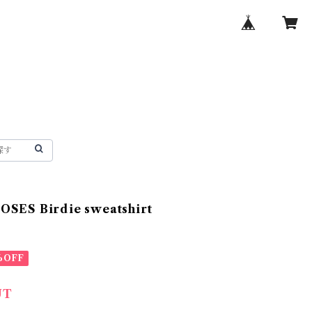
SES Birdie sweatshirt
%OFF
UT