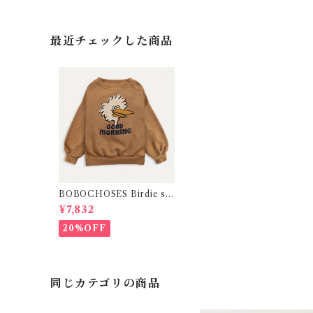
最近チェックした商品
BOBOCHOSES Birdie sw
eatshirt
¥7,832
20%OFF
同じカテゴリの商品