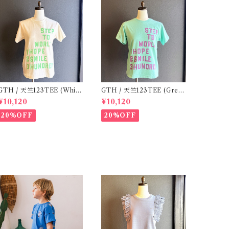
TH / 天竺123TEE (Whit
GTH / 天竺123TEE (Gree
e) / Size 1
n) / Size 1
¥10,120
¥10,120
20%OFF
20%OFF