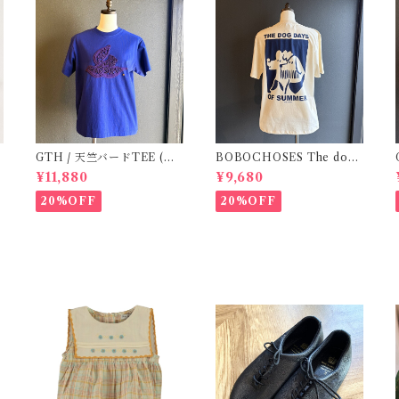
GTH / 天竺バードTEE (Na
BOBOCHOSES The dog
G
vyBL) / Size２
day of summer unisex T-
¥11,880
¥9,680
shirt / S.M
20%OFF
20%OFF