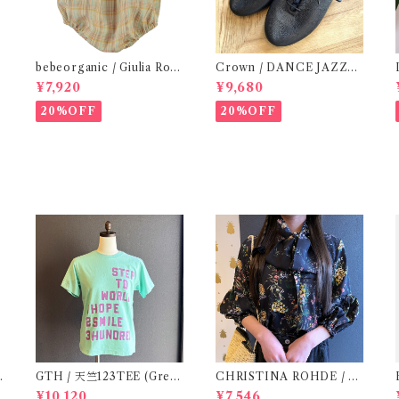
s
bebeorganic / Giulia Rom
Crown / DANCE JAZZ
per Lagoon Check( 6・12
(3:22cm / 6:24-24,5 ) Bla
¥7,920
¥9,680
ｍ)
ck
20%OFF
20%OFF
T
GTH / 天竺123TEE (Gree
CHRISTINA ROHDE / Bl
n) / Size 1
ouse ( 12-14Y)
¥10,120
¥7,546