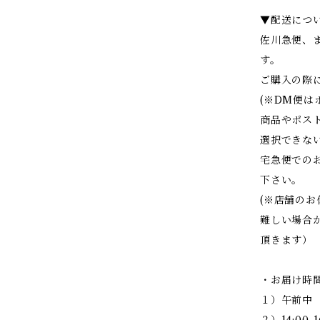
▼配送につ
佐川急便、
す。
ご購入の際
(※DM便
商品やポス
選択できな
宅急便での
下さい。
(※店舗の
難しい場合
頂きます）
・お届け時
１）午前中
２）14:00-1