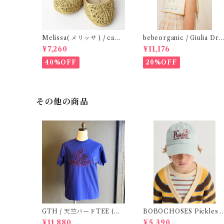
Melissa( メリッサ ) / camp
bebeorganic / Giulia Dre
ana ( Gold )28-33
s Lagoon Check (2-6y)
¥7,260
¥11,176
40%OFF
20%OFF
その他の商品
GTH / 天竺バードTEE (Na
BOBOCHOSES Pickles 
vyBL) / Size２
he dog denim cap / 52,54
¥11,880
¥5,390