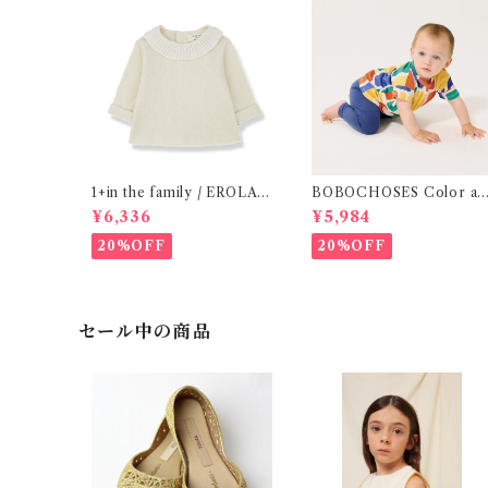
1+in the family / EROLA (
BOBOCHOSES Color all
24m )
over T-shirt / 12・24m
¥6,336
¥5,984
20%OFF
20%OFF
セール中の商品