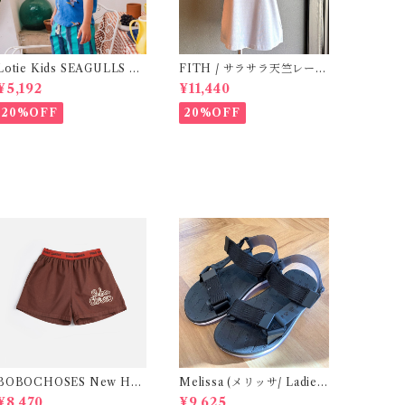
Lotie Kids SEAGULLS Te
FITH / サラサラ天竺レース
e (12m- 8Y)
Tシャツ (BL) / 145・155
¥5,192
¥11,440
20%OFF
20%OFF
BOBOCHOSES New Hai
Melissa (メリッサ/ Ladies)
rline denim bermuda sho
Papete +Rider / Black
¥8,470
¥9,625