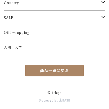
長袖
パンツ
ARCH&LINE
コットン 100%
Country
半袖
長ズボン
スカート
BABE & TESS
リネン( 麻 )
France / フランス
SALE
ノースリーブ
半ズボン
ワンピース
BOBOCHOSES
ウール
Italy / イタリア
男の子
Gift wrapping
カーディガン / 羽織もの
BONHEUR DU JOUR
アルパカ
NY / ニューヨーク
女の子
入園・入学
ニット
Belle chiara
リバティ(生地)
Denmark / デンマーク
レディース
商品一覧に戻る
アウター
Baby clic
Spain / スペイン
くつ・帽子・Bag
くつ / サンダル / ブーツ
Bisgaard
Holland / オランダ
© 4claps
Powered by
リュック / バッグ / ポーチ
CHRISTINArohde
Germany / ドイツ