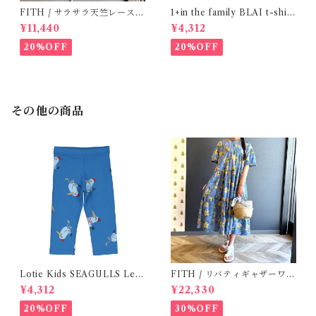
FITH / サラサラ天竺レースT
1+in the family BLAI t-shirt
シャツ (BL) / 145・155
(Grey)
¥11,440
¥4,312
20%OFF
20%OFF
その他の商品
Lotie Kids SEAGULLS Leg
FITH / リバティギャザーワン
gings ( 6m- 24m )
ピース / Size 2
¥4,312
¥22,330
20%OFF
30%OFF