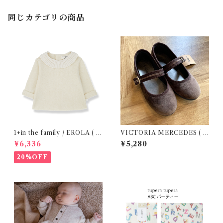
同じカテゴリの商品
1+in the family / EROLA ( 2
VICTORIA MERCEDES ( 2
4m )
9-34 / Testa )
¥6,336
¥5,280
20%OFF