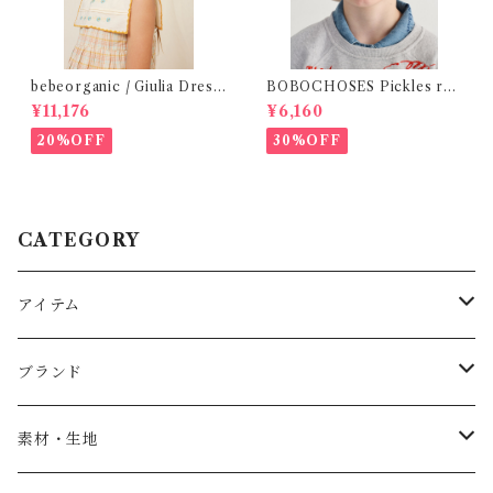
bebeorganic / Giulia Dress
BOBOCHOSES Pickles rev
Lagoon Check (2-6y)
ersible hat / 52,54
¥11,176
¥6,160
20%OFF
30%OFF
CATEGORY
アイテム
Baby
ブランド
トップス
AS WE GROW
素材・生地