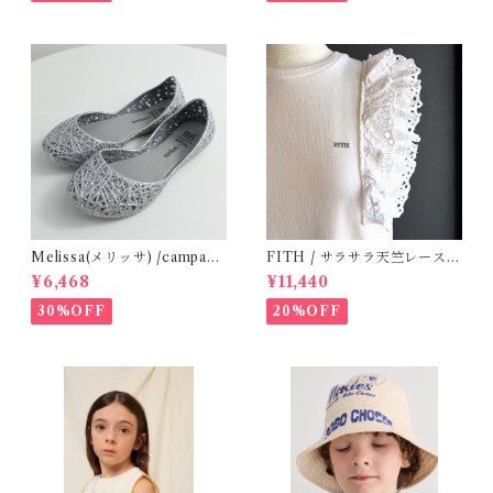
Melissa(メリッサ) /campana
FITH / サラサラ天竺レースT
(Silver)28-32
シャツ (White) / 145・155
¥6,468
¥11,440
30%OFF
20%OFF