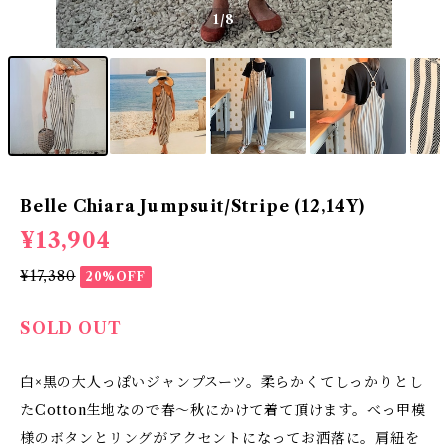
1
/8
Belle Chiara Jumpsuit/Stripe (12,14Y)
¥13,904
¥17,380
20%OFF
SOLD OUT
白×黒の大人っぽいジャンプスーツ。柔らかくてしっかりとし
たCotton生地なので春～秋にかけて着て頂けます。べっ甲模
様のボタンとリングがアクセントになってお洒落に。肩紐を