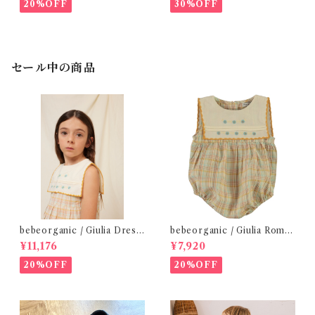
20%OFF
30%OFF
セール中の商品
bebeorganic / Giulia Dress
bebeorganic / Giulia Romp
Lagoon Check (2-6y)
er Lagoon Check( 6・12ｍ)
¥11,176
¥7,920
20%OFF
20%OFF