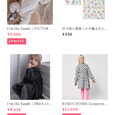
1+in the family / VICTOR (
中川政七商店 / かや織ふきん (
12m )
tupera tupera ABCパーティ
¥9,504
¥550
ー)
20%OFF
1+in the family / INDA ( 12-
BOBOCHOSES Geometric
48m )
Scacs all over dress / 4-8Y
¥8,624
¥13,090