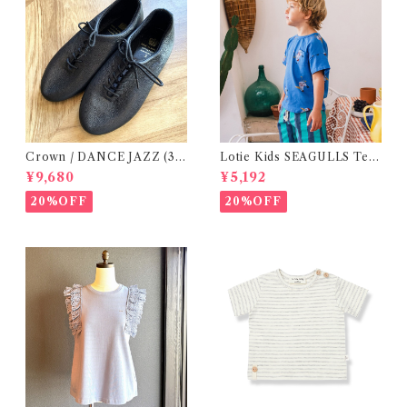
Crown / DANCE JAZZ (3:2
Lotie Kids SEAGULLS Tee
2cm / 6:24-24,5 ) Black
(12m- 8Y)
¥9,680
¥5,192
20%OFF
20%OFF