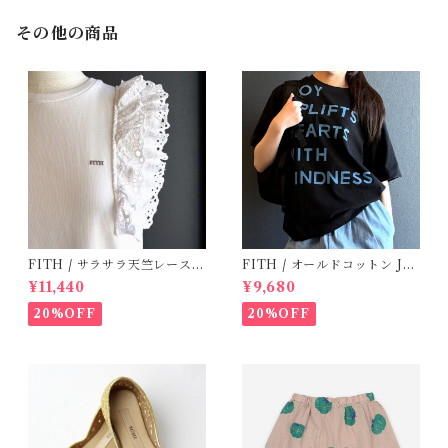
その他の商品
FITH / サラサラ天竺レースT
FITH / オールドコットン JO
シャツ (White) / 145・155
Y Tシャツ(Black) / Size 1・2
¥11,440
¥9,680
20%OFF
20%OFF