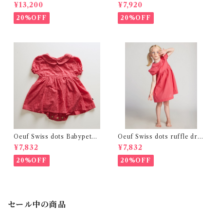
(4,6Y)
er print ( 18m~3Y )
¥13,200
¥7,920
20%OFF
20%OFF
Oeuf Swiss dots Babypeter
Oeuf Swiss dots ruffle dre
pan dress (12-24m)
ss (2y~4y )
¥7,832
¥7,832
20%OFF
20%OFF
セール中の商品