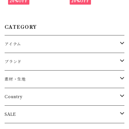
20%OFF
20%OFF
CATEGORY
アイテム
Baby
ブランド
トップス
AS WE GROW
素材・生地
長袖
パンツ
ARCH&LINE
コットン 100%
Country
半袖
長ズボン
スカート
BABE & TESS
リネン( 麻 )
France / フランス
SALE
ノースリーブ