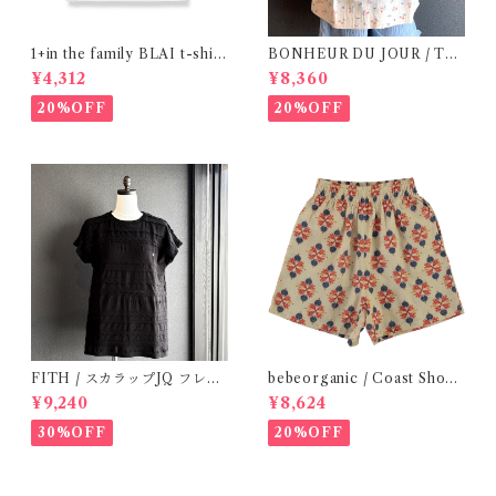
1+in the family BLAI t-shirt
BONHEUR DU JOUR / TO
(Grey)
SCANE BlOUSE (Rose 2~6
¥4,312
¥8,360
Y)
20%OFF
20%OFF
FITH / スカラップJQ フレン
bebeorganic / Coast Short
チスリーブTシャツ (Black) /
s Under The Sea ( 3・５Y)
¥9,240
¥8,624
Size 1・2
30%OFF
20%OFF