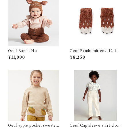
Oeuf Bambi Hat
Oeuf Bambi mittens (12-18
m)
¥11,000
¥8,250
Oeuf apple pocket sweater
Oeuf Cap sleeve shirt clov