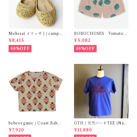
Melissa( メリッサ ) / campa
BOBOCHOSES Tomatoes
na ( Gold )36/38
All Over Woven Shorts
¥8,415
¥5,082
40%OFF
30%OFF
bebeorganic / Coast Baby
GTH / 天竺バードTEE (Navy
Shirt Under The Sea ( 24m)
BL) / Size２
¥7,920
¥11,880