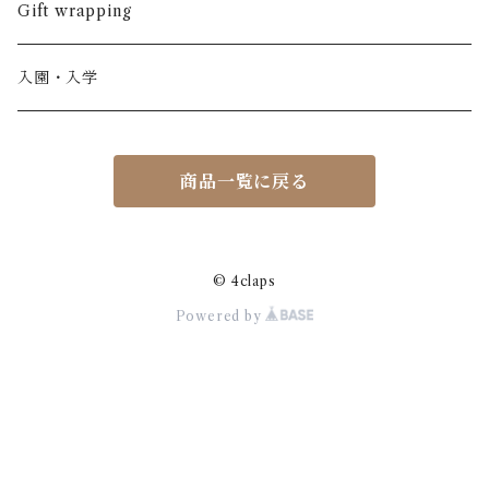
半ズボン
ワンピース
BOBOCHOSES
ウール
Italy / イタリア
男の子
Gift wrapping
カーディガン / 羽織もの
BONHEUR DU JOUR
アルパカ
NY / ニューヨーク
女の子
入園・入学
ニット
Belle chiara
リバティ(生地)
Denmark / デンマーク
レディース
商品一覧に戻る
アウター
Baby clic
Spain / スペイン
くつ・帽子・Bag
くつ / サンダル / ブーツ
Bisgaard
Holland / オランダ
© 4claps
Powered by
リュック / バッグ / ポーチ
CHRISTINArohde
Germany / ドイツ
アクセサリー
CORAL＆TUSK
BRAZIL / ブラジル
おもちゃ
emile et ida
ICELAND/ アイスランド