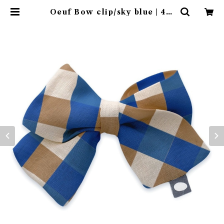
Oeuf Bow clip/sky blue | 4cl
aps