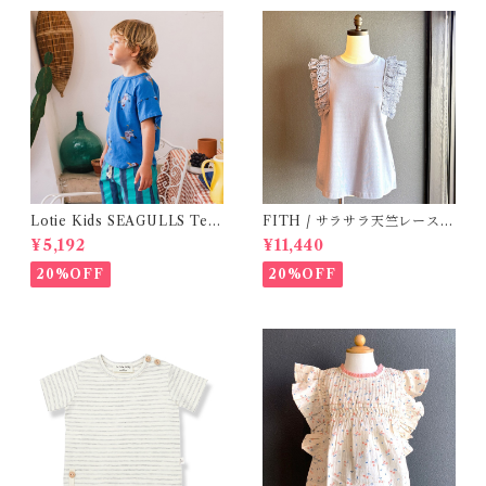
Lotie Kids SEAGULLS Tee
FITH / サラサラ天竺レースT
(12m- 8Y)
シャツ (BL) / 145・155
¥5,192
¥11,440
20%OFF
20%OFF